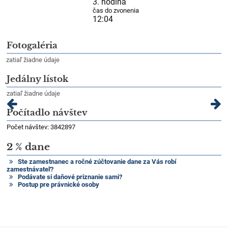
3. hodina
čas do zvonenia
12:03
Fotogaléria
zatiaľ žiadne údaje
Jedálny lístok
zatiaľ žiadne údaje
Počítadlo návštev
Počet návštev: 3842897
2 % dane
Ste zamestnanec a ročné zúčtovanie dane za Vás robí
zamestnávateľ?
Podávate si daňové priznanie sami?
Postup pre právnické osoby