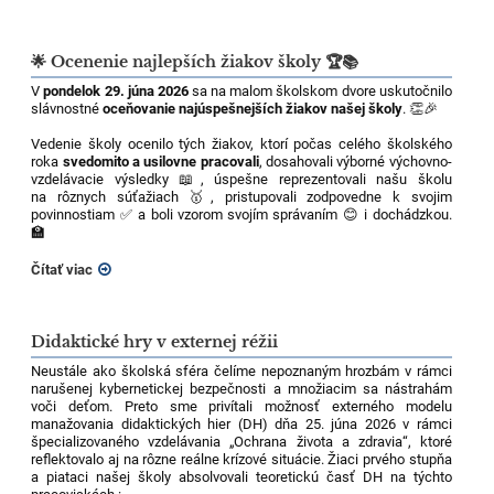
🌟 Ocenenie najlepších žiakov školy 🏆📚
V
pondelok 29. júna 2026
sa na malom školskom dvore uskutočnilo
slávnostné
oceňovanie najúspešnejších žiakov našej školy
. 👏🎉
Vedenie školy ocenilo tých žiakov, ktorí počas celého školského
roka
svedomito a usilovne pracovali
, dosahovali výborné výchovno-
vzdelávacie výsledky 📖, úspešne reprezentovali našu školu
na rôznych súťažiach 🥇, pristupovali zodpovedne k svojim
povinnostiam ✅ a boli vzorom svojím správaním 😊 i dochádzkou.
🏫
Čítať viac
Didaktické hry v externej réžii
Neustále ako školská sféra čelíme nepoznaným hrozbám v rámci
narušenej kybernetickej bezpečnosti a množiacim sa nástrahám
voči deťom. Preto sme privítali možnosť externého modelu
manažovania didaktických hier (DH) dňa 25. júna 2026 v rámci
špecializovaného vzdelávania „Ochrana života a zdravia“, ktoré
reflektovalo aj na rôzne reálne krízové situácie. Žiaci prvého stupňa
a piataci našej školy absolvovali teoretickú časť DH na týchto