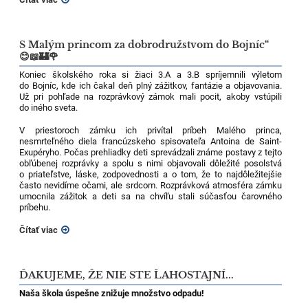
S Malým princom za dobrodružstvom do Bojníc“
😊📖🏰🌹
Koniec školského roka si žiaci 3.A a 3.B spríjemnili výletom
do Bojníc, kde ich čakal deň plný zážitkov, fantázie a objavovania.
Už pri pohľade na rozprávkový zámok mali pocit, akoby vstúpili
do iného sveta.
V priestoroch zámku ich privítal príbeh Malého princa,
nesmrteľného diela francúzskeho spisovateľa Antoina de Saint-
Exupéryho. Počas prehliadky deti sprevádzali známe postavy z tejto
obľúbenej rozprávky a spolu s nimi objavovali dôležité posolstvá
o priateľstve, láske, zodpovednosti a o tom, že to najdôležitejšie
často nevidíme očami, ale srdcom. Rozprávková atmosféra zámku
umocnila zážitok a deti sa na chvíľu stali súčasťou čarovného
príbehu.
Čítať viac
ĎAKUJEME, ŽE NIE STE ĽAHOSTAJNÍ...
Naša škola úspešne znižuje množstvo odpadu!