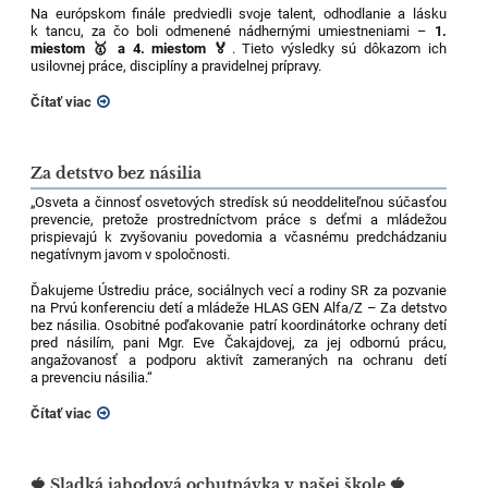
Na európskom finále predviedli svoje talent, odhodlanie a lásku
k tancu, za čo boli odmenené nádhernými umiestneniami –
1.
miestom 🥇 a 4. miestom 🏅
. Tieto výsledky sú dôkazom ich
usilovnej práce, disciplíny a pravidelnej prípravy.
Čítať viac
Za detstvo bez násilia
„Osveta a činnosť osvetových stredísk sú neoddeliteľnou súčasťou
prevencie, pretože prostredníctvom práce s deťmi a mládežou
prispievajú k zvyšovaniu povedomia a včasnému predchádzaniu
negatívnym javom v spoločnosti.
Ďakujeme Ústrediu práce, sociálnych vecí a rodiny SR za pozvanie
na Prvú konferenciu detí a mládeže HLAS GEN Alfa/Z – Za detstvo
bez násilia. Osobitné poďakovanie patrí koordinátorke ochrany detí
pred násilím, pani Mgr. Eve Čakajdovej, za jej odbornú prácu,
angažovanosť a podporu aktivít zameraných na ochranu detí
a prevenciu násilia.“
Čítať viac
🍓 Sladká jahodová ochutnávka v našej škole 🍓