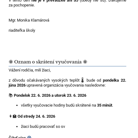
V tento deň
nie je v prevádzke ani ŠJ
(obedy nie sú). Ďakujeme
za pochopenie.
Mgr. Monika Klamárová
riaditeľka školy
🌞 Oznam o skrátení vyučovania 🌞
Vážení rodičia, milí žiaci,
z dôvodu očakávaných vysokých teplôt 🌡️ bude od
pondelka 22.
júna 2026
upravená organizácia vyučovania nasledovne:
📚
Pondelok 22. 6. 2026 a utorok 23. 6. 2026
všetky vyučovacie hodiny budú skrátené na
35 minút
.
👩‍🏫
Od stredy 24. 6. 2026
žiaci budú pracovať so sv
Čítať viac