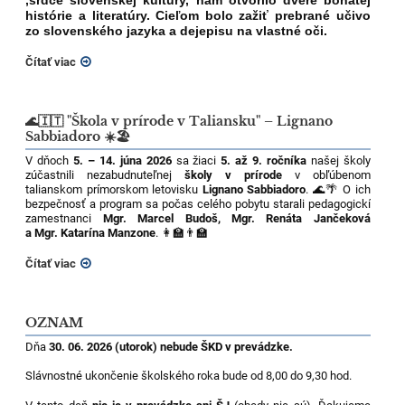
,srdce slovenskej kultúry, nám otvorilo dvere bohatej
histórie a literatúry. Cieľom bolo zažiť prebrané učivo
zo slovenského jazyka a dejepisu na vlastné oči.
Čítať viac
🌊🇮🇹 "Škola v prírode v Taliansku" – Lignano
Sabbiadoro ☀️🏖️
V dňoch
5. – 14. júna 2026
sa žiaci
5. až 9. ročníka
našej školy
zúčastnili nezabudnuteľnej
školy v prírode
v obľúbenom
talianskom prímorskom letovisku
Lignano Sabbiadoro
. 🌊🌴 O ich
bezpečnosť a program sa počas celého pobytu starali pedagogickí
zamestnanci
Mgr. Marcel Budoš, Mgr. Renáta Jančeková
a Mgr. Katarína Manzone
. 👩‍🏫👨‍🏫
Čítať viac
OZNAM
Dňa
30. 06. 2026 (utorok) nebude ŠKD v prevádzke.
Slávnostné ukončenie školského roka bude od 8,00 do 9,30 hod.