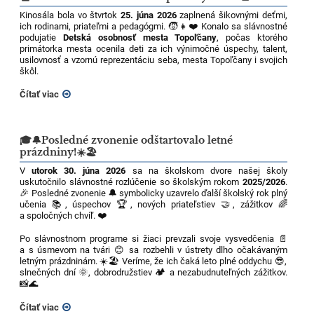
Kinosála bola vo štvrtok
25. júna 2026
zaplnená šikovnými deťmi,
ich rodinami, priateľmi a pedagógmi. 🧒👧❤️ Konalo sa slávnostné
podujatie
Detská osobnosť mesta Topoľčany
, počas ktorého
primátorka mesta ocenila deti za ich výnimočné úspechy, talent,
usilovnosť a vzornú reprezentáciu seba, mesta Topoľčany i svojich
škôl.
Čítať viac
🎓🔔Posledné zvonenie odštartovalo letné
prázdniny!☀️🏖️
V
utorok 30. júna 2026
sa na školskom dvore našej školy
uskutočnilo slávnostné rozlúčenie so školským rokom
2025/2026
.
🎉 Posledné zvonenie 🔔 symbolicky uzavrelo ďalší školský rok plný
učenia 📚, úspechov 🏆, nových priateľstiev 🤝, zážitkov 🌈
a spoločných chvíľ. ❤️
Po slávnostnom programe si žiaci prevzali svoje vysvedčenia 📄
a s úsmevom na tvári 😊 sa rozbehli v ústrety dlho očakávaným
letným prázdninám. ☀️🏖️ Veríme, že ich čaká leto plné oddychu 😎,
slnečných dní 🌞, dobrodružstiev 🏕️ a nezabudnuteľných zážitkov.
📸🌊
Čítať viac