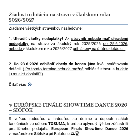
Žiadosť o dotáciu na stravu v školskom roku
2026/2027
Žiadame všetkých stravníkov nasledovne:
1.
Uhradiť všetky nedoplatky!
Ak
stravník nebude mať uhradené
nedoplatky
na strave za školský rok 2025/2026
do 25.6.2026
,
nebude
v školskom roku 2026/2027
prihlásený na štátnu dotáciu!!!
2.
Do 23.6.2026 odhlásiť obedy do konca júna
kvôli vyúčtovaniu
dotácii. (
Po tomto termíne nebude možné
odhlásiť stravu a
budete
ju musieť doplatiť!
)
Čítať viac
✨ EURÓPSKE FINÁLE SHOWTIME DANCE 2026
– SIÓFOK
S veľkou radosťou a hrdosťou sa delíme o úspech našich
tanečníčok zo súboru
TOSUMA
, ktoré sa uplynulý týždeň zúčastnili
prestížneho podujatia
European Finals Showtime Dance 2026
v maďarskom
Siófoku
pri Balatone 🌅🏆.