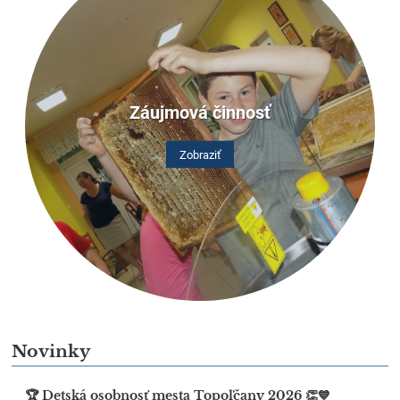
Záujmová činnosť
Zobraziť
Novinky
🏆 Detská osobnosť mesta Topoľčany 2026 👏💙