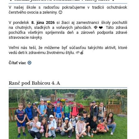
V našej škole s radosťou pokračujeme v tradícii ochutnávok
čerstvého ovocia a zeleniny. 😊
V pondelok
8. júna 2026
si žiaci aj zamestnanci školy pochutili
na chutných, sladkých a voňavých jahodách. 🍓❤️ Táto zdravá
pochúťka všetkým spríjemnila deň a zároveň podporila zdravé
stravovacie návyky.
Veľmi nás teší, že môžeme byť súčasťou takýchto aktivít, ktoré
vedú deti k zdravému životnému štýlu. 🌱🍎
Čítať viac
Ranč pod Babicou 4. A