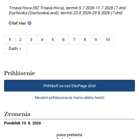
Trnavá Hora (RZ Trnavá Hora), termín 5.7.2026-11.7.2026 (7 dní)
Duchonka (DuchonkaLand), termín 23.8.2026-29.8.2026 (7 dní)
Čítať viac
1
2
3
4
5
6
7
8
9
10
Ďalší
Prihlásenie
Prihlásiť sa cez EduPage účet
Neviem prihlasovacie meno alebo heslo
Zvonenia
Pondelok 10. 8. 2026
práve prebieha