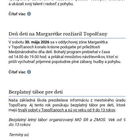
a ukázali svoj talent i radosť z pohybu.
Čítať viac
Deň detí na Margarétke rozžiaril Topoľčany
V sobotu
30. mája 2026
sa v oddychovej zóne Margarétka
v Topoľčanoch konalo krásne podujatie pri príležitosti
Medzinárodného dňa detí. Bohatý program prebiehal v čase
od 14.00 do 19.00 hod. a prilákal množstvo návštevníkov, ktorí si
prišli vychutnať príjemné popoludnie plné zábavy, hudby a pohybu.
Čítať viac
Bezplatný tábor pre deti
Naša základná škola prezdielava informáciu z mestského úradu
Topoľčany. Aj tento rok ponúkaju bezplatný tábor pre deti, ktoré
majú
trvalý pobyt v Topoľčanoch a sú vo veku od 9 do 13 rokov
.
Bezplatný letný tábor organizovaný MO SR a ZMOS. Vek od 9
do 13 rokov.
Termíny sú: