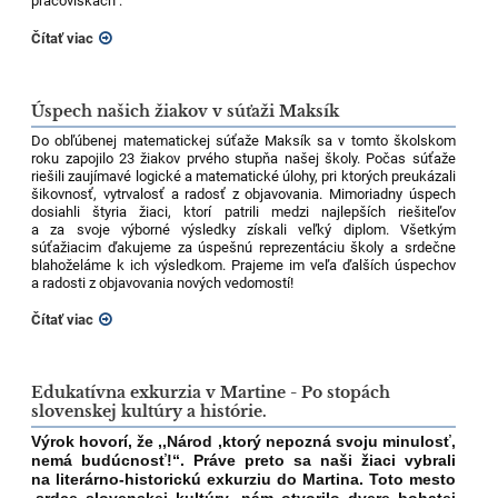
pracoviskách :
Čítať viac
Úspech našich žiakov v súťaži Maksík
Do obľúbenej matematickej súťaže Maksík sa v tomto školskom
roku zapojilo 23 žiakov prvého stupňa našej školy. Počas súťaže
riešili zaujímavé logické a matematické úlohy, pri ktorých preukázali
šikovnosť, vytrvalosť a radosť z objavovania. Mimoriadny úspech
dosiahli štyria žiaci, ktorí patrili medzi najlepších riešiteľov
a za svoje výborné výsledky získali veľký diplom.
Všetkým
súťažiacim ďakujeme za úspešnú reprezentáciu školy a srdečne
blahoželáme k ich výsledkom. Prajeme im veľa ďalších úspechov
a radosti z objavovania nových vedomostí!
Čítať viac
Edukatívna exkurzia v Martine - Po stopách
slovenskej kultúry a histórie.
Výrok hovorí, že ,,Národ ,ktorý nepozná svoju minulosť,
nemá budúcnosť!“. Práve preto sa naši žiaci vybrali
na literárno-historickú exkurziu do Martina. Toto mesto