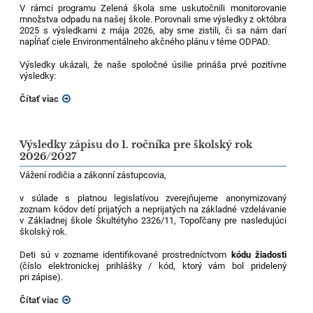
V rámci programu Zelená škola sme uskutočnili monitorovanie
množstva odpadu na našej škole. Porovnali sme výsledky z októbra
2025 s výsledkami z mája 2026, aby sme zistili, či sa nám darí
napĺňať ciele Environmentálneho akčného plánu v téme ODPAD.
Výsledky ukázali, že naše spoločné úsilie prináša prvé pozitívne
výsledky:
Čítať viac
Výsledky zápisu do 1. ročníka pre školský rok
2026/2027
Vážení rodičia a zákonní zástupcovia,
v súlade s platnou legislatívou zverejňujeme anonymizovaný
zoznam kódov detí prijatých a neprijatých na základné vzdelávanie
v Základnej škole Škultétyho 2326/11, Topoľčany pre nasledujúci
školský rok.
Deti sú v zozname identifikované prostredníctvom
kódu žiadosti
(číslo elektronickej prihlášky / kód, ktorý vám bol pridelený
pri zápise).
Čítať viac