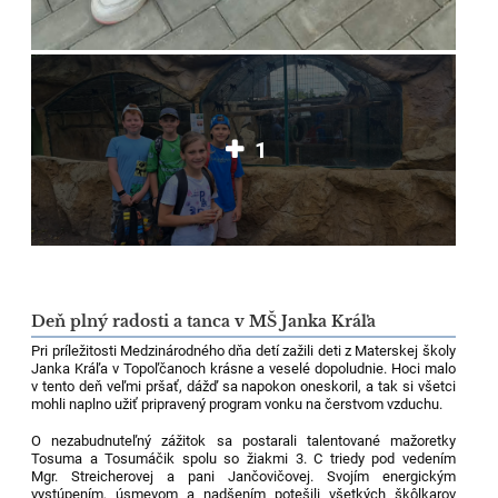
1
Deň plný radosti a tanca v MŠ Janka Kráľa
Pri príležitosti Medzinárodného dňa detí zažili deti z Materskej školy
Janka Kráľa v Topoľčanoch krásne a veselé dopoludnie. Hoci malo
v tento deň veľmi pršať, dážď sa napokon oneskoril, a tak si všetci
mohli naplno užiť pripravený program vonku na čerstvom vzduchu.
O nezabudnuteľný zážitok sa postarali talentované mažoretky
Tosuma a Tosumáčik spolu so žiakmi 3. C triedy pod vedením
Mgr. Streicherovej a pani Jančovičovej. Svojím energickým
vystúpením, úsmevom a nadšením potešili všetkých škôlkarov