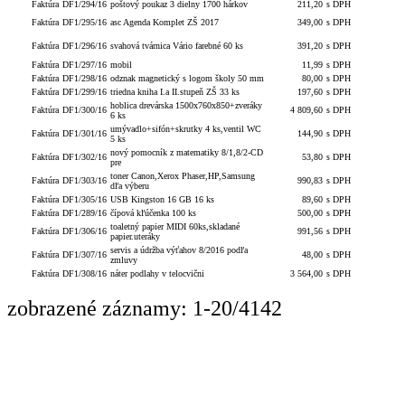
Faktúra
DF1/294/16
poštový poukaz 3 dielny 1700 hárkov
211,20
s DPH
Faktúra
DF1/295/16
asc Agenda Komplet ZŠ 2017
349,00
s DPH
Faktúra
DF1/296/16
svahová tvárnica Vário farebné 60 ks
391,20
s DPH
Faktúra
DF1/297/16
mobil
11,99
s DPH
Faktúra
DF1/298/16
odznak magnetický s logom školy 50 mm
80,00
s DPH
Faktúra
DF1/299/16
triedna kniha I.a II.stupeň ZŠ 33 ks
197,60
s DPH
hoblica drevárska 1500x760x850+zveráky
Faktúra
DF1/300/16
4 809,60
s DPH
6 ks
umývadlo+sifón+skrutky 4 ks,ventil WC
Faktúra
DF1/301/16
144,90
s DPH
5 ks
nový pomocník z matematiky 8/1,8/2-CD
Faktúra
DF1/302/16
53,80
s DPH
pre
toner Canon,Xerox Phaser,HP,Samsung
Faktúra
DF1/303/16
990,83
s DPH
dľa výberu
Faktúra
DF1/305/16
USB Kingston 16 GB 16 ks
89,60
s DPH
Faktúra
DF1/289/16
čípová kľúčenka 100 ks
500,00
s DPH
toaletný papier MIDI 60ks,skladané
Faktúra
DF1/306/16
991,56
s DPH
papier.uteráky
servis a údržba výťahov 8/2016 podľa
Faktúra
DF1/307/16
48,00
s DPH
zmluvy
Faktúra
DF1/308/16
náter podlahy v telocvični
3 564,00
s DPH
zobrazené záznamy: 1-20/4142