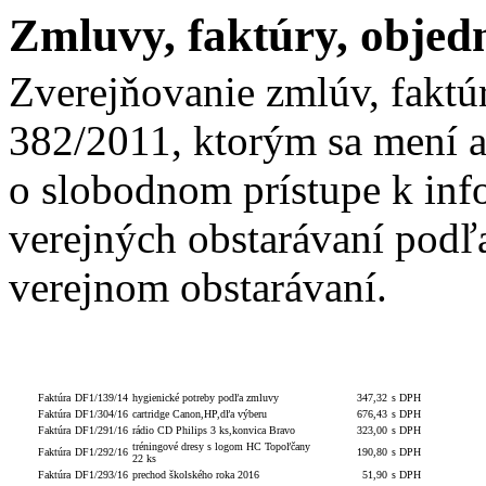
Zmluvy, faktúry, objed
Zverejňovanie zmlúv, faktú
382/2011, ktorým sa mení a
o slobodnom prístupe k inf
verejných obstarávaní podľa
verejnom obstarávaní.
Celková
S/bez
Číslo
Typ
Číslo
Popis
hodnota
DPH
obj./zml
Faktúra
DF1/139/14
hygienické potreby podľa zmluvy
347,32
s DPH
Faktúra
DF1/304/16
cartridge Canon,HP,dľa výberu
676,43
s DPH
Faktúra
DF1/291/16
rádio CD Philips 3 ks,konvica Bravo
323,00
s DPH
tréningové dresy s logom HC Topoľčany
Faktúra
DF1/292/16
190,80
s DPH
22 ks
Faktúra
DF1/293/16
prechod školského roka 2016
51,90
s DPH