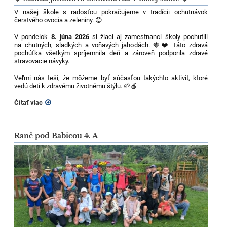
V našej škole s radosťou pokračujeme v tradícii ochutnávok
čerstvého ovocia a zeleniny. 😊
V pondelok
8. júna 2026
si žiaci aj zamestnanci školy pochutili
na chutných, sladkých a voňavých jahodách. 🍓❤️ Táto zdravá
pochúťka všetkým spríjemnila deň a zároveň podporila zdravé
stravovacie návyky.
Veľmi nás teší, že môžeme byť súčasťou takýchto aktivít, ktoré
vedú deti k zdravému životnému štýlu. 🌱🍎
Čítať viac
Ranč pod Babicou 4. A