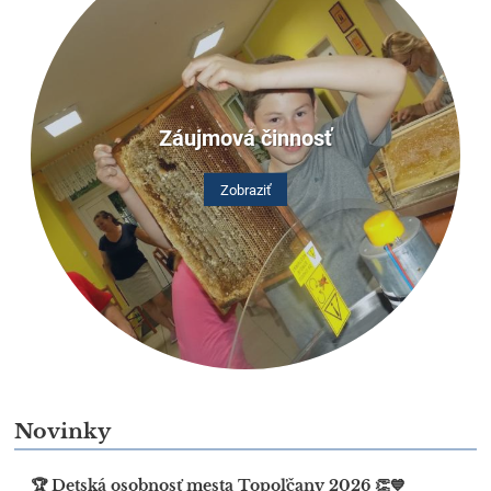
Záujmová činnosť
Zobraziť
Novinky
🏆 Detská osobnosť mesta Topoľčany 2026 👏💙