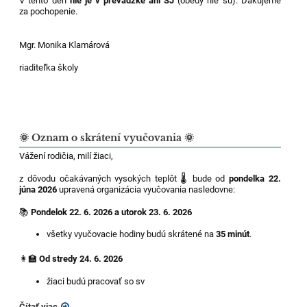
V tento deň
nie je v prevádzke ani ŠJ
(obedy nie sú). Ďakujeme
za pochopenie.
Mgr. Monika Klamárová
riaditeľka školy
🌞 Oznam o skrátení vyučovania 🌞
Vážení rodičia, milí žiaci,
z dôvodu očakávaných vysokých teplôt 🌡️ bude od
pondelka 22.
júna 2026
upravená organizácia vyučovania nasledovne:
📚
Pondelok 22. 6. 2026 a utorok 23. 6. 2026
všetky vyučovacie hodiny budú skrátené na
35 minút
.
👩‍🏫
Od stredy 24. 6. 2026
žiaci budú pracovať so sv
Čítať viac