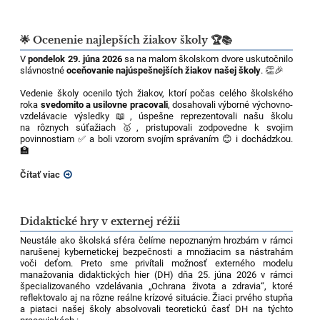
🌟 Ocenenie najlepších žiakov školy 🏆📚
V
pondelok 29. júna 2026
sa na malom školskom dvore uskutočnilo
slávnostné
oceňovanie najúspešnejších žiakov našej školy
. 👏🎉
Vedenie školy ocenilo tých žiakov, ktorí počas celého školského
roka
svedomito a usilovne pracovali
, dosahovali výborné výchovno-
vzdelávacie výsledky 📖, úspešne reprezentovali našu školu
na rôznych súťažiach 🥇, pristupovali zodpovedne k svojim
povinnostiam ✅ a boli vzorom svojím správaním 😊 i dochádzkou.
🏫
Čítať viac
Didaktické hry v externej réžii
Neustále ako školská sféra čelíme nepoznaným hrozbám v rámci
narušenej kybernetickej bezpečnosti a množiacim sa nástrahám
voči deťom. Preto sme privítali možnosť externého modelu
manažovania didaktických hier (DH) dňa 25. júna 2026 v rámci
špecializovaného vzdelávania „Ochrana života a zdravia“, ktoré
reflektovalo aj na rôzne reálne krízové situácie. Žiaci prvého stupňa
a piataci našej školy absolvovali teoretickú časť DH na týchto