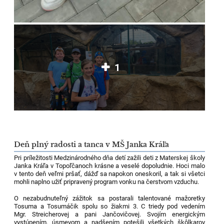
1
Deň plný radosti a tanca v MŠ Janka Kráľa
Pri príležitosti Medzinárodného dňa detí zažili deti z Materskej školy
Janka Kráľa v Topoľčanoch krásne a veselé dopoludnie. Hoci malo
v tento deň veľmi pršať, dážď sa napokon oneskoril, a tak si všetci
mohli naplno užiť pripravený program vonku na čerstvom vzduchu.
O nezabudnuteľný zážitok sa postarali talentované mažoretky
Tosuma a Tosumáčik spolu so žiakmi 3. C triedy pod vedením
Mgr. Streicherovej a pani Jančovičovej. Svojím energickým
vystúpením, úsmevom a nadšením potešili všetkých škôlkarov