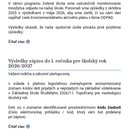
V rámci programu Zelená škola sme uskutočnili monitorovanie
množstva odpadu na našej škole. Porovnali sme výsledky z októbra
2025 s výsledkami z mája 2026, aby sme zistili, či sa nám darí
napĺňať ciele Environmentálneho akčného plánu v téme ODPAD.
Výsledky ukázali, že naše spoločné úsilie prináša prvé pozitívne
výsledky:
Čítať viac
Výsledky zápisu do 1. ročníka pre školský rok
2026/2027
Vážení rodičia a zákonní zástupcovia,
v súlade s platnou legislatívou zverejňujeme anonymizovaný
zoznam kódov detí prijatých a neprijatých na základné vzdelávanie
v Základnej škole Škultétyho 2326/11, Topoľčany pre nasledujúci
školský rok.
Deti sú v zozname identifikované prostredníctvom
kódu žiadosti
(číslo elektronickej prihlášky / kód, ktorý vám bol pridelený
pri zápise).
Čítať viac