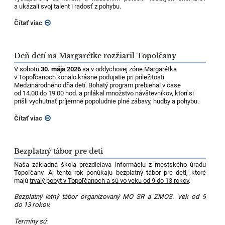
a ukázali svoj talent i radosť z pohybu.
Čítať viac
Deň detí na Margarétke rozžiaril Topoľčany
V sobotu
30. mája 2026
sa v oddychovej zóne Margarétka
v Topoľčanoch konalo krásne podujatie pri príležitosti
Medzinárodného dňa detí. Bohatý program prebiehal v čase
od 14.00 do 19.00 hod. a prilákal množstvo návštevníkov, ktorí si
prišli vychutnať príjemné popoludnie plné zábavy, hudby a pohybu.
Čítať viac
Bezplatný tábor pre deti
Naša základná škola prezdielava informáciu z mestského úradu
Topoľčany. Aj tento rok ponúkaju bezplatný tábor pre deti, ktoré
majú
trvalý pobyt v Topoľčanoch a sú vo veku od 9 do 13 rokov
.
Bezplatný letný tábor organizovaný MO SR a ZMOS. Vek od 9
do 13 rokov.
Termíny sú: