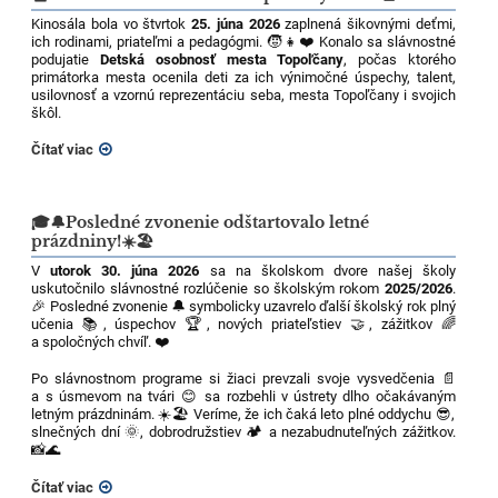
Kinosála bola vo štvrtok
25. júna 2026
zaplnená šikovnými deťmi,
ich rodinami, priateľmi a pedagógmi. 🧒👧❤️ Konalo sa slávnostné
podujatie
Detská osobnosť mesta Topoľčany
, počas ktorého
primátorka mesta ocenila deti za ich výnimočné úspechy, talent,
usilovnosť a vzornú reprezentáciu seba, mesta Topoľčany i svojich
škôl.
Čítať viac
🎓🔔Posledné zvonenie odštartovalo letné
prázdniny!☀️🏖️
V
utorok 30. júna 2026
sa na školskom dvore našej školy
uskutočnilo slávnostné rozlúčenie so školským rokom
2025/2026
.
🎉 Posledné zvonenie 🔔 symbolicky uzavrelo ďalší školský rok plný
učenia 📚, úspechov 🏆, nových priateľstiev 🤝, zážitkov 🌈
a spoločných chvíľ. ❤️
Po slávnostnom programe si žiaci prevzali svoje vysvedčenia 📄
a s úsmevom na tvári 😊 sa rozbehli v ústrety dlho očakávaným
letným prázdninám. ☀️🏖️ Veríme, že ich čaká leto plné oddychu 😎,
slnečných dní 🌞, dobrodružstiev 🏕️ a nezabudnuteľných zážitkov.
📸🌊
Čítať viac