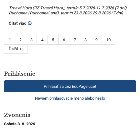
Trnavá Hora (RZ Trnavá Hora), termín 5.7.2026-11.7.2026 (7 dní)
Duchonka (DuchonkaLand), termín 23.8.2026-29.8.2026 (7 dní)
Čítať viac
1
2
3
4
5
6
7
8
9
10
Ďalší
Prihlásenie
Prihlásiť sa cez EduPage účet
Neviem prihlasovacie meno alebo heslo
Zvonenia
Sobota 8. 8. 2026