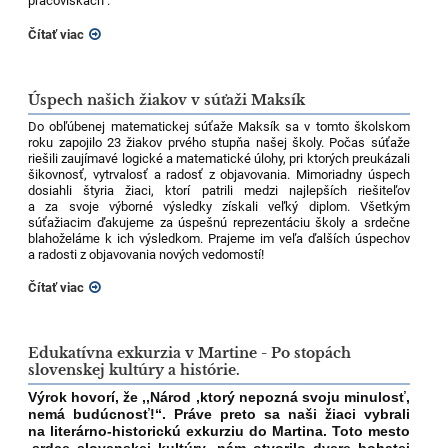
pracoviskách :
Čítať viac
Úspech našich žiakov v súťaži Maksík
Do obľúbenej matematickej súťaže Maksík sa v tomto školskom
roku zapojilo 23 žiakov prvého stupňa našej školy. Počas súťaže
riešili zaujímavé logické a matematické úlohy, pri ktorých preukázali
šikovnosť, vytrvalosť a radosť z objavovania. Mimoriadny úspech
dosiahli štyria žiaci, ktorí patrili medzi najlepších riešiteľov
a za svoje výborné výsledky získali veľký diplom.
Všetkým
súťažiacim ďakujeme za úspešnú reprezentáciu školy a srdečne
blahoželáme k ich výsledkom. Prajeme im veľa ďalších úspechov
a radosti z objavovania nových vedomostí!
Čítať viac
Edukatívna exkurzia v Martine - Po stopách
slovenskej kultúry a histórie.
Výrok hovorí, že ,,Národ ,ktorý nepozná svoju minulosť,
nemá budúcnosť!“. Práve preto sa naši žiaci vybrali
na literárno-historickú exkurziu do Martina. Toto mesto