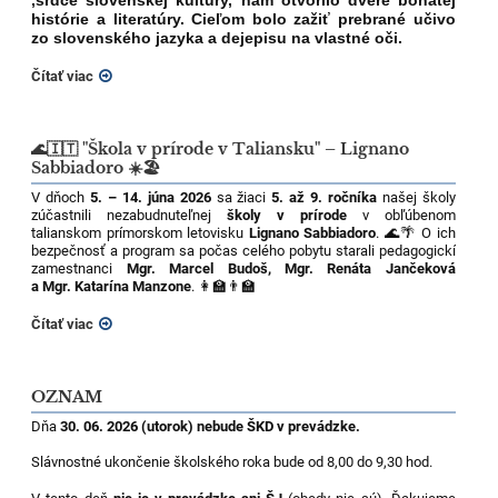
,srdce slovenskej kultúry, nám otvorilo dvere bohatej
histórie a literatúry. Cieľom bolo zažiť prebrané učivo
zo slovenského jazyka a dejepisu na vlastné oči.
Čítať viac
🌊🇮🇹 "Škola v prírode v Taliansku" – Lignano
Sabbiadoro ☀️🏖️
V dňoch
5. – 14. júna 2026
sa žiaci
5. až 9. ročníka
našej školy
zúčastnili nezabudnuteľnej
školy v prírode
v obľúbenom
talianskom prímorskom letovisku
Lignano Sabbiadoro
. 🌊🌴 O ich
bezpečnosť a program sa počas celého pobytu starali pedagogickí
zamestnanci
Mgr. Marcel Budoš, Mgr. Renáta Jančeková
a Mgr. Katarína Manzone
. 👩‍🏫👨‍🏫
Čítať viac
OZNAM
Dňa
30. 06. 2026 (utorok) nebude ŠKD v prevádzke.
Slávnostné ukončenie školského roka bude od 8,00 do 9,30 hod.