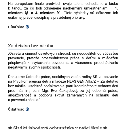
Na európskom finále predviedli svoje talent, odhodlanie a lásku
k tancu, za čo boli odmenené nádhernými umiestneniami –
1.
miestom 🥇 a 4. miestom 🏅
. Tieto výsledky sú dôkazom ich
usilovnej práce, disciplíny a pravidelnej prípravy.
Čítať viac
Za detstvo bez násilia
„Osveta a činnosť osvetových stredísk sú neoddeliteľnou súčasťou
prevencie, pretože prostredníctvom práce s deťmi a mládežou
prispievajú k zvyšovaniu povedomia a včasnému predchádzaniu
negatívnym javom v spoločnosti.
Ďakujeme Ústrediu práce, sociálnych vecí a rodiny SR za pozvanie
na Prvú konferenciu detí a mládeže HLAS GEN Alfa/Z – Za detstvo
bez násilia. Osobitné poďakovanie patrí koordinátorke ochrany detí
pred násilím, pani Mgr. Eve Čakajdovej, za jej odbornú prácu,
angažovanosť a podporu aktivít zameraných na ochranu detí
a prevenciu násilia.“
Čítať viac
🍓 Sladká jahodová ochutnávka v našej škole 🍓