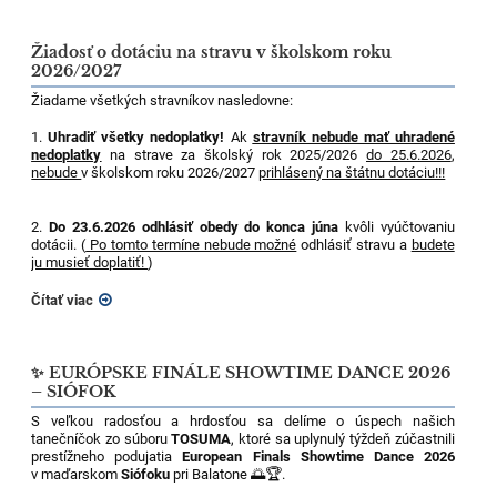
Žiadosť o dotáciu na stravu v školskom roku
2026/2027
Žiadame všetkých stravníkov nasledovne:
1.
Uhradiť všetky nedoplatky!
Ak
stravník nebude mať uhradené
nedoplatky
na strave za školský rok 2025/2026
do 25.6.2026
,
nebude
v školskom roku 2026/2027
prihlásený na štátnu dotáciu!!!
2.
Do 23.6.2026 odhlásiť obedy do konca júna
kvôli vyúčtovaniu
dotácii. (
Po tomto termíne nebude možné
odhlásiť stravu a
budete
ju musieť doplatiť!
)
Čítať viac
✨ EURÓPSKE FINÁLE SHOWTIME DANCE 2026
– SIÓFOK
S veľkou radosťou a hrdosťou sa delíme o úspech našich
tanečníčok zo súboru
TOSUMA
, ktoré sa uplynulý týždeň zúčastnili
prestížneho podujatia
European Finals Showtime Dance 2026
v maďarskom
Siófoku
pri Balatone 🌅🏆.