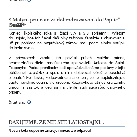
S Malým princom za dobrodružstvom do Bojníc“
😊📖🏰🌹
Koniec školského roka si žiaci 3.A a 3.B spríjemnili výletom
do Bojníc, kde ich čakal deň plný zážitkov, fantázie a objavovania.
Už pri pohľade na rozprávkový zámok mali pocit, akoby vstúpili
do iného sveta.
V priestoroch zámku ich privítal príbeh Malého princa,
nesmrteľného diela francúzskeho spisovateľa Antoina de Saint-
Exupéryho. Počas prehliadky deti sprevádzali známe postavy z tejto
obľúbenej rozprávky a spolu s nimi objavovali dôležité posolstvá
o priateľstve, láske, zodpovednosti a o tom, že to najdôležitejšie
často nevidíme očami, ale srdcom. Rozprávková atmosféra zámku
umocnila zážitok a deti sa na chvíľu stali súčasťou čarovného
príbehu.
Čítať viac
ĎAKUJEME, ŽE NIE STE ĽAHOSTAJNÍ...
Naša škola úspešne znižuje množstvo odpadu!