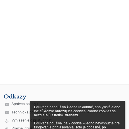
Odkazy
Správca obsahu
EduPage nepoužíva žiadne reklamné, analytické alebo 
iné súkromie ohrozujúce cookies. Žiadne cookies sa 
Technická podpora
nezdieľajú s tretími stranami.

Vyhlásenie o prístupnosti
EduPage používa iba 2 cookie – jedno nevyhnutné pre 
fungovanie prihlasovania. Toto je dočasné, po 
Právne informácie