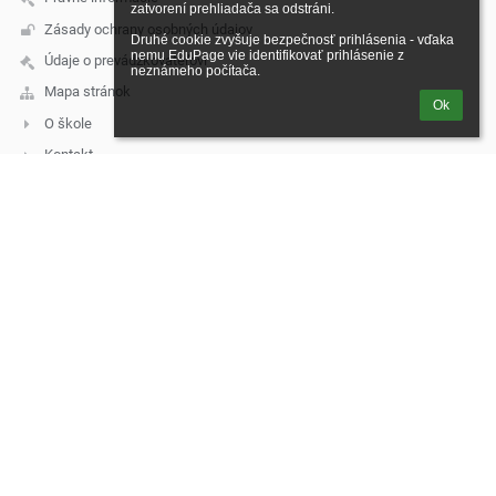
zatvorení prehliadača sa odstráni.

Zásady ochrany osobných údajov
Druhé cookie zvyšuje bezpečnosť prihlásenia - vďaka 
nemu EduPage vie identifikovať prihlásenie z 
Údaje o prevádzkovateľovi
neznámeho počítača.
Mapa stránok
Ok
O škole
Kontakt
Novinky
Kontakt
Základná škola, Škultétyho 2326/11, Topoľčany
skola@zsskultetyho.sk
malis@zsskultetyho.sk
+421 38 532 28 62 - riaditeľka ZŠ
+421 38 532 62 40 - tel./fax
+421 38 532 20 07 - ekonómka
+421 38 530 07 60 - školská jedáleň
+421 911 331 176 - školská jedáleň
+421 911 331 232 - špeciálny pedagóg
mobilné telefónne čísla služobných telefónov:
1. Riaditeľka ZŠ – Mgr. Monika Klamárová – 0911 955 628