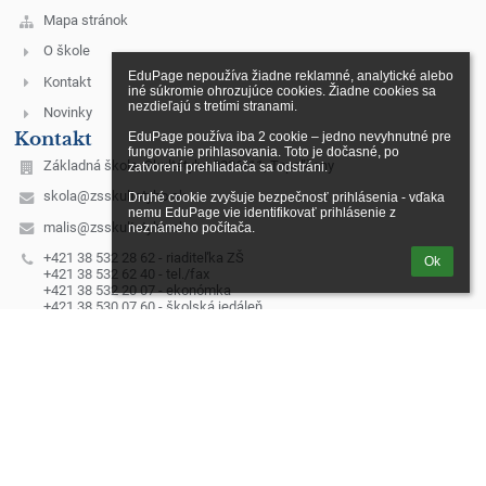
Mapa stránok
O škole
EduPage nepoužíva žiadne reklamné, analytické alebo 
Kontakt
iné súkromie ohrozujúce cookies. Žiadne cookies sa 
nezdieľajú s tretími stranami.

Novinky
Kontakt
EduPage používa iba 2 cookie – jedno nevyhnutné pre 
fungovanie prihlasovania. Toto je dočasné, po 
Základná škola, Škultétyho 2326/11, Topoľčany
zatvorení prehliadača sa odstráni.

skola@zsskultetyho.sk
Druhé cookie zvyšuje bezpečnosť prihlásenia - vďaka 
nemu EduPage vie identifikovať prihlásenie z 
malis@zsskultetyho.sk
neznámeho počítača.
+421 38 532 28 62 - riaditeľka ZŠ
Ok
+421 38 532 62 40 - tel./fax
+421 38 532 20 07 - ekonómka
+421 38 530 07 60 - školská jedáleň
+421 911 331 176 - školská jedáleň
+421 911 331 232 - špeciálny pedagóg
mobilné telefónne čísla služobných telefónov:
1. Riaditeľka ZŠ – Mgr. Monika Klamárová – 0911 955 628
2. Zástupkyňa pre 1. st. – Mgr. Erika Dömény Herdová - 0918 640
371, domeny@zsskultetyho.sk
3. Zástupkyňa pre 2. st. – PaedDr. Margita Laciková – 0911 955 631
4. Výchovný poradca – Mgr. Marcela Kubríková – 0911 493 485
5. IKT technik – Ing. Miroslav Máliš – 0911 448 628