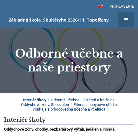
PRIHLÁSENIE
Základná škola, Škultétyho 2326/11, Topoľčany
Odborné učebne a
naše priestory
Odborné
Interiér školy
Odborné učebne
Čitáreň a knižnica
Oddychové zóny, Snoezelen
Fitnes a pohybové štúdio
učebne
Vonkajšia prírodovedná učebňa a včelnica
a
Interiér školy
naše
Oddychové zóny, chodby, bezbariérový výťah, jedáleň a ihriská
priestory