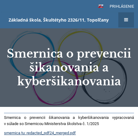
PRIHLÁSENIE
Základná škola, Škultétyho 2326/11, Topoľčany
Smernica o prevencii
šikanovania a
kyberšikanovania
Smernica
Smernica o prevencii šikanovania a kyberšikanovania vypracovaná
o
v súlade so Smernicou Ministerstva školstva č. 1/2025
prevencii
smernica tu: redacted_pdf24_merged.pdf