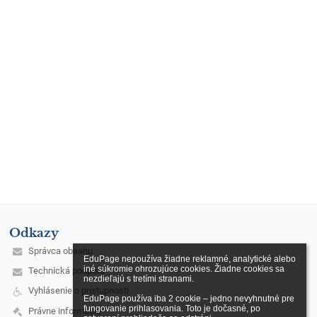
Odkazy
Správca obsahu
EduPage nepoužíva žiadne reklamné, analytické alebo 
iné súkromie ohrozujúce cookies. Žiadne cookies sa 
Technická podpora
nezdieľajú s tretími stranami.

Vyhlásenie o prístupnosti
EduPage používa iba 2 cookie – jedno nevyhnutné pre 
fungovanie prihlasovania. Toto je dočasné, po 
Právne informácie