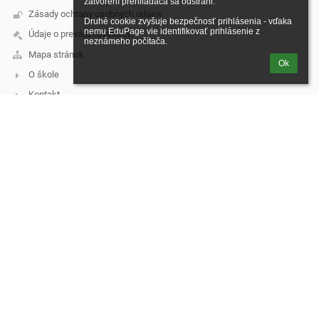
zatvorení prehliadača sa odstráni.

Zásady ochrany osobných údajov
Druhé cookie zvyšuje bezpečnosť prihlásenia - vďaka 
nemu EduPage vie identifikovať prihlásenie z 
Údaje o prevádzkovateľovi
neznámeho počítača.
Mapa stránok
Ok
O škole
Kontakt
Novinky
Kontakt
Základná škola, Škultétyho 2326/11, Topoľčany
skola@zsskultetyho.sk
malis@zsskultetyho.sk
+421 38 532 28 62 - riaditeľka ZŠ
+421 38 532 62 40 - tel./fax
+421 38 532 20 07 - ekonómka
+421 38 530 07 60 - školská jedáleň
+421 911 331 176 - školská jedáleň
+421 911 331 232 - špeciálny pedagóg
mobilné telefónne čísla služobných telefónov:
1. Riaditeľka ZŠ – Mgr. Monika Klamárová – 0911 955 628
2. Zástupkyňa pre 1. st. – Mgr. Erika Dömény Herdová - 0918 640