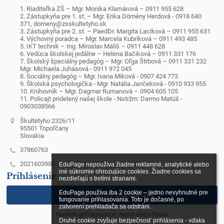
1. Riaditeľka ZŠ – Mgr. Monika Klamárová – 0911 955 628
2. Zástupkyňa pre 1. st. – Mgr. Erika Dömény Herdová - 0918 640
371, domeny@zsskultetyho.sk
3. Zástupkyňa pre 2. st. – PaedDr. Margita Laciková – 0911 955 631
4. Výchovný poradca – Mgr. Marcela Kubríková – 0911 493 485
5. IKT technik – Ing. Miroslav Máliš – 0911 448 628
6. Vedúca školskej jedálne – Helena Bačiková – 0911 331 176
7. Školský špeciálny pedagóg – Mgr. Oľga Štrbová – 0911 331 232
Mgr. Michaela Juhásová - 0911 972 045
8. Sociálny pedagóg – Mgr. Ivana Miková - 0907 424 773
9. Školská psychologička - Mgr. Natália Jančeková - 0910 933 955
10. Knihovník – Mgr. Dagmar Rumanová – 0904 605 105
11. Policajt pridelený našej škole - Nstržm: Darmo Matúš -
0903038566
Škultétyho 2326/11
95501 Topoľčany
Slovakia
37860763
2021603980
EduPage nepoužíva žiadne reklamné, analytické alebo 
iné súkromie ohrozujúce cookies. Žiadne cookies sa 
Prihlásenie
nezdieľajú s tretími stranami.

EduPage používa iba 2 cookie – jedno nevyhnutné pre 
Prihlásiť sa cez EduPage účet
fungovanie prihlasovania. Toto je dočasné, po 
zatvorení prehliadača sa odstráni.

Neviem prihlasovacie meno alebo heslo
Druhé cookie zvyšuje bezpečnosť prihlásenia - vďaka 