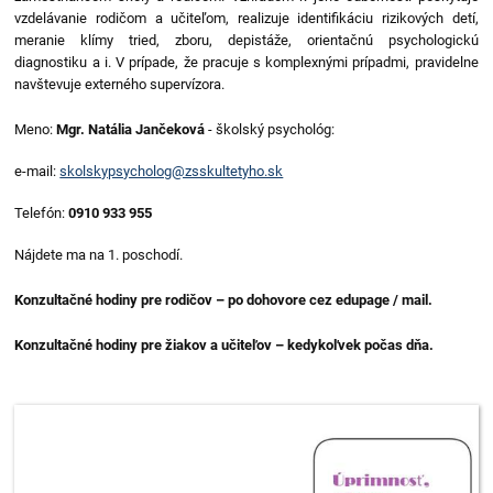
vzdelávanie rodičom a učiteľom, realizuje identifikáciu rizikových detí,
meranie klímy tried, zboru, depistáže, orientačnú psychologickú
diagnostiku a i. V prípade, že pracuje s komplexnými prípadmi, pravidelne
navštevuje externého supervízora.
Meno:
Mgr. Natália Jančeková
- školský psychológ:
e-mail:
skolskypsycholog@zsskultetyho.sk
Telefón:
0910 933 955
Nájdete ma na 1. poschodí.
Konzultačné hodiny pre rodičov – po dohovore cez edupage / mail.
Konzultačné hodiny pre žiakov a učiteľov – kedykoľvek počas dňa.