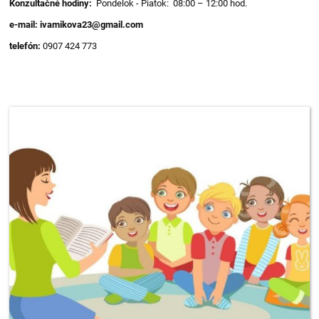
Konzultačné hodiny:
Pondelok - Piatok: 08:00 – 12:00 hod.
e-mail: ivamikova23@gmail.com
telefón:
0907 424 773