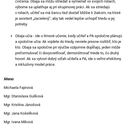
cvičenia. Obaja sa môžu striedať a vymieňať vo svojich roliach,
výborne sa uplatňuje aj pri skupinovej práci. Ak sa striedajú
v roliach, učiteľ sa má šancu tiež dostať bližšie k žiakom, na ktoré
je asistent „zacielený“, aby tak vedel lepšie uchopiť triedu a jej
potreby.
Obaja učia - ide o tímové učenie, kedy učiteľ a PA spoločne plánujú
a spoločne učia. Ak vojdete do triedy, neviete presne rozlíšiť, kto je
kto. Obaja sa spoločne pri výučbe vzájomne dopĺňajú, jeden môže
preformulovať či dovysvetľovať, demonštrovať triede to, čo druhý
hovorí. Ak sa vytvorí dobrý vzťah učiteľa a PA, ide o veľmi efektívny
a inkluzívny model práce.
Meno
:
Michaela Fajinová
Mgr. Stanislava Gulíková
Mgr. Kristína Jánošová
Mgr. Jana Košelíková
Mgr. Ivana Miková