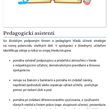
Pedagogickí asistenti
So školským podporným tímom a pedagógmi hľadá účinné stratégie
na rozvoj potenciálu všetkých detí. V spolupráci s (triednym) učiteľom
identifikuje zdroje a riziká vo svojej triede/skupine.
pomáha vytvárať podporujúcu a priateľskú atmosféru v triede
s rešpektujúcimi vzťahmi, demokratickými pravidlami a tímovou
spoluprácou
venuje sa žiakom s bariérami a pomáha im zvládať nároky,
napríklad zjednoduší alebo zopakuje výklad učiteľa, poskytuje
pomoc pri riešení úloh a pod.
pomáha pri zvládaní diferencovaného vyučovania, s využívaním
rôznych metód a foriem práce (napr. skupinové učenie), prezentácie