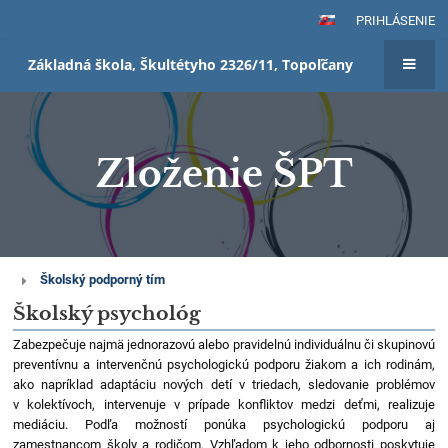
PRIHLÁSENIE
Základná škola, Škultétyho 2326/11, Topoľčany
Zloženie ŠPT
Zloženie
Školský podporný tím
ŠPT
Školský psychológ
Zabezpečuje najmä jednorazovú alebo pravidelnú individuálnu či skupinovú
preventívnu a intervenčnú psychologickú podporu žiakom a ich rodinám,
ako napríklad adaptáciu nových detí v triedach, sledovanie problémov
v kolektívoch, intervenuje v prípade konfliktov medzi deťmi, realizuje
mediáciu. Podľa možností ponúka psychologickú podporu aj
zamestnancom školy a rodičom. Vzhľadom k jeho odbornosti poskytuje