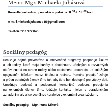
Meno:
Mgr. Michaela Juhásová
00
00
Konzultačné hodiny : pondelok – piatok od
8.
do 14.
hod.
e-mail:
michaelajuhasova15@gmail.com
Telefón 0911 972 045
Sociálny pedagóg
Realizuje najmä preventívne a intervenčné programy, podporuje žiakov
a ich rodiny, ktoré majú bariéry k dosiahnutiu učebných a rozvojových
cieľov, najmä na strane rodiny, alebo sociálneho prostredia. Je dôležitým
spojovacím článkom medzi školou a rodinou. Pomáha prepájať zdroje
a prácu ostatných členov tímu tak, aby tieto boli dostupné pre všetky deti.
Umožňuje budovať a podporovať komunitnú podporu, prepojenia
na externých členov tímu. Udržuje kontakty nielen s poradenským
zariadením, ale aj so sociálnou kuratelou a externými organizáciami.
Sociálny pedagóg:
Mgr. Ivana Miková