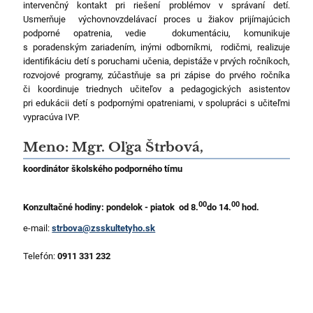
intervenčný kontakt pri riešení problémov v správaní detí.
Usmerňuje výchovnovzdelávací proces u žiakov prijímajúcich
podporné opatrenia, vedie dokumentáciu, komunikuje
s poradenským zariadením, inými odborníkmi, rodičmi, realizuje
identifikáciu detí s poruchami učenia, depistáže v prvých ročníkoch,
rozvojové programy, zúčastňuje sa pri zápise do prvého ročníka
či koordinuje triednych učiteľov a pedagogických asistentov
pri edukácii detí s podpornými opatreniami, v spolupráci s učiteľmi
vypracúva IVP.
Meno:
Mgr. Oľga Štrbová,
koordinátor školského podporného tímu
00
00
Konzultačné hodiny: pondelok - piatok od 8.
do 14.
hod.
e-mail:
strbova@zsskultetyho.sk
Telefón:
0911 331 232