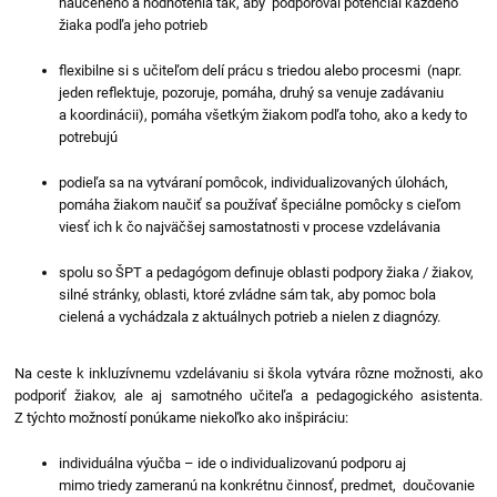
naučeného a hodnotenia tak, aby podporoval potenciál každého
žiaka podľa jeho potrieb
flexibilne si s učiteľom delí prácu s triedou alebo procesmi (napr.
jeden reflektuje, pozoruje, pomáha, druhý sa venuje zadávaniu
a koordinácii), pomáha všetkým žiakom podľa toho, ako a kedy to
potrebujú
podieľa sa na vytváraní pomôcok, individualizovaných úlohách,
pomáha žiakom naučiť sa používať špeciálne pomôcky s cieľom
viesť ich k čo najväčšej samostatnosti v procese vzdelávania
spolu so ŠPT a pedagógom definuje oblasti podpory žiaka / žiakov,
silné stránky, oblasti, ktoré zvládne sám tak, aby pomoc bola
cielená a vychádzala z aktuálnych potrieb a nielen z diagnózy.
Na ceste k inkluzívnemu vzdelávaniu si škola vytvára rôzne možnosti, ako
podporiť žiakov, ale aj samotného učiteľa a pedagogického asistenta.
Z týchto možností ponúkame niekoľko ako inšpiráciu:
individuálna výučba – ide o individualizovanú podporu aj
mimo triedy zameranú na konkrétnu činnosť, predmet, doučovanie