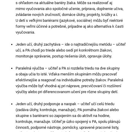
s ohľadom na aktuálne bariéry žiaka. Môže sa realizovať aj
mimo vyučovania ako spoločné učenie, príprava, doplnenie učiva,
zvládanie nových zručností, domáce úlohy, projekty, krúžky a i.
U detí s veľkými bariérami (jazykové, sociálne) môžu byť niektoré
formy veľmi účinné a potrebné, prípadne aj ako alternatíva k časti
vyučovania.
Jeden učí, druhý zachytáva – ide o najtradičnejšiu metódu – učiteľ
učí, a PA chodí po triede alebo sedí pri konkrétnom žiakovi,
monitoruje správanie, postup riešenia úloh, opravuje úlohy.
Paralelná výučba – učiteľ a PA si rozdelia triedu na dve skupiny
a obaja učia to isté. Vďaka menším skupinám môžu pracovať
efektívnejšie a reagovať na individuálne potreby žiakov. Paralelná
výučba môže byť vhodná aj pri náprave, precvičovaní či rozšírení
výučby alebo pri diferencovanom učení pre rôzne skupiny detí.
Jeden učí, druhý podporuje a naopak – učiteľ učí celú triedu
(zadáva úlohy, kontroluje, manažuje), PA pomáha žiakovi alebo
skupine s bariérami so zapojením sa do aktivít na hodine,
kontroluje, manažuje. Učiteľ je úzko spojený s PA, spolu plánujú
činnosti, podporné nástroje, pomôcky, upravené pracovné listy,