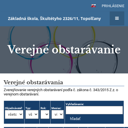
PRIHLÁSENIE
Základná škola, Škultétyho 2326/11, Topoľčany
Verejné obstarávanie
Verejné
Verejné obstarávania
obstarávanie
Zverejňovanie verejných obstarávaní podľa č. zákona č. 343/2015 Z.z. o
verejnom obstarávaní.
Vyhľadávanie:
Objednávateľ:
Typ:
Rok:
Mesiac: