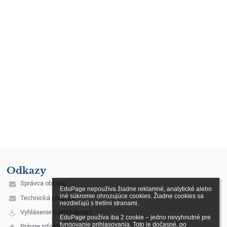
Odkazy
Správca obsahu
EduPage nepoužíva žiadne reklamné, analytické alebo 
iné súkromie ohrozujúce cookies. Žiadne cookies sa 
Technická podpora
nezdieľajú s tretími stranami.

Vyhlásenie o prístupnosti
EduPage používa iba 2 cookie – jedno nevyhnutné pre 
fungovanie prihlasovania. Toto je dočasné, po 
Právne informácie