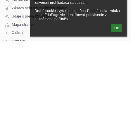
zatvorení prehliadača sa odstráni.

Zásady ochrany osobných údajov
Druhé cookie zvyšuje bezpečnosť prihlásenia - vďaka 
nemu EduPage vie identifikovať prihlásenie z 
Údaje o prevádzkovateľovi
neznámeho počítača.
Mapa stránok
Ok
O škole
Kontakt
Novinky
Kontakt
Základná škola, Škultétyho 2326/11, Topoľčany
skola@zsskultetyho.sk
malis@zsskultetyho.sk
+421 38 532 28 62 - riaditeľka ZŠ
+421 38 532 62 40 - tel./fax
+421 38 532 20 07 - ekonómka
+421 38 530 07 60 - školská jedáleň
+421 911 331 176 - školská jedáleň
+421 911 331 232 - špeciálny pedagóg
mobilné telefónne čísla služobných telefónov:
1. Riaditeľka ZŠ – Mgr. Monika Klamárová – 0911 955 628