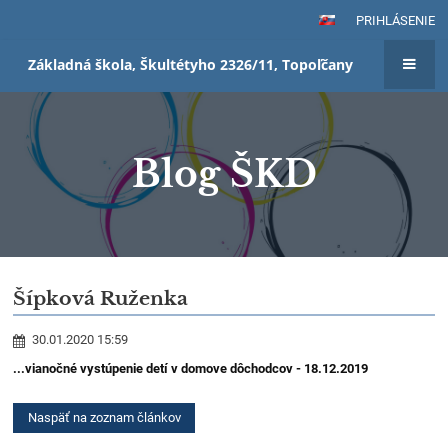
PRIHLÁSENIE
Základná škola, Škultétyho 2326/11, Topoľčany
Blog ŠKD
Blog
Šípková Ruženka
ŠKD
30.01.2020 15:59
...vianočné vystúpenie detí v domove dôchodcov - 18.12.2019
Naspäť na zoznam článkov