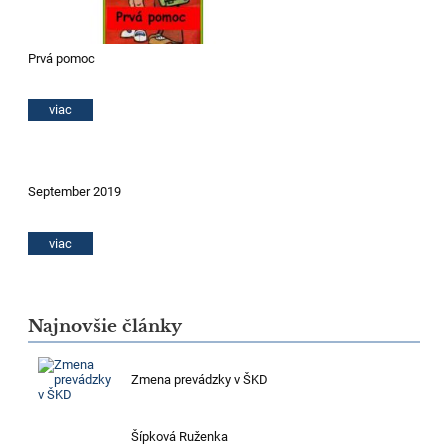
Prvá pomoc
viac
September 2019
viac
Najnovšie články
Zmena prevádzky v ŠKD
Šípková Ruženka