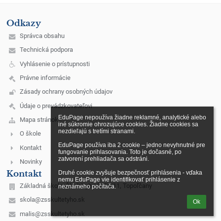
Odkazy
Správca obsahu
Technická podpora
Vyhlásenie o prístupnosti
Právne informácie
Zásady ochrany osobných údajov
Údaje o prevádzkovateľovi
EduPage nepoužíva žiadne reklamné, analytické alebo 
Mapa stránok
iné súkromie ohrozujúce cookies. Žiadne cookies sa 
nezdieľajú s tretími stranami.

O škole
EduPage používa iba 2 cookie – jedno nevyhnutné pre 
Kontakt
fungovanie prihlasovania. Toto je dočasné, po 
zatvorení prehliadača sa odstráni.

Novinky
Kontakt
Druhé cookie zvyšuje bezpečnosť prihlásenia - vďaka 
nemu EduPage vie identifikovať prihlásenie z 
Základná škola, Škultétyho 2326/11, Topoľčany
neznámeho počítača.
skola@zsskultetyho.sk
Ok
malis@zsskultetyho.sk