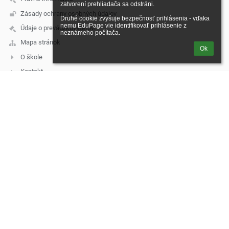
zatvorení prehliadača sa odstráni.

Zásady ochrany osobných údajov
Druhé cookie zvyšuje bezpečnosť prihlásenia - vďaka 
nemu EduPage vie identifikovať prihlásenie z 
Údaje o prevádzkovateľovi
neznámeho počítača.
Mapa stránok
Ok
O škole
Kontakt
Novinky
Kontakt
Základná škola, Škultétyho 2326/11, Topoľčany
skola@zsskultetyho.sk
malis@zsskultetyho.sk
+421 38 532 28 62 - riaditeľka ZŠ
+421 38 532 62 40 - tel./fax
+421 38 532 20 07 - ekonómka
+421 38 530 07 60 - školská jedáleň
+421 911 331 176 - školská jedáleň
+421 911 331 232 - špeciálny pedagóg
mobilné telefónne čísla služobných telefónov:
1. Riaditeľka ZŠ – Mgr. Monika Klamárová – 0911 955 628