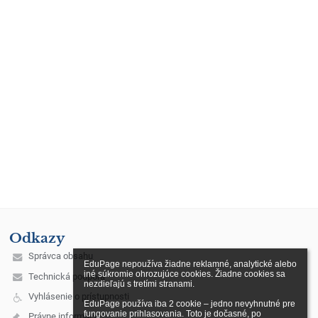
Odkazy
Správca obsahu
EduPage nepoužíva žiadne reklamné, analytické alebo 
iné súkromie ohrozujúce cookies. Žiadne cookies sa 
Technická podpora
nezdieľajú s tretími stranami.

Vyhlásenie o prístupnosti
EduPage používa iba 2 cookie – jedno nevyhnutné pre 
fungovanie prihlasovania. Toto je dočasné, po 
Právne informácie