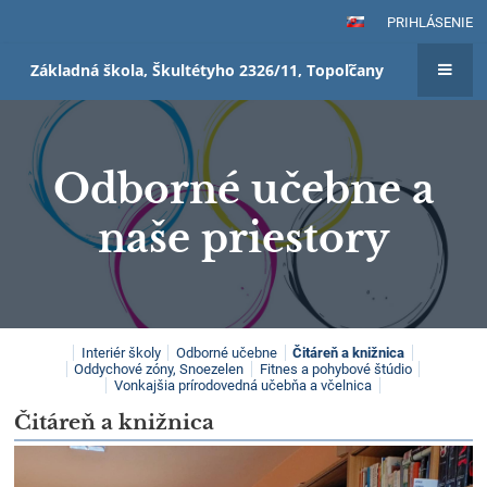
PRIHLÁSENIE
Základná škola, Škultétyho 2326/11, Topoľčany
Odborné učebne a
naše priestory
Odborné
Interiér školy
Odborné učebne
Čitáreň a knižnica
Oddychové zóny, Snoezelen
Fitnes a pohybové štúdio
učebne
Vonkajšia prírodovedná učebňa a včelnica
a
Čitáreň a knižnica
naše
priestory