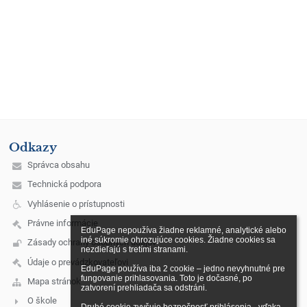
Odkazy
Správca obsahu
Technická podpora
Vyhlásenie o prístupnosti
Právne informácie
EduPage nepoužíva žiadne reklamné, analytické alebo 
iné súkromie ohrozujúce cookies. Žiadne cookies sa 
Zásady ochrany osobných údajov
nezdieľajú s tretími stranami.

Údaje o prevádzkovateľovi
EduPage používa iba 2 cookie – jedno nevyhnutné pre 
fungovanie prihlasovania. Toto je dočasné, po 
Mapa stránok
zatvorení prehliadača sa odstráni.

O škole