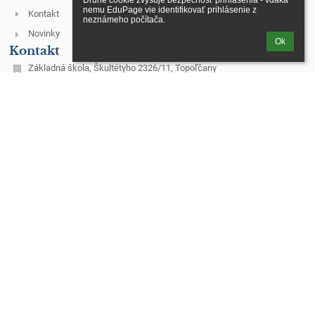
Druhé cookie zvyšuje bezpečnosť prihlásenia - vďaka 
nemu EduPage vie identifikovať prihlásenie z 
Kontakt
neznámeho počítača.
Novinky
Ok
Kontakt
Základná škola, Škultétyho 2326/11, Topoľčany
skola@zsskultetyho.sk
malis@zsskultetyho.sk
+421 38 532 28 62 - riaditeľka ZŠ
+421 38 532 62 40 - tel./fax
+421 38 532 20 07 - ekonómka
+421 38 530 07 60 - školská jedáleň
+421 911 331 176 - školská jedáleň
+421 911 331 232 - špeciálny pedagóg
mobilné telefónne čísla služobných telefónov:
1. Riaditeľka ZŠ – Mgr. Monika Klamárová – 0911 955 628
2. Zástupkyňa pre 1. st. – Mgr. Erika Dömény Herdová - 0918 640
371, domeny@zsskultetyho.sk
3. Zástupkyňa pre 2. st. – PaedDr. Margita Laciková – 0911 955 631
4. Výchovný poradca – Mgr. Marcela Kubríková – 0911 493 485
5. IKT technik – Ing. Miroslav Máliš – 0911 448 628
6. Vedúca školskej jedálne – Helena Bačiková – 0911 331 176
7. Školský špeciálny pedagóg – Mgr. Oľga Štrbová – 0911 331 232
Mgr. Michaela Juhásová - 0911 972 045