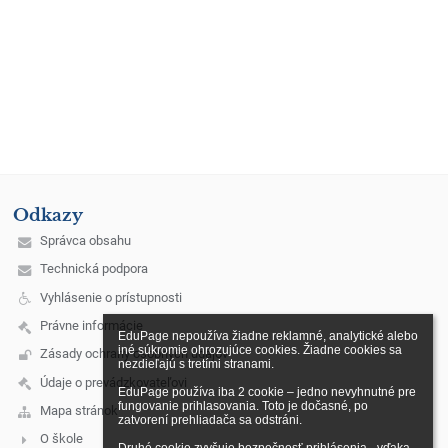
Odkazy
Správca obsahu
Technická podpora
Vyhlásenie o prístupnosti
Právne informácie
EduPage nepoužíva žiadne reklamné, analytické alebo 
iné súkromie ohrozujúce cookies. Žiadne cookies sa 
Zásady ochrany osobných údajov
nezdieľajú s tretími stranami.

Údaje o prevádzkovateľovi
EduPage používa iba 2 cookie – jedno nevyhnutné pre 
fungovanie prihlasovania. Toto je dočasné, po 
Mapa stránok
zatvorení prehliadača sa odstráni.

O škole