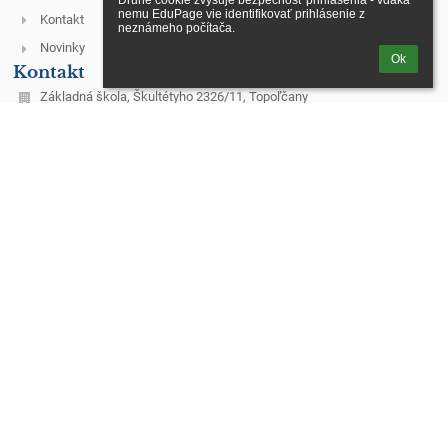
Druhé cookie zvyšuje bezpečnosť prihlásenia - vďaka 
nemu EduPage vie identifikovať prihlásenie z 
Kontakt
neznámeho počítača.
Novinky
Ok
Kontakt
Základná škola, Škultétyho 2326/11, Topoľčany
skola@zsskultetyho.sk
malis@zsskultetyho.sk
+421 38 532 28 62 - riaditeľka ZŠ
+421 38 532 62 40 - tel./fax
+421 38 532 20 07 - ekonómka
+421 38 530 07 60 - školská jedáleň
+421 911 331 176 - školská jedáleň
+421 911 331 232 - špeciálny pedagóg
mobilné telefónne čísla služobných telefónov:
1. Riaditeľka ZŠ – Mgr. Monika Klamárová – 0911 955 628
2. Zástupkyňa pre 1. st. – Mgr. Erika Dömény Herdová - 0918 640
371, domeny@zsskultetyho.sk
3. Zástupkyňa pre 2. st. – PaedDr. Margita Laciková – 0911 955 631
4. Výchovný poradca – Mgr. Marcela Kubríková – 0911 493 485
5. IKT technik – Ing. Miroslav Máliš – 0911 448 628
6. Vedúca školskej jedálne – Helena Bačiková – 0911 331 176
7. Školský špeciálny pedagóg – Mgr. Oľga Štrbová – 0911 331 232
Mgr. Michaela Juhásová - 0911 972 045