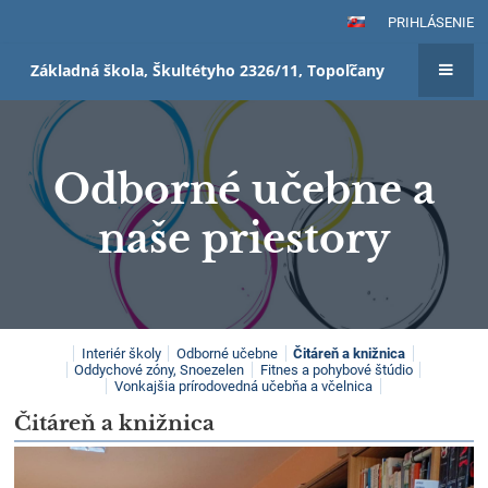
PRIHLÁSENIE
Základná škola, Škultétyho 2326/11, Topoľčany
Odborné učebne a
naše priestory
Odborné
Interiér školy
Odborné učebne
Čitáreň a knižnica
Oddychové zóny, Snoezelen
Fitnes a pohybové štúdio
učebne
Vonkajšia prírodovedná učebňa a včelnica
a
Čitáreň a knižnica
naše
priestory