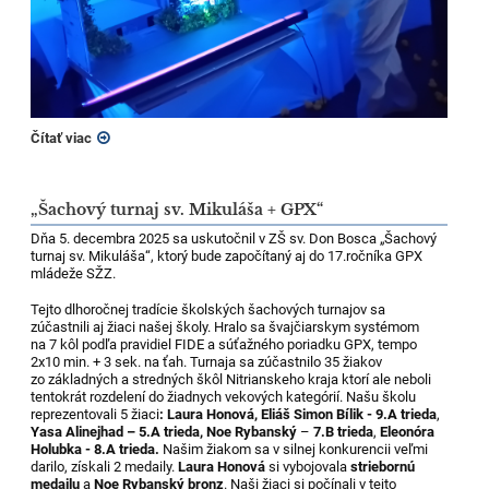
Čítať viac
„Šachový turnaj sv. Mikuláša + GPX“
Dňa 5. decembra 2025 sa uskutočnil v ZŠ sv. Don Bosca „Šachový
turnaj sv. Mikuláša“, ktorý bude započítaný aj do 17.ročníka GPX
mládeže SŽZ.
Tejto dlhoročnej tradície školských šachových turnajov sa
zúčastnili aj žiaci našej školy. Hralo sa švajčiarskym systémom
na 7 kôl podľa pravidiel FIDE a súťažného poriadku GPX, tempo
2x10 min. + 3 sek. na ťah. Turnaja sa zúčastnilo 35 žiakov
zo základných a stredných škôl Nitrianskeho kraja ktorí ale neboli
tentokrát rozdelení do žiadnych vekových kategórií. Našu školu
reprezentovali 5 žiaci
: Laura Honová, Eliáš Simon Bílik - 9.A trieda
,
Yasa Alinejhad – 5.A trieda, Noe Rybanský
–
7.B trieda
,
Eleonóra
Holubka
- 8.A trieda.
Našim žiakom sa v silnej konkurencii veľmi
darilo, získali 2 medaily.
Laura Honová
si vybojovala
striebornú
medailu
a
Noe Rybanský
bronz
. Naši žiaci si počínali v tejto