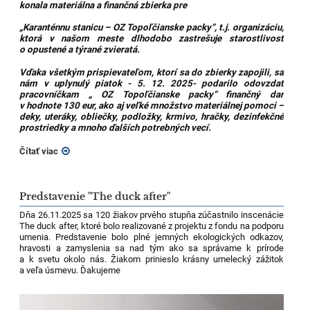
konala materiálna a finančná zbierka pre
„Karanténnu stanicu – OZ Topoľčianske packy“, t.j. organizáciu,
ktorá v našom meste dlhodobo zastrešuje starostlivosť
o opustené a týrané zvieratá.
Vďaka všetkým prispievateľom, ktorí sa do zbierky zapojili, sa
nám v uplynulý piatok - 5. 12. 2025- podarilo odovzdať
pracovníčkam „ OZ Topoľčianske packy“ finančný dar
v hodnote 130 eur, ako aj veľké množstvo materiálnej pomoci –
deky, uteráky, obliečky, podložky, krmivo, hračky, dezinfekčné
prostriedky a mnoho ďalších potrebných vecí.
Čítať viac
Predstavenie "The duck after"
Dňa 26.11.2025 sa 120 žiakov prvého stupňa zúčastnilo inscenácie
The duck after, ktoré bolo realizované z projektu z fondu na podporu
umenia. Predstavenie bolo plné jemných ekologických odkazov,
hravosti a zamyslenia sa nad tým ako sa správame k prírode
a k svetu okolo nás. Žiakom prinieslo krásny umelecký zážitok
a veľa úsmevu. Ďakujeme