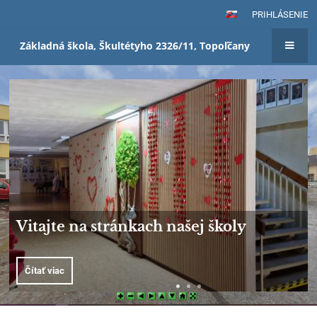
PRIHLÁSENIE
Základná škola, Škultétyho 2326/11, Topoľčany
Domov
Mobilná aplikácia
Vyskúšajte taktiež EduPage mobilnú aplikáciu, ktorá je dostupná
na zariadeniach s operačným systémom Android a IOS. Dostávajte
informácie od školy priamo do Vášho mobilu.
Čítať viac