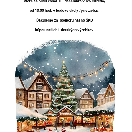
ktoré sa budú kona
ť
10. decembra 2025 /streda/
od 13,00 hod. v budove školy /prístavba/.
Ď
akujeme
za podporu nášho ŠKD
kúpou našich i detských výrobkov.