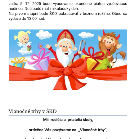
zajtra 5. 12. 2025 bude vyučovanie ukončené piatou vyučovacou
hodinou. Deti budú mať mikulášsky deň.
Na prvom stupni bude ŠKD pokračovať v bežnom režime. Obed sa
vydáva do 13:00 hod.
Vianočné trhy v ŠKD
Milí rodi
č
ia
a priatelia školy,
srde
č
ne Vás pozývame na ,,Viano
č
n
é
trhy
“
,