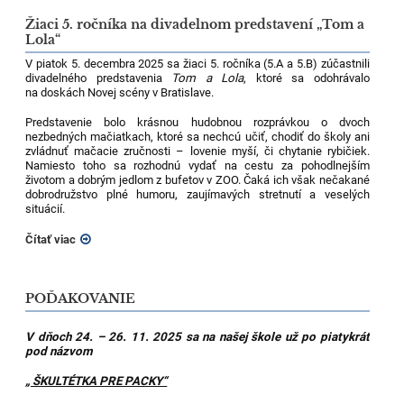
Žiaci 5. ročníka na divadelnom predstavení „Tom a
Lola“
V piatok 5. decembra 2025 sa žiaci 5. ročníka (5.A a 5.B) zúčastnili
divadelného predstavenia
Tom a Lola
, ktoré sa odohrávalo
na doskách Novej scény v Bratislave.
Predstavenie bolo krásnou hudobnou rozprávkou o dvoch
nezbedných mačiatkach, ktoré sa nechcú učiť, chodiť do školy ani
zvládnuť mačacie zručnosti – lovenie myší, či chytanie rybičiek.
Namiesto toho sa rozhodnú vydať na cestu za pohodlnejším
životom a dobrým jedlom z bufetov v ZOO. Čaká ich však nečakané
dobrodružstvo plné humoru, zaujímavých stretnutí a veselých
situácií.
Čítať viac
POĎAKOVANIE
V dňoch 24. – 26. 11. 2025 sa na našej škole už po piatykrát
pod názvom
„ ŠKULTÉTKA PRE PACKY“