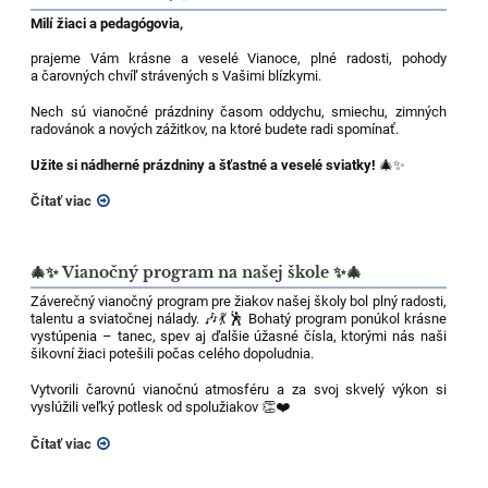
Milí žiaci a pedagógovia,
prajeme Vám krásne a veselé Vianoce, plné radosti, pohody
a čarovných chvíľ strávených s Vašimi blízkymi.
Nech sú vianočné prázdniny časom oddychu, smiechu, zimných
radovánok a nových zážitkov, na ktoré budete radi spomínať.
Užite si nádherné prázdniny a šťastné a veselé sviatky!
🎄✨
Čítať viac
🎄✨ Vianočný program na našej škole ✨🎄
Záverečný vianočný program pre žiakov našej školy bol plný radosti,
talentu a sviatočnej nálady. 🎶💃🕺 Bohatý program ponúkol krásne
vystúpenia – tanec, spev aj ďalšie úžasné čísla, ktorými nás naši
šikovní žiaci potešili počas celého dopoludnia.
Vytvorili čarovnú vianočnú atmosféru a za svoj skvelý výkon si
vyslúžili veľký potlesk od spolužiakov 👏❤️
Čítať viac