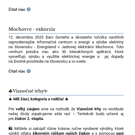
Čítať viac
Mochovce - exkurzia
12. decembra 2025 žiaci ôsmeho a deviateho ročníka navštívili
najmodernejšie informačné centrum o energii a výrobe elektriny
na Slovensku - Energoland v Jadrovej elektrárni Mochovce. Toto
centrum ponúka viac ako 30 interaktívnych aplikácií, ktoré
vysvetľujú výrobu a využitie elektrickej energie a jej dopady
na životné prostredie na Slovensku a vo svete.
Čítať viac
🎄Vianočné trhy✨
🎄
Milí žiaci, kolegovia a rodičia!
🎄
Pre
veľký záujem
sme sa rozhodli, že
Vianočné trhy
vo vestibule
našej školy zopakujeme ešte raz! ✨Tentokrát budú určené aj
pre
žiakov 2. stupňa
.
🛍️ Môžete si zakúpiť rôzne krásne, ručne vyrobené výrobky, ktoré
vznikli vďaka
šikovným rúčkam našich žiakov
a s pomocou
pani