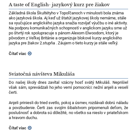
A taste of English- jazykový kurz pre žiakov
Základná škola Škultétyho v Topoľčanoch v minulosti bola známa
ako jazyková škola. Aj keď už štatút jazykovej školy nemáme, stále
sa vyučujúce anglického jazyka snažia rozvíjať výučbu o iné aktivity.
Na podporu komunikačných schopností v anglickom jazyku sme už
po štvrtý rok spolupracuje s pánom Alexom Elwoodom, ktorý je
pôvodom z Veľkej Británie a organizuje blokové kurzy anglického
jazyka pre žiakov 2.stupňa . Záujem o tieto kurzy je stále veľký.
Čítať viac
Sviatočná návšteva Mikuláša
Do našej školy dnes zavítal vzácny hosť svätý Mikuláš. Neprišiel
však sám, sprevádzali ho jeho verní pomocníci: nežní anjeli a veselí
čerti.
Anjeli priniesli do tried svetlo, pokoj a úsmev, rozdávali dobrú náladu
a povzbudenie. Čerti zas svojím šibalstvom pripomenuli deťom, že
poslušnosť a dobrota sú dôležité, no všetko sa nieslo v priateľskom
a hravom duchu.
Čítať viac