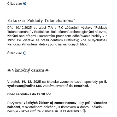
Čítať viac
Exkurzia "Poklady Tutanchamóna"
Dňa 10.12.2025 sa žiaci 7.A a 7.C zúčastnili výstavy "Poklady
Tutanchamóna" v Bratislave. Boli očarení archeologickými nálezmi,
zlatými sarkofágmi i samotným procesom odhaľovania hrobky v r.
1922. Po výstave sa prešli centrom Bratislavy, kde si vychutnali
vianočnú atmosféru i detský punč na vianočných trhoch.
Čítať viac
🎄 Vianočný oznam 🎄
V piatok
19. 12. 2025
sa školské zvonenie ozve naposledy po
5.
vyučovacej hodine
.
ŠKD
zostáva otvorené do
16:00 hod.
Obed sa vydáva do 12.30 hod.
Pozývame
všetkých žiakov aj zamestnancov
, aby prišli
vianočne
naladení
, v sviatočnom oblečení, s úsmevom a dobrou náladou –
nech je v škole cítiť, že Vianoce sú už za dverami ✨🎅