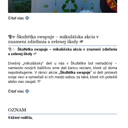
Čítať viac
🎅✨ Škultétka swapuje – mikulášska akcia v
znamení zdieľania a zelenej školy 🌱
🎅✨
Škultétka swapuje – mikulášska akcia v znamení zdieľania
a zelenej školy
🌱
Dnešný „mikulášsky“ deň u nás v Škultétke bol netradičný –
namiesto nových balíčkov sme dali šancu veciam, ktoré už doma
nepotrebujeme. V rámci akcie
„Škultétka swapuje“
si deti priniesli
svoje veci a vymieňali si ich medzi sebou za také, ktoré ich potešili
alebo viac zaujali. 💛
Čítať viac
OZNAM
Vážení rodičia,