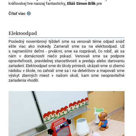
kráľovskej hre naozaj fantasticky
, Eliáš Simon Bílik
pre
Čítať viac
Elektoodpad
Posledný novembrový týždeň sme sa venovali téme odpad snáď
ešte viac ako inokedy. Zamerali sme sa na elektoodpad. Už
s najmenšími deťmi - prvákmi, sme sa rozprávali, čo robiť, ak sa
nám v domácnosti niečo pokazí. Venovali sme sa podpore
opraviteľnosti, pravidelnej starostlivosti a predaju alebo darovaniu
zariadení. Elektoodpad sme do školy priniesli, ukázali sme si zbernú
nádobu v škole, no zahrali sme sa i na detektívov a mapovali sme
výskyt zberných miest v našom okolí, kam sme neopraviteľné
zariadenia vhodili.