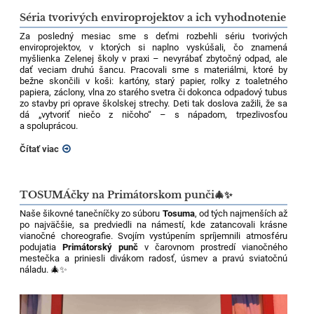
Séria tvorivých enviroprojektov a ich vyhodnotenie
Za posledný mesiac sme s deťmi rozbehli sériu tvorivých
enviroprojektov, v ktorých si naplno vyskúšali, čo znamená
myšlienka Zelenej školy v praxi – nevyrábať zbytočný odpad, ale
dať veciam druhú šancu. Pracovali sme s materiálmi, ktoré by
bežne skončili v koši: kartóny, starý papier, rolky z toaletného
papiera, záclony, vlna zo starého svetra či dokonca odpadový tubus
zo stavby pri oprave školskej strechy. Deti tak doslova zažili, že sa
dá „vytvoriť niečo z ničoho“ – s nápadom, trpezlivosťou
a spoluprácou.
Čítať viac
TOSUMÁčky na Primátorskom punči🎄✨
Naše šikovné tanečníčky zo súboru
Tosuma
, od tých najmenších až
po najväčšie, sa predviedli na námestí, kde zatancovali krásne
vianočné choreografie. Svojím vystúpením spríjemnili atmosféru
podujatia
Primátorský punč
v čarovnom prostredí vianočného
mestečka a priniesli divákom radosť, úsmev a pravú sviatočnú
náladu. 🎄✨