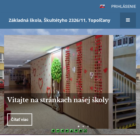
PRIHLÁSENIE
Základná škola, Škultétyho 2326/11, Topoľčany
Domov
Mobilná aplikácia
Vyskúšajte taktiež EduPage mobilnú aplikáciu, ktorá je dostupná
na zariadeniach s operačným systémom Android a IOS. Dostávajte
informácie od školy priamo do Vášho mobilu.
Čítať viac