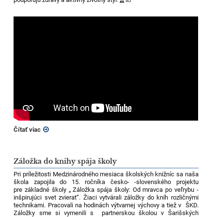
Čítať viac
Záložka do knihy spája školy
Pri príležitosti Medzinárodného mesiaca školských knižníc sa naša
škola zapojila do 15. ročníka česko- -slovenského projektu
pre základné školy „ Záložka spája školy: Od mravca po veľrybu -
inšpirujúci svet zvierat“. Žiaci vytvárali záložky do kníh rozličnými
technikami. Pracovali na hodinách výtvarnej výchovy a tiež v ŠKD.
Záložky sme si vymenili s partnerskou školou v Šarišských