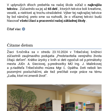
V uplynulých dňoch prebehla na našej škole súťaž o
najkrajšiu
tekvicu
. Zúčastnilo sa jej až
65 detí
, ktorých tekvice boli kreatívne,
veselé, a niektoré aj trochu strašidelné. Výber tej najkrajšej tekvice
by bol náročný, preto sme sa rozhodli, že o víťaznej tekvici budú
hlasovať
všetci žiaci a pracovníci našej základnej školy
.
Čítať viac
Čítame deťom
Žiaci 5.ročníka sa v stredu 23.10.2024 v Tribečskej knižnici
zúčastnili zaujímavého podujatia „Predstavitelia verejného života
čítajú deťom“. Krátke úryvky z kníh si deti vypočuli od p.primátorky
mesta JUDr. A. Gieciovej, p.prednostky MÚ Ing. J. Malinkovej
a p.riaditeľa Tribečského múzea Mgr. Ľ. Opátha. Deti neboli len
pozornými poslucháčmi, ale tiež prečítali svoje práce na tému
„Ľudia, ktorí mi zmenili život“.