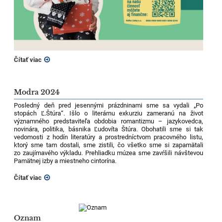
Čítať viac
Modra 2024
Posledný deň pred jesennými prázdninami sme sa vydali „Po
stopách Ľ.Štúra“. Išlo o literárnu exkurziu zameranú na život
významného predstaviteľa obdobia romantizmu – jazykovedca,
novinára, politika, básnika Ľudovíta Štúra. Obohatili sme si tak
vedomosti z hodín literatúry a prostredníctvom pracovného listu,
ktorý sme tam dostali, sme zistili, čo všetko sme si zapamätali
zo zaujímavého výkladu. Prehliadku múzea sme zavŕšili návštevou
Pamätnej izby a miestneho cintorína.
Čítať viac
Oznam