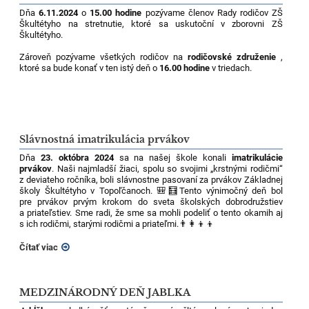
Dňa
6.11.2024
o
15.00 hodine
pozývame členov Rady rodičov ZŠ
Škultétyho na stretnutie, ktoré sa uskutoční v zborovni ZŠ
Škultétyho.
Zároveň pozývame všetkých rodičov na
rodičovské združenie
,
ktoré sa bude konať v ten istý deň o
16.00 hodine
v triedach.
Slávnostná imatrikulácia prvákov
Dňa
23. októbra 2024
sa na našej škole konali
imatrikulácie
prvákov
. Naši najmladší žiaci, spolu so svojimi „krstnými rodičmi“
z deviateho ročníka, boli slávnostne pasovaní za prvákov Základnej
školy Škultétyho v Topoľčanoch.
🎒🧮
Tento výnimočný deň bol
pre prvákov prvým krokom do sveta školských dobrodružstiev
a priateľstiev. Sme radi, že sme sa mohli podeliť o tento okamih aj
s ich rodičmi, starými rodičmi a priateľmi.
👨‍👩‍👦‍👦
Čítať viac
MEDZINÁRODNÝ DEŇ JABLKA