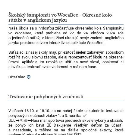
Školský šampionát vo WocaBee - Okresné kolo
súťaže v anglickom jazyku
Naša škola sa s hrdosťou zúčastňuje okresného kola Šampionátu
vo WocaBee, ktoré prebieha od 22. do 24. októbra 2024. Ide
o jedinečnú súťaž, v ktorej žiaci ukazujú svoje znalosti anglického
jazyka prostredníctvom interaktívnej aplikácie WocaBee.
Súťažiaci z našej školy majú príležitosť nielen zábavným spôsobom
rozšíriť svoju slovnú zásobu, ale aj reprezentovať školu na okresnej
úrovni. Aplikácia im umožňuje učiť sa nové slová, opakovať si
slovíčka a testovať svoje vedomosti v reálnom čase.
Čítať viac
Testovanie pohybových zručností
V dňoch 16.10. a 18.10. sa na našej škole uskutočnilo testovanie
pohybových zručností žiakov 1. a 3. ročníka. ✅
🏃🏽‍♀️‍➡️🏃🏼‍➡️Naši malí športovci predviedli skvelé výkony a ukázali,
že pohyb ich baví! 👍🏻Ďakujeme všetkým deťom za účasť
a nasadenie, a tešíme sa na ďalšie spoločné aktivity, ktoré
podporujú zdravý a aktívny životný štýl.🏆☑️