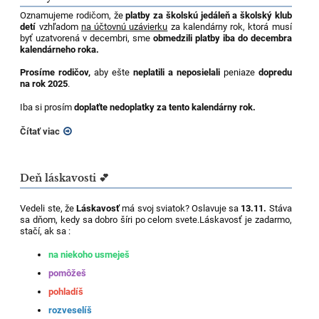
Oznamujeme rodičom, že
platby za školskú jedáleň a školský klub
detí
vzhľadom
na účtovnú uzávierku
za kalendárny rok, ktorá musí
byť uzatvorená v decembri, sme
obmedzili platby iba do decembra
kalendárneho roka.
Prosíme rodičov,
aby ešte
neplatili a neposielali
peniaze
dopredu
na rok 2025
.
Iba si prosím
doplaťte nedoplatky za tento kalendárny rok.
Čítať viac
Deň láskavosti 💕
Vedeli ste, že
Láskavosť
má svoj sviatok? Oslavuje sa
13.11.
Stáva
sa dňom, kedy sa dobro šíri po celom svete.Láskavosť je zadarmo,
stačí, ak sa :
na niekoho usmeješ
pomôžeš
pohladíš
rozveselíš