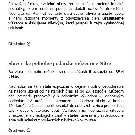
šikovných žiakov, svetelnú show, hru na sitár a tradičné indické
pochúťky, ktoré celému podujatiu dodali čarovnú atmosféru.
Nechajte sa vtiahnuť do tejto slávnostnej chvíle a zažite spolu
s nami radostné momenty z odovzdávania cien.
Gratulujeme
víťazom a ďakujeme všetkým, ktorí prispeli k tejto výnimočnej
udalosti!
Čítať viac
Slovenské poľnohospodárske múzeum v Nitre
So žiakmi ôsmeho ročníka sme sa zúčastnili exkurzie do SPM
v Nitre.
Nachádza sa tam stála expozícia k dejinám poľnohospodárstva
na našom území od najstarších čias až po 20. storočie. Múzeom
nás previedli pracovníčky s odborným výkladom k jednotlivým
obdobiam. V areáli sa nachádza aj budova školy z konca
19.storočia a žiaci si mohli posadať do dobových lavíc a preniesť sa
tak v čase o storočie späť. Vzhľadom na nepriaznivú situáciu
v múzeu je archeologická časť v štádiu rušenia a pravdepodobne
sme boli jednými z posledných návštevníkov múzea.
Čítať viac