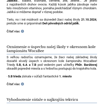
Jabĺčko
... sladké, šťavnaté, červené, žlté, zelené... Je jedno
z najzdravších druhov ovocia. Každý kúsok jablka zásobuje naše
telo množstvom vitamínov, pomáha predchádzať rôznym chorobám.
Jablká si môžeme dopriať v rôznej podobe.
Tieto, no i iné múdrosti sa dozvedeli žiaci našej školy
21.10.2024
,
pretože sme si pripomínali
Deň pôvodných odrôd jabĺk.
Čítať viac
Oznámenie o úspechu našej školy v okresnom kole
šampionátu WocaBee
S veľkou radosťou oznamujeme, že žiaci našej základnej školy
dosiahli skvelý úspech v okresnom kole šampionátu WocaBee!
Triedy
5.B, 6.A a 7.B
pod vedením pani učiteľky
PhDr. Barátovej
obsadili popredné miesta a s hrdosťou postupujú do krajského kola.
·
5.B trieda
získala v súťaži fantastické
1. miesto
Čítať viac
Vyhodnotenie súťaže o najkrajšiu tekvicu