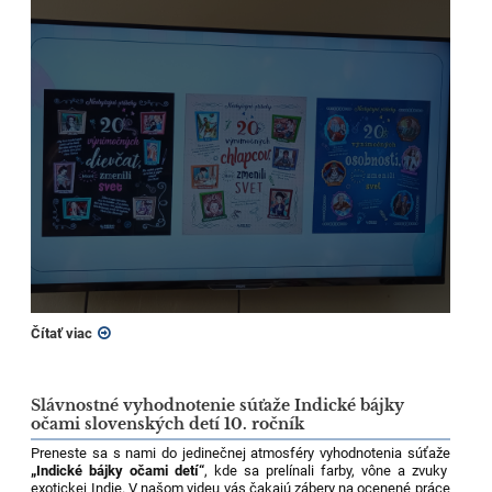
Čítať viac
Slávnostné vyhodnotenie súťaže Indické bájky
očami slovenských detí 10. ročník
Preneste sa s nami do jedinečnej atmosféry vyhodnotenia súťaže
„Indické bájky očami detí“
, kde sa prelínali farby, vône a zvuky
exotickej Indie. V našom videu vás čakajú zábery na ocenené práce