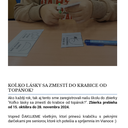
KOĽKO LÁSKY SA ZMESTÍ DO KRABICE OD
TOPÁNOK?
Ako každý rok, tak aj tento sme zaregistrovali našu školu do zbierky
"Koľko lásky sa zmestí do krabice od topánok?".
Zbierka prebieha
od 15. októbra do 28. novembra 2024.
Vopred ĎAKUJEME všetkým, ktorí prinesú krabičku s peknými
darčekami pre seniorov, ktoré ich potešia a spríjemnia im Vianoce :)