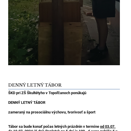
DENNÝ LETNÝ TÁBOR
ŠKD pri ZŠ Škultétyho v Topoľčanoch pon
ú
kajú
DENNÝ LETNÝ TÁBOR
zameraný na prosociálnu výchovu, tvorivosť a šport
Tábor sa bude konať počas letných prázdnin v termíne
od 03.07.