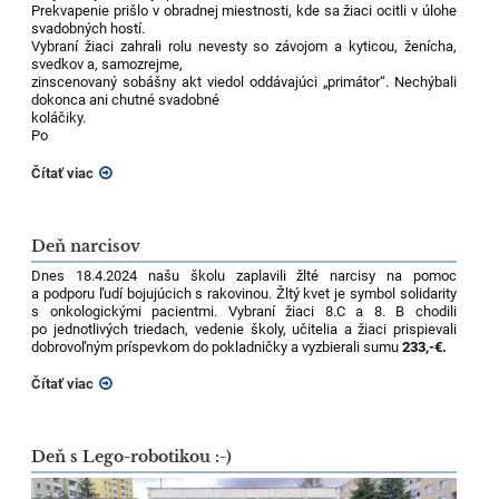
Prekvapenie prišlo v obradnej miestnosti, kde sa žiaci ocitli v úlohe
svadobných hostí.
Vybraní žiaci zahrali rolu nevesty so závojom a kyticou, ženícha,
svedkov a, samozrejme,
zinscenovaný sobášny akt viedol oddávajúci „primátor“. Nechýbali
dokonca ani chutné svadobné
koláčiky.
Po
Čítať viac
Deň narcisov
Dnes 18.4.2024 našu školu zaplavili žlté narcisy na pomoc
a podporu ľudí bojujúcich s rakovinou.
Žltý kvet je symbol solidarity
s onkologickými pacientmi.
Vybraní žiaci 8.C a 8. B chodili
po jednotlivých triedach, vedenie školy, učitelia a žiaci prispievali
dobrovoľným príspevkom do pokladničky a vyzbierali sumu
233,-€.
Čítať viac
Deň s Lego-robotikou :-)