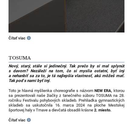
Čítať viac
TOSUMA
Nový, starý, stále si jedinečný. Tak prečo by si mal splynúť
s davom? Nezáleží na tom, čo si myslia ostatní, byť iný
a nehanbiť sa za to, je tá najlepšia vlastnosť, akú môžeš mať.
Tak poď s nami byť iný.
Toto je hlavná myšlienka choreografie s názvom
NEW ERA,
ktorou
sa prezentovali naše žiačky z tanečného súboru TOSUMA na 28.
ročníku Festivalu pohybových skladieb. Prehliadka gymnastických
skladieb sa uskutočnila 16. marca 2024 na ploche Mestskej
športovej haly v Trnave a dievčatá obsadili krásne
2. miesto.
Čítať viac