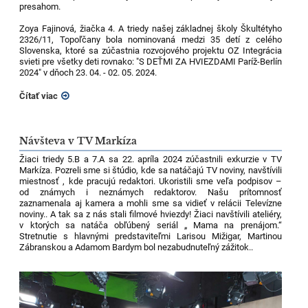
presahom.
Zoya Fajinová, žiačka 4. A triedy našej základnej školy Škultétyho
2326/11, Topoľčany bola nominovaná medzi 35 detí z celého
Slovenska, ktoré sa zúčastnia rozvojového projektu OZ Integrácia
svieti pre všetky deti rovnako: "S DEŤMI ZA HVIEZDAMI Paríž-Berlín
2024" v dňoch 23. 04. - 02. 05. 2024.
Čítať viac
Návšteva v TV Markíza
Žiaci triedy 5.B a 7.A sa 22. apríla 2024 zúčastnili exkurzie v TV
Markíza. Pozreli sme si štúdio, kde sa natáčajú TV noviny, navštívili
miestnosť , kde pracujú redaktori. Ukoristili sme veľa podpisov –
od známych i neznámych redaktorov. Našu prítomnosť
zaznamenala aj kamera a mohli sme sa vidieť v relácii Televízne
noviny.. A tak sa z nás stali filmové hviezdy! Žiaci navštívili ateliéry,
v ktorých sa natáča obľúbený seriál „ Mama na prenájom.“
Stretnutie s hlavnými predstaviteľmi Larisou Mižigar, Martinou
Zábranskou a Adamom Bardym bol nezabudnuteľný zážitok..