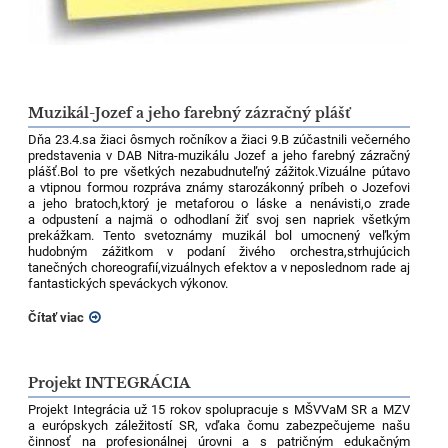
Muzikál-Jozef a jeho farebný zázračný plášť
Dňa 23.4.sa žiaci ôsmych ročníkov a žiaci 9.B zúčastnili večerného
predstavenia v DAB Nitra-muzikálu Jozef a jeho farebný zázračný
plášť.Bol to pre všetkých nezabudnuteľný zážitok.Vizuálne pútavo
a vtipnou formou rozpráva známy starozákonný príbeh o Jozefovi
a jeho bratoch,ktorý je metaforou o láske a nenávisti,o zrade
a odpustení a najmä o odhodlaní žiť svoj sen napriek všetkým
prekážkam. Tento svetoznámy muzikál bol umocnený veľkým
hudobným zážitkom v podaní živého orchestra,strhujúcich
tanečných choreografií,vizuálnych efektov a v neposlednom rade aj
fantastických speváckych výkonov.
Čítať viac
Projekt INTEGRÁCIA
Projekt Integrácia už 15 rokov spolupracuje s MŠVVaM SR a MZV
a európskych záležitostí SR, vďaka čomu zabezpečujeme našu
činnosť na profesionálnej úrovni a s patričným edukačným