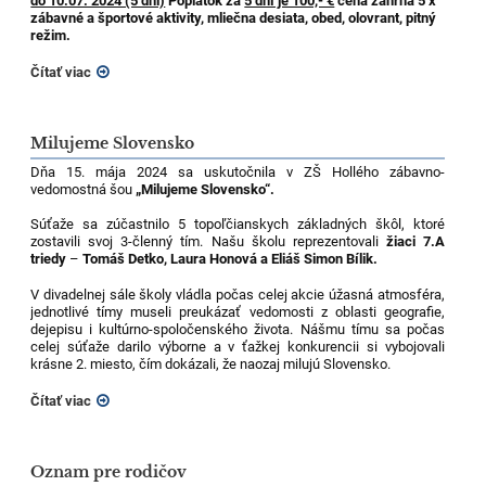
do 10.07. 2024 (5 dni)
Poplatok za
5 dní je 100,- €
cena zahŕňa 5 x
zábavné a športové aktivity, mliečna desiata, obed, olovrant, pitný
režim.
Čítať viac
Milujeme Slovensko
Dňa 15. mája 2024 sa uskutočnila v ZŠ Hollého zábavno-
vedomostná šou
„Milujeme Slovensko“.
Súťaže sa zúčastnilo 5 topoľčianskych základných škôl, ktoré
zostavili svoj 3-členný tím. Našu školu reprezentovali
žiaci 7.A
triedy
–
Tomáš Detko, Laura Honová a Eliáš Simon Bílik.
V divadelnej sále školy vládla počas celej akcie úžasná atmosféra,
jednotlivé tímy museli preukázať vedomosti z oblasti geografie,
dejepisu i kultúrno-spoločenského života. Nášmu tímu sa počas
celej súťaže darilo výborne a v ťažkej konkurencii si vybojovali
krásne 2. miesto, čím dokázali, že naozaj milujú Slovensko.
Čítať viac
Oznam pre rodičov