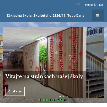
PRIHLÁSENIE
Základná škola, Škultétyho 2326/11, Topoľčany
Domov
Mobilná aplikácia
Vyskúšajte taktiež EduPage mobilnú aplikáciu, ktorá je dostupná
na zariadeniach s operačným systémom Android a IOS. Dostávajte
informácie od školy priamo do Vášho mobilu.
Čítať viac