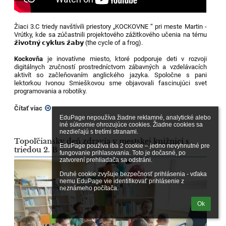
Žiaci 3.C triedy navštívili priestory „KOCKOVNE “ pri meste Martin -
Vrútky, kde sa zúčastnili projektového zážitkového učenia na tému
𝘇̌𝗶𝘃𝗼𝘁𝗻𝘆́ 𝗰𝘆𝗸𝗹𝘂𝘀 𝘇̌𝗮𝗯𝘆 (the cycle of a frog).
Kockovňa
je inovatívne miesto, ktoré podporuje deti v rozvoji
digitálnych zručností prostredníctvom zábavných a vzdelávacích
aktivít so začleňovaním anglického jazyka. Spoločne s pani
lektorkou Ivonou Smieškovou sme objavovali fascinujúci svet
programovania a robotiky.
Čítať viac
EduPage nepoužíva žiadne reklamné, analytické alebo 
iné súkromie ohrozujúce cookies. Žiadne cookies sa 
nezdieľajú s tretími stranami.

Topoľčiansky deň zdravia v mestskej knižnici s
EduPage používa iba 2 cookie – jedno nevyhnutné pre 
triedou 2. B
fungovanie prihlasovania. Toto je dočasné, po 
zatvorení prehliadača sa odstráni.

Druhé cookie zvyšuje bezpečnosť prihlásenia - vďaka 
nemu EduPage vie identifikovať prihlásenie z 
neznámeho počítača.
Ok