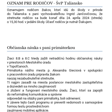
OZNAM PRE RODIČOV - ŠvP Taliansko
Oznamujem rodičom žiakov, ktorí idú do školy v prírode
do Talianska s pani vychovávateľkou Ingrid Jančovičovou, že
stretnutie rodičov sa bude konať dňa 24. apríla 2024 (streda)
o 15,30 hod. v jedálni školy. Účasť rodičov je nutná! Ďakujem.
Občianska náuka s pani primátorkou
Žiaci 8.B a 8.C triedy zažili netradičnú hodinu občianskej náuky
v priestoroch Mestského úradu
v Topoľčanoch.
Primátorka nášho mesta p. Alexandra Gieciová v spolupráci
s pracovníkmi úradu pripravila žiakom
naozaj nezabudnuteľné stretnutie.
Tí najprv zasadli na miesta poslancov mestského zastupiteľstva
a dozvedeli sa mnoho zaujímavostí
o zložení a fungovaní mestského úradu. Žiaci, ktorí sa zapojili
do neformálnej komunikácie a správne
odpovedali na otázky pani primátorky, boli odmenení.
V závere tejto časti programu si preverili vedomosti o samospráve
formou testu prostredníctvom
zaujímavej mobilnej aplikácie.