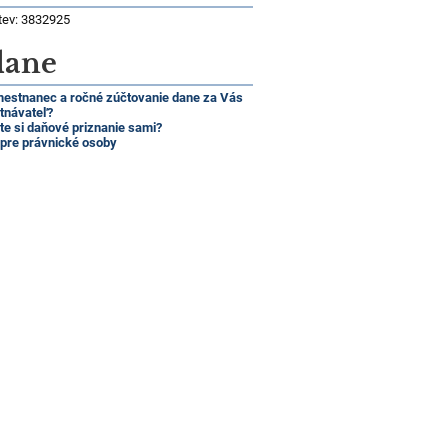
tev: 3832925
dane
mestnanec a ročné zúčtovanie dane za Vás
tnávateľ?
e si daňové priznanie sami?
 pre právnické osoby