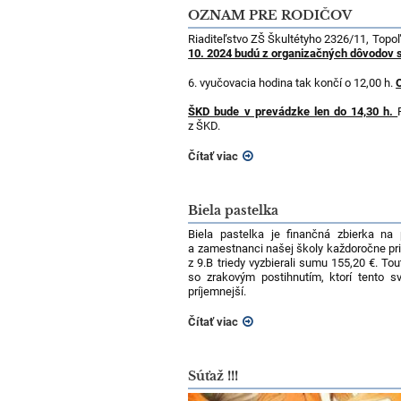
OZNAM PRE RODIČOV
Riaditeľstvo ZŠ Škultétyho 2326/11, Top
10. 2024 budú z organizačných dôvodov s
6. vyučovacia hodina tak končí o 12,00 h.
ŠKD bude v prevádzke len do 14,30 h.
z ŠKD.
Čítať viac
Biela pastelka
Biela pastelka je finančná zbierka n
a zamestnanci našej školy každoročne pris
z 9.B triedy vyzbierali sumu 155,20 €. To
so zrakovým postihnutím, ktorí tento 
príjemnejší.
Čítať viac
Súťaž !!!