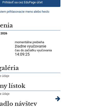
Prihlásiť sa cez EduPage účet
iem prihlasovacie meno alebo heslo
enia
. 2026
momentálne prebieha
žiadne vyučovanie
čas do začiatku vyučovania
14:09:24
galéria
ne údaje
ny lístok
ne údaje
adlo návštev