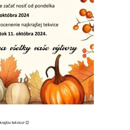
rajšiu tekvicu! 😊