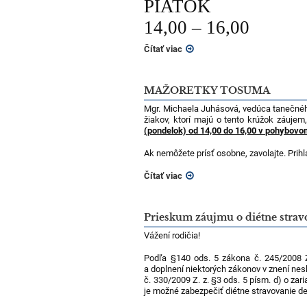
PIATOK
14,00 – 16,00
Čítať viac
MAŽORETKY TOSUMA
Mgr. Michaela Juhásová, vedúca taneč
žiakov, ktorí majú o tento krúžok záujem
(pondelok)
od 14,00 do 16,00 v pohybovom
Ak nemôžete prísť osobne, zavolajte. Prih
Čítať viac
Prieskum záujmu o diétne stra
Vážení rodičia!
Podľa §140 ods. 5 zákona č. 245/2008 Z
a doplnení niektorých zákonov v znení ne
č. 330/2009 Z. z. §3 ods. 5 písm. d) o zar
je možné zabezpečiť diétne stravovanie det