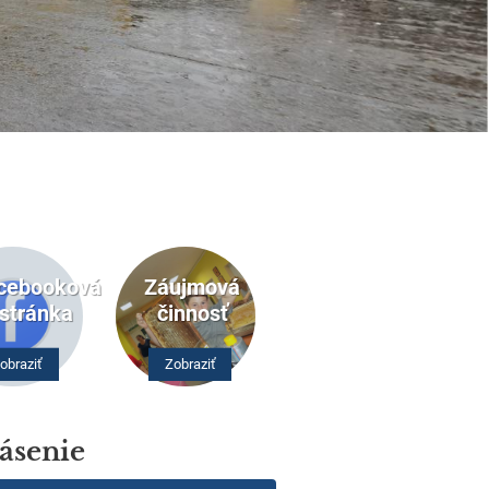
cebooková
Záujmová
stránka
činnosť
obraziť
Zobraziť
ásenie