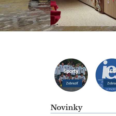
Športy
IES
Zobraziť
Zobra
Novinky