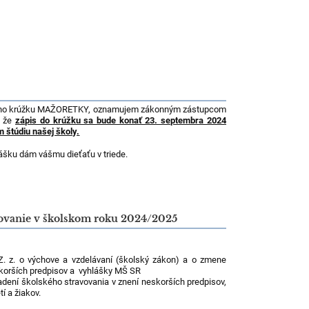
ného krúžku MAŽORETKY, oznamujem zákonným zástupcom
, že
zápis do krúžku sa bude konať 23. septembra 2024
 štúdiu našej školy.
lášku dám vášmu dieťaťu v triede.
vovanie v školskom roku 2024/2025
. z. o výchove a vzdelávaní (školský zákon) a o zmene
skorších predpisov a vyhlášky MŠ SR
iadení školského stravovania v znení neskorších predpisov,
í a žiakov.