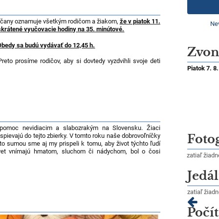
oľčany oznamuje všetkým rodičom a žiakom,
že v piatok 11.
Nev
krátené vyučovacie hodiny na 35. minútové.
Obedy sa budú vydávať do 12,45 h.
Zvon
Preto prosíme rodičov, aby si dovtedy vyzdvihli svoje deti
Piatok 7. 8
a pomoc nevidiacim a slabozrakým na Slovensku. Žiaci
pievajú do tejto zbierky. V tomto roku naše dobrovoľníčky
Foto
uto sumou sme aj my prispeli k tomu, aby život týchto ľudí
svet vnímajú hmatom, sluchom či nádychom, bol o čosi
zatiaľ žiad
Jedál
zatiaľ žiad
Počít