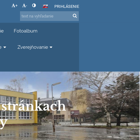
+
-
PRIHLÁSENIE
ie
Fotoalbum
e
Zverejňovanie
a stránkach
ly