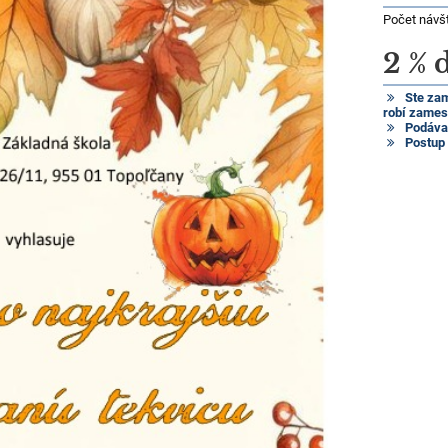
Počet návš
2 % 
Ste za
robí zames
Podávat
Postup