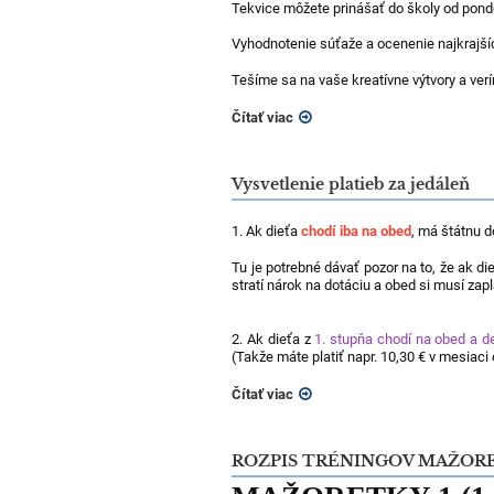
Tekvice môžete prinášať do školy od
ponde
Vyhodnotenie súťaže a ocenenie najkrajšíc
Tešíme sa na vaše kreatívne výtvory a ver
Čítať viac
Vysvetlenie platieb za jedáleň
1. Ak dieťa
chodí iba na obed
, má štátnu do
Tu je potrebné dávať pozor na to, že ak di
stratí nárok na dotáciu a obed si musí zapl
2. Ak dieťa z
1. stupňa chodí na obed a d
(Takže máte platiť napr. 10,30 € v mesiaci 
Čítať viac
ROZPIS TRÉNINGOV MAŽORETK