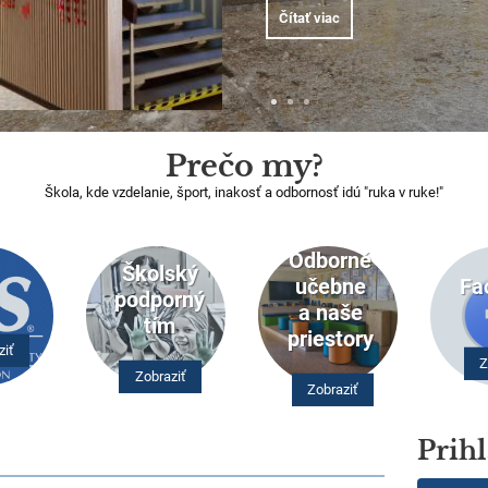
Čítať viac
Prečo my?
Škola, kde vzdelanie, šport, inakosť a odbornosť idú "ruka v ruke!"
Odborné
Školský
učebne
Fa
podporný
a naše
tím
priestory
ziť
Z
Zobraziť
Zobraziť
Prihl