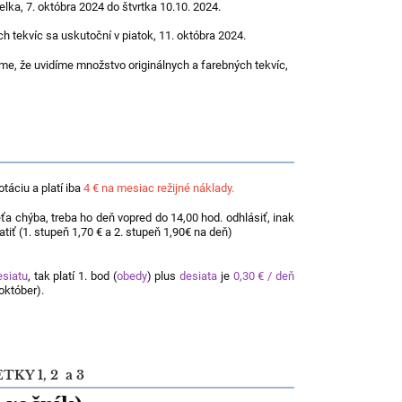
lka, 7. októbra 2024 do štvrtka 10.10. 2024.
h tekvíc sa uskutoční v piatok, 11. októbra 2024.
íme, že uvidíme množstvo originálnych a farebných tekvíc,
táciu a platí iba
4 € na mesiac režijné náklady.
eťa chýba, treba ho deň vopred do 14,00 hod. odhlásiť, inak
atiť (1. stupeň 1,70 € a 2. stupeň 1,90€ na deň)
esiatu
, tak platí 1. bod (
obedy
) plus
desiata
je
0,30 € / deň
október).
Y 1, 2 a 3