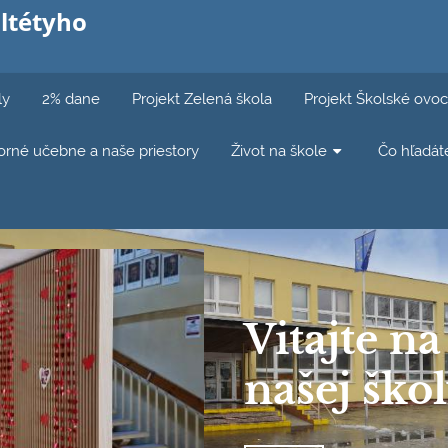
ltétyho
ly
2% dane
Projekt Zelená škola
Projekt Školské ovoc
rné učebne a naše priestory
Život na škole
Čo hľadát
Vitajte n
našej ško