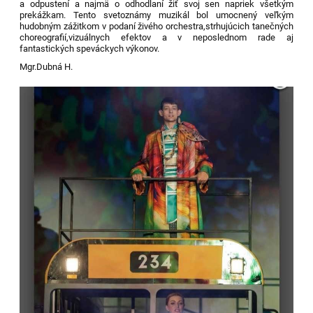
a odpustení a najmä o odhodlaní žiť svoj sen napriek všetkým
prekážkam. Tento svetoznámy muzikál bol umocnený veľkým
hudobným zážitkom v podaní živého orchestra,strhujúcich tanečných
choreografií,vizuálnych efektov a v neposlednom rade aj
fantastických speváckych výkonov.
Mgr.Dubná H.