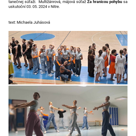
tanečnej súťaži. Multižánrová, májová súťaž
Za hranicou pohybu
sa
uskutoční 03. 05. 2024 v Nitre.
text: Michaela Juhásová