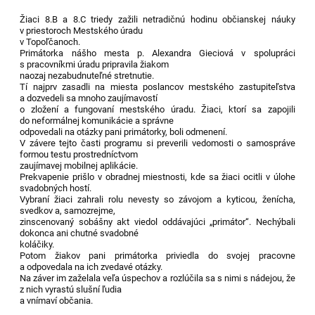
Žiaci 8.B a 8.C triedy zažili netradičnú hodinu občianskej náuky
v priestoroch Mestského úradu
v Topoľčanoch.
Primátorka nášho mesta p. Alexandra Gieciová v spolupráci
s pracovníkmi úradu pripravila žiakom
naozaj nezabudnuteľné stretnutie.
Tí najprv zasadli na miesta poslancov mestského zastupiteľstva
a dozvedeli sa mnoho zaujímavostí
o zložení a fungovaní mestského úradu. Žiaci, ktorí sa zapojili
do neformálnej komunikácie a správne
odpovedali na otázky pani primátorky, boli odmenení.
V závere tejto časti programu si preverili vedomosti o samospráve
formou testu prostredníctvom
zaujímavej mobilnej aplikácie.
Prekvapenie prišlo v obradnej miestnosti, kde sa žiaci ocitli v úlohe
svadobných hostí.
Vybraní žiaci zahrali rolu nevesty so závojom a kyticou, ženícha,
svedkov a, samozrejme,
zinscenovaný sobášny akt viedol oddávajúci „primátor“. Nechýbali
dokonca ani chutné svadobné
koláčiky.
Potom žiakov pani primátorka priviedla do svojej pracovne
a odpovedala na ich zvedavé otázky.
Na záver im zaželala veľa úspechov a rozlúčila sa s nimi s nádejou, že
z nich vyrastú slušní ľudia
a vnímaví občania.