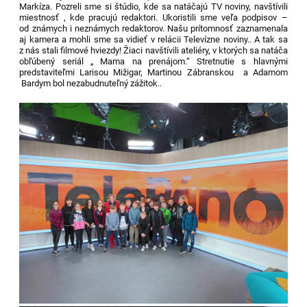
Markíza. Pozreli sme si štúdio, kde sa natáčajú TV noviny, navštívili
miestnosť , kde pracujú redaktori. Ukoristili sme veľa podpisov –
od známych i neznámych redaktorov. Našu prítomnosť zaznamenala
aj kamera a mohli sme sa vidieť v relácii Televízne noviny.. A tak sa
z nás stali filmové hviezdy! Žiaci navštívili ateliéry, v ktorých sa natáča
obľúbený seriál „ Mama na prenájom.“ Stretnutie s hlavnými
predstaviteľmi Larisou Mižigar, Martinou Zábranskou a Adamom
Bardym bol nezabudnuteľný zážitok..