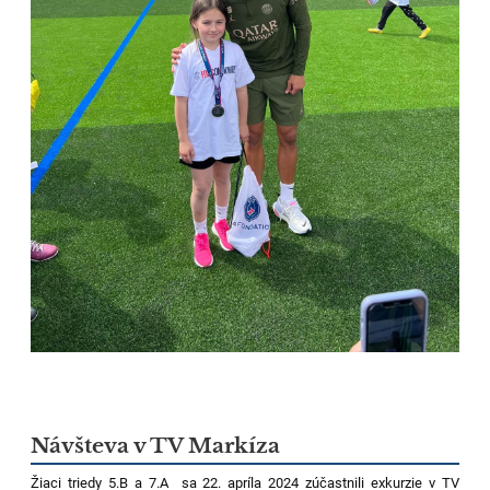
Návšteva v TV Markíza
Žiaci triedy 5.B a 7.A sa 22. apríla 2024 zúčastnili exkurzie v TV