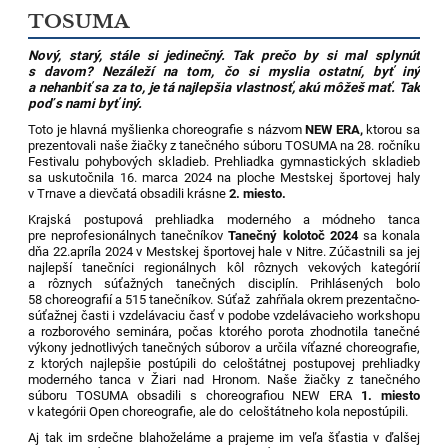
TOSUMA
Nový, starý, stále si jedinečný. Tak prečo by si mal splynúť
s davom? Nezáleží na tom, čo si myslia ostatní, byť iný
a nehanbiť sa za to, je tá najlepšia vlastnosť, akú môžeš mať. Tak
poď s nami byť iný.
Toto je hlavná myšlienka choreografie s názvom
NEW ERA,
ktorou sa
prezentovali naše žiačky z tanečného súboru TOSUMA na 28. ročníku
Festivalu pohybových skladieb. Prehliadka gymnastických skladieb
sa uskutočnila 16. marca 2024 na ploche Mestskej športovej haly
v Trnave a dievčatá obsadili krásne
2. miesto.
Krajská postupová prehliadka moderného a módneho tanca
pre neprofesionálnych tanečníkov
Tanečný kolotoč 2024
sa konala
dňa 22.apríla 2024 v Mestskej športovej hale v Nitre. Zúčastnili sa jej
najlepší tanečníci regionálnych kôl rôznych vekových kategórií
a rôznych súťažných tanečných disciplín. Prihlásených bolo
58 choreografií a 515 tanečníkov. Súťaž zahŕňala okrem prezentačno-
súťažnej časti i vzdelávaciu časť v podobe vzdelávacieho workshopu
a rozborového seminára, počas ktorého porota zhodnotila tanečné
výkony jednotlivých tanečných súborov a určila víťazné choreografie,
z ktorých najlepšie postúpili do celoštátnej postupovej prehliadky
moderného tanca v Žiari nad Hronom. Naše žiačky z tanečného
súboru TOSUMA obsadili s choreografiou NEW ERA
1. miesto
v kategórii Open choreografie, ale do celoštátneho kola nepostúpili.
Aj tak im srdečne blahoželáme a prajeme im veľa šťastia v ďalšej