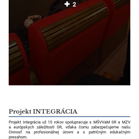
2
Projekt INTEGRÁCIA
Projekt Integrácia už 15 rokov spolupracuje s MŠVVaM SR a MZV
a európskych záležitostí SR, vďaka čomu zabezpečujeme našu
činnosť na profesionálnej úrovni a s patričným edukačným
presahom.