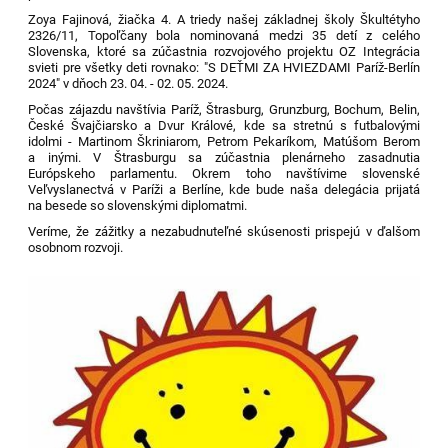
Zoya Fajinová, žiačka 4. A triedy našej základnej školy Škultétyho
2326/11, Topoľčany bola nominovaná medzi 35 detí z celého
Slovenska, ktoré sa zúčastnia rozvojového projektu OZ Integrácia
svieti pre všetky deti rovnako: "S DEŤMI ZA HVIEZDAMI Paríž-Berlín
2024" v dňoch 23. 04. - 02. 05. 2024.
Počas zájazdu navštívia Paríž, Štrasburg, Grunzburg, Bochum, Belin,
České Švajčiarsko a Dvur Králové, kde sa stretnú s futbalovými
idolmi - Martinom Škriniarom, Petrom Pekaríkom, Matúšom Berom
a inými. V Štrasburgu sa zúčastnia plenárneho zasadnutia
Európskeho parlamentu. Okrem toho navštívime slovenské
Veľvyslanectvá v Paríži a Berlíne, kde bude naša delegácia prijatá
na besede so slovenskými diplomatmi.
Veríme, že zážitky a nezabudnuteľné skúsenosti prispejú v ďalšom
osobnom rozvoji.