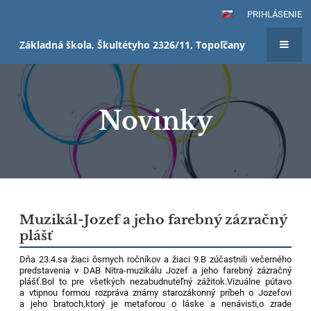
PRIHLÁSENIE
Základná škola, Škultétyho 2326/11, Topoľčany
Novinky
Novinky
Muzikál-Jozef a jeho farebný zázračný
plášť
Dňa 23.4.sa žiaci ôsmych ročníkov a žiaci 9.B zúčastnili večerného
predstavenia v DAB Nitra-muzikálu Jozef a jeho farebný zázračný
plášť.Bol to pre všetkých nezabudnuteľný zážitok.Vizuálne pútavo
a vtipnou formou rozpráva známy starozákonný príbeh o Jozefovi
a jeho bratoch,ktorý je metaforou o láske a nenávisti,o zrade