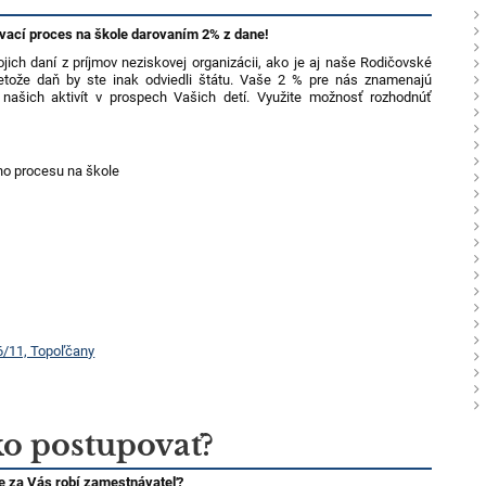
vací proces na škole darovaním 2% z dane!
ch daní z príjmov neziskovej organizácii, ako je aj naše Rodičovské
pretože daň by ste inak odviedli štátu. Vaše 2 % pre nás znamenajú
í našich aktivít v prospech Vašich detí. Využite možnosť rozhodnúť
ho procesu na škole
6/11, Topoľčany
o postupovať?
e za Vás robí zamestnávateľ?