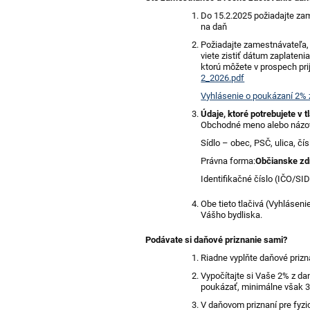
Do 15.2.2025 požiadajte za
na daň
Požiadajte zamestnávateľa,
viete zistiť dátum zaplaten
ktorú môžete v prospech pri
2_2026.pdf
Vyhlásenie o poukázaní 2% 
Údaje, ktoré potrebujete v t
Obchodné meno alebo názo
Sídlo – obec, PSČ, ulica, čís
Právna forma:
Občianske zd
Identifikačné číslo (IČO/SID
Obe tieto tlačivá (Vyhláseni
Vášho bydliska.
Podávate si daňové priznanie sami?
Riadne vyplňte daňové prizn
Vypočítajte si Vaše 2% z da
poukázať, minimálne však 3
V daňovom priznaní pre fyz