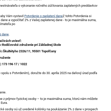
mestnávateľa o vykonanie ročného zúčtovania zaplatených preddavkov
 aby Vám vystavil
Potvrdenie o zaplatení dane
Z tohto Potvrdenia si
ia dane a vypočítať 2% z Vašej zaplatenej dane - to je maximálna suma,
jímateľa po
z dane
.
lačivách uviesť:
v:
Rodičovské združenie pri Základnej škole
lo:
Škultétyho 2326/11, 95501 Topoľčany
ruženie
):
173 196 17 / 1022
e spolu s Potvrdením), doručte do 30. apríla 2025 na daňový úrad podľa
anie.
ne z príjmov fyzickej osoby – to je maximálna suma, ktorú nám môžete
 Eura.
ické osoby sú už uvedené kolónky na poukázanie 2% z dane v prospech