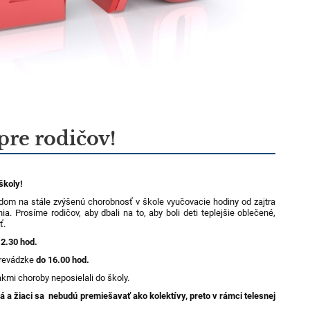
pre rodičov!
 školy!
dom na stále zvýšenú chorobnosť v škole vyučovacie hodiny od zajtra
ia. Prosíme rodičov, aby dbali na to, aby boli deti teplejšie oblečené,
ť.
12.30 hod.
prevádzke
do 16.00 hod.
akmi choroby neposielali do školy.
 a žiaci sa nebudú premiešavať ako kolektívy, preto v rámci telesnej