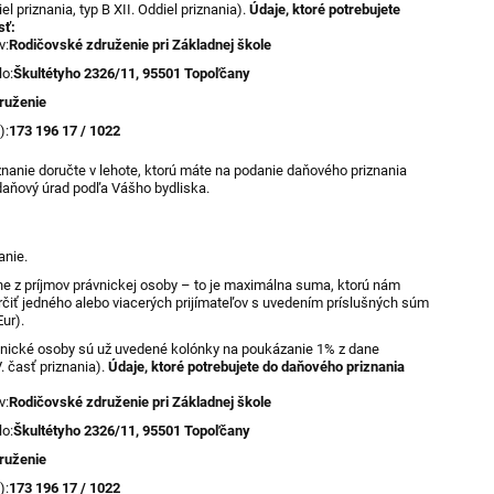
iel priznania, typ B XII. Oddiel priznania).
Údaje, ktoré potrebujete
sť:
v:
Rodičovské združenie pri Základnej škole
lo:
Škultétyho 2326/11, 95501 Topoľčany
ruženie
):
173 196 17 / 1022
nanie doručte v lehote, ktorú máte na podanie daňového priznania
daňový úrad podľa Vášho bydliska.
anie.
ne z príjmov právnickej osoby – to je maximálna suma, ktorú nám
čiť jedného alebo viacerých prijímateľov s uvedením príslušných súm
ur).
vnické osoby sú už uvedené kolónky na poukázanie 1% z dane
V. časť priznania).
Údaje, ktoré potrebujete do daňového priznania
v:
Rodičovské združenie pri Základnej škole
lo:
Škultétyho 2326/11, 95501 Topoľčany
ruženie
):
173 196 17 / 1022