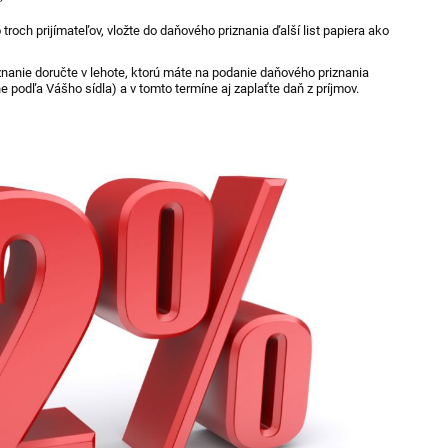
o troch prijímateľov, vložte do daňového priznania ďalší list papiera ako
nanie doručte v lehote, ktorú máte na podanie daňového priznania
 podľa Vášho sídla) a v tomto termíne aj zaplaťte daň z príjmov.