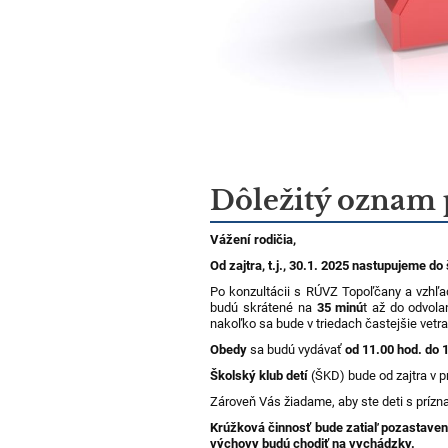
Dôležitý oznam 
Vážení rodičia,
Od zajtra, t.j., 30.1. 2025 nastupujeme do
Po konzultácii s RÚVZ Topoľčany a vzhľa
budú skrátené na
35 minú
t až do odvolan
nakoľko sa bude v triedach častejšie vetra
Obedy
sa budú vydávať
od 11.00 hod. do 
Školský klub detí
(ŠKD) bude od zajtra v 
Zároveň Vás žiadame, aby ste deti s prízn
Krúžková činnosť bude zatiaľ pozastavená
výchovy budú chodiť na vychádzky.