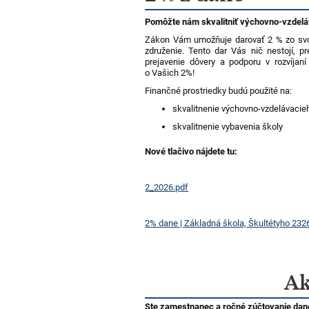
Pomôžte nám skvalitniť výchovno-vzdelá
Zákon Vám umožňuje darovať 2 % zo svoji
združenie. Tento dar Vás nič nestojí, 
prejavenie dôvery a podporu v rozvíjan
o Vašich 2%!
Finančné prostriedky budú použité na:
skvalitnenie výchovno-vzdelávacie
skvalitnenie vybavenia školy
Nové tlačivo nájdete tu:
2_2026.pdf
2% dane | Základná škola, Škultétyho 232
Ak
Ste zamestnanec a ročné zúčtovanie dan