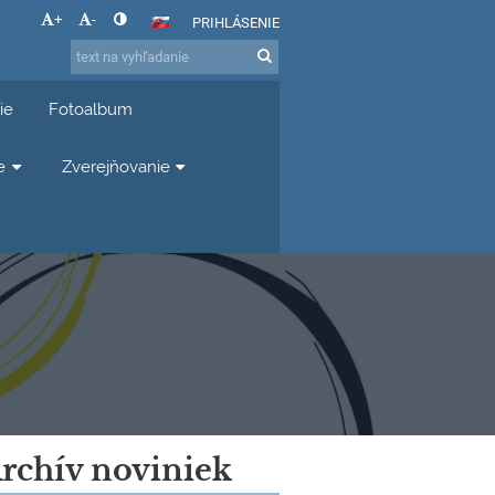
+
-
PRIHLÁSENIE
ie
Fotoalbum
e
Zverejňovanie
rchív noviniek