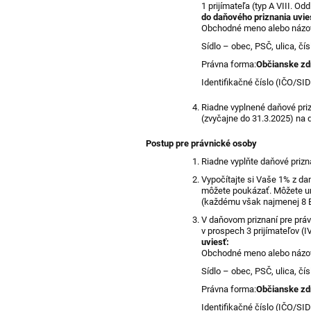
1 prijímateľa (typ A VIII. Odd
do daňového priznania uvie
Obchodné meno alebo názo
Sídlo – obec, PSČ, ulica, čís
Právna forma:
Občianske zd
Identifikačné číslo (IČO/SID
Riadne vyplnené daňové priz
(zvyčajne do 31.3.2025) na 
Postup pre právnické osoby
Riadne vyplňte daňové prizn
Vypočítajte si Vaše 1% z da
môžete poukázať. Môžete ur
(každému však najmenej 8 E
V daňovom priznaní pre prá
v prospech 3 prijímateľov (I
uviesť:
Obchodné meno alebo názo
Sídlo – obec, PSČ, ulica, čís
Právna forma:
Občianske zd
Identifikačné číslo (IČO/SID