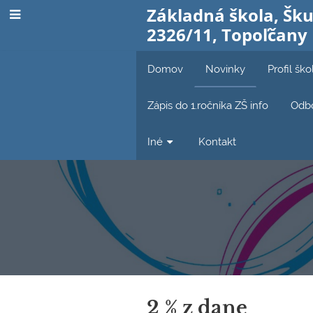
Základná škola, Šku
2326/11, Topoľčany
Domov
Novinky
Profil ško
Zápis do 1.ročníka ZŠ info
Odbo
Iné
Kontakt
Novinky
2 % z dane