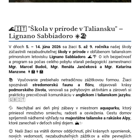
🌊🇮🇹 "Škola v prírode v Taliansku" –
Lignano Sabbiadoro ☀️🏖️
V dňoch
5. – 14. júna 2026
sa žiaci
5. až 9. ročníka
našej školy
zúčastnili nezabudnuteľnej
školy v prírode
v obľúbenom talianskom
prímorskom letovisku
Lignano Sabbiadoro
. 🌊🌴 O ich bezpečnosť
a program sa počas celého pobytu starali pedagogickí zamestnanci
Mgr. Marcel Budoš, Mgr. Renáta Jančeková a Mgr. Katarína
Manzone
. 👩‍🏫👨‍🏫
📚 Vyučovanie prebiehalo netradičnou zážitkovou formou. Žiaci
spoznávali
stredomorskú faunu a flóru
, objavovali krásy
podmorského života
, venovali sa pohybovým aktivitám a zároveň si
prakticky precvičovali komunikáciu v
anglickom i talianskom jazyku
.
🇬🇧🇮🇹
💦 Nechýbal ani deň plný zábavy v miestnom
aquaparku
, ktorý
priniesol množstvo smiechu, radosti a osvieženia. Cestu domov
spríjemnili nádherné výhľady na
majestátne talianske a rakúske Alpy
,
ktoré zanechali v deťoch silný dojem. 🏔️✨
😊 Naši žiaci sa vrátili domov oddýchnutí, plní krásnych spomienok,
nových vedomostí, nezabudnuteľných zážitkov a ešte pevnejších