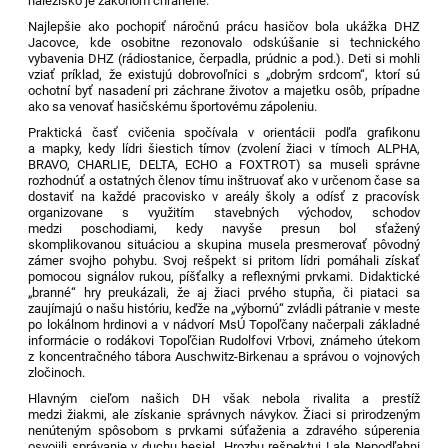
nálezisko je zákonom chránené.
Najlepšie ako pochopiť náročnú prácu hasičov bola ukážka DHZ
Jacovce, kde osobitne rezonovalo odskúšanie si technického
vybavenia DHZ (rádiostanice, čerpadla, prúdnic a pod.). Deti si mohli
vziať príklad, že existujú dobrovoľníci s „dobrým srdcom“, ktorí sú
ochotní byť nasadení pri záchrane životov a majetku osôb, prípadne
ako sa venovať hasičskému športovému zápoleniu.
Praktická časť cvičenia spočívala v orientácii podľa grafikonu
a mapky, kedy lídri šiestich tímov (zvolení žiaci v tímoch ALPHA,
BRAVO, CHARLIE, DELTA, ECHO a FOXTROT) sa museli správne
rozhodnúť a ostatných členov tímu inštruovať ako v určenom čase sa
dostaviť na každé pracovisko v areály školy a odísť z pracovísk
organizovane s využitím stavebných východov, schodov
medzi poschodiami, kedy navyše presun bol sťažený
skomplikovanou situáciou a skupina musela presmerovať pôvodný
zámer svojho pohybu. Svoj rešpekt si pritom lídri pomáhali získať
pomocou signálov rukou, píšťalky a reflexnými prvkami. Didaktické
„branné“ hry preukázali, že aj žiaci prvého stupňa, či piataci sa
zaujímajú o našu históriu, keďže na „výbornú“ zvládli pátranie v meste
po lokálnom hrdinovi a v nádvorí MsÚ Topoľčany načerpali základné
informácie o rodákovi Topoľčian Rudolfovi Vrbovi, známeho útekom
z koncentračného tábora
Auschwitz-Birkenau
a správou o vojnových
zločinoch.
Hlavným cieľom našich DH však nebola rivalita a prestíž
medzi žiakmi, ale získanie správnych návykov. Žiaci si prirodzeným
nenúteným spôsobom s prvkami súťaženia a zdravého súperenia
osvojili správanie v duchu hesiel „Hrozbu rešpektuj ! ale Nepodľahni