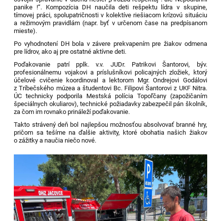
panike !“. K
ompozícia DH naučila deti rešpektu lídra v skupine,
tímovej práci, spolupatričnosti v kolektíve riešiacom krízovú situáciu
a režimovým pravidlám (napr. byť v určenom čase na predpísanom
mieste).
Po vyhodnotení DH bola v závere prekvapením pre žiakov odmena
pre lídrov, ako aj pre ostatné aktívne deti.
Poďakovanie patrí pplk. v.v. JUDr. Patrikovi Šantorovi, býv.
profesionálnemu vojakovi a príslušníkovi policajných zložiek, ktorý
účelové cvičenie koordinoval a lektorom Mgr. Ondrejovi Godálovi
z Tríbečského múzea a študentovi Bc. Filipovi Šantorovi z UKF Nitra.
ÚC technicky podporila Mestská polícia Topoľčany (zapožičaním
špeciálnych okuliarov), technické požiadavky zabezpečil pán školník,
za čom im rovnako prináleží poďakovanie.
Takto strávený deň bol najlepšou možnosťou absolvovať branné hry,
pričom sa tešíme na ďalšie aktivity, ktoré obohatia našich žiakov
o zážitky a naučia niečo nové.