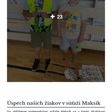
23
Úspech našich žiakov v súťaži Maksík
Do obľúbenej matematickej súťaže Maksík sa v tomto školskom