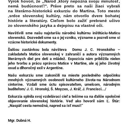
Výrok hovorí, že ,,Národ ,ktorý nepozná svoju minulosť,
nemá budúcnosť!“. Práve preto sa naši žiaci vybrali
na literárno-historickú exkurziu do Martina. Toto mesto
,srdce slovenskej kultúry, nám otvorilo dvere bohatej
histórie a literatúry. Cieľom bolo zažiť prebrané učivo
zo slovenského jazyka a dejepisu na vlastné oči.
Navštívili sme našu najstaršiu národnú kultúrnu inštitúciu-Maticu
slovenskú. Dozvedeli sme sa o jej vzniku, význame a pozreli sme si
vzácne historické dokumenty.
Ďalšou zastávkou bola návšteva Domu J. C. Hronského –
zakladateľa Matice slovenskej v zahraničí a autora významných
literárnych diel pre deti a mládež. Expozícia nám priblížila nielen
jeho tvorbu a prácu správcu Matice v Martine, ale aj jeho životný
osud a dlhoročný exil v Argentíne.
Našu exkurziu sme zakončili na mieste posledného odpočinku
mnohých významných osobnosti kultúrneho života-na Národnom
cintoríne. Vzdali sme úctu spisovateľom, umelcom, národným
buditeľom/ J. C. Hronský, Š. Moyzes, J. Kráľ, J. Francisci.../
Exkurzia splnila svoj vzdelávací cieľ a tešíme sa na ďalšie spoločné
objavovanie slovenskej histórie. Veď ako hovoril sám Ľ. Štúr:
,,Naspäť cesta nemožná, napred sa ísť musí!“
Mgr. Dubná H.