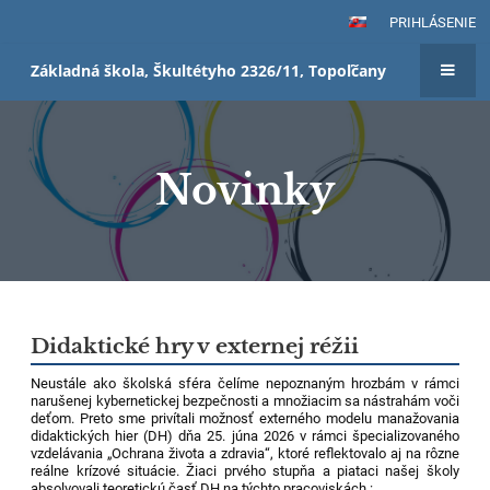
PRIHLÁSENIE
Základná škola, Škultétyho 2326/11, Topoľčany
Novinky
Novinky
Didaktické hry v externej réžii
Neustále ako školská sféra čelíme nepoznaným hrozbám v rámci
narušenej kybernetickej bezpečnosti a množiacim sa nástrahám voči
deťom. Preto sme privítali možnosť externého modelu manažovania
didaktických hier (DH) dňa 25. júna 2026 v rámci špecializovaného
vzdelávania „Ochrana života a zdravia“, ktoré reflektovalo aj na rôzne
reálne krízové situácie. Žiaci prvého stupňa a piataci našej školy
absolvovali teoretickú časť DH na týchto pracoviskách :