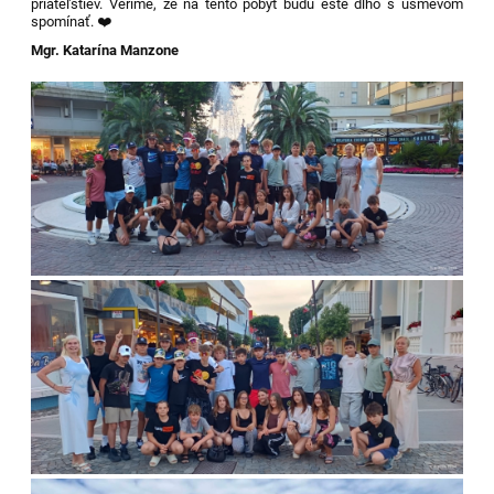
priateľstiev. Veríme, že na tento pobyt budú ešte dlho s úsmevom
spomínať. ❤️
Mgr. Katarína Manzone