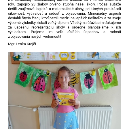
roku zapojilo 23 žiakov prvého stupňa našej školy. Počas súťaže
riešili zaujímavé logické a matematické úlohy, pri ktorých preukázali
šikovnosť, vytrvalosť a radosť z objavovania. Mimoriadny úspech
dosiahli štyria žiaci, ktorí patrili medzi najlepších riešiteľov a za svoje
výborné výsledky získali veľký diplom.
Všetkým súťažiacim ďakujeme
za úspešnú reprezentáciu školy a srdečne blahoželáme k ich
výsledkom. Prajeme im veľa ďalších úspechov a radosti
z objavovania nových vedomostí!
Mgr. Lenka Krajči