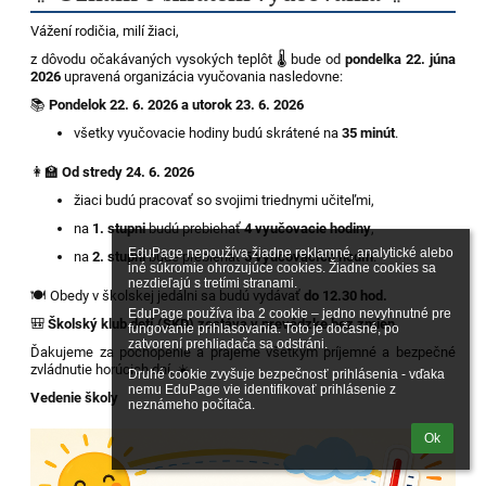
Vážení rodičia, milí žiaci,
z dôvodu očakávaných vysokých teplôt 🌡️ bude od
pondelka 22. júna
2026
upravená organizácia vyučovania nasledovne:
📚
Pondelok 22. 6. 2026 a utorok 23. 6. 2026
všetky vyučovacie hodiny budú skrátené na
35 minút
.
👩‍🏫
Od stredy 24. 6. 2026
žiaci budú pracovať so svojimi triednymi učiteľmi,
na
1. stupni
budú prebiehať
4 vyučovacie hodiny
,
EduPage nepoužíva žiadne reklamné, analytické alebo 
na
2. stupni
bude prebiehať
5 vyučovacích hodín
.
iné súkromie ohrozujúce cookies. Žiadne cookies sa 
nezdieľajú s tretími stranami.

🍽️ Obedy v školskej jedálni sa budú vydávať
do 12.30 hod.
EduPage používa iba 2 cookie – jedno nevyhnutné pre 
🎒
Školský klub detí (ŠKD) zostáva v prevádzke bez zmien.
fungovanie prihlasovania. Toto je dočasné, po 
zatvorení prehliadača sa odstráni.

Ďakujeme za pochopenie a prajeme všetkým príjemné a bezpečné
zvládnutie horúcich dní. ☀️
Druhé cookie zvyšuje bezpečnosť prihlásenia - vďaka 
nemu EduPage vie identifikovať prihlásenie z 
Vedenie školy
neznámeho počítača.
Ok