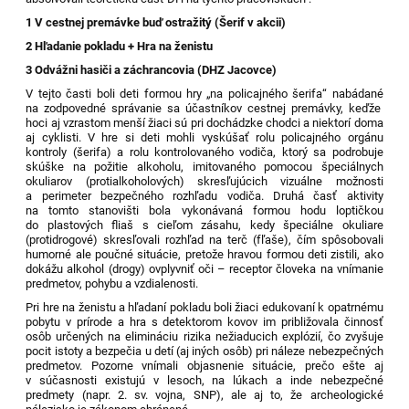
1 V cestnej premávke buď ostražitý (Šerif v akcii)
2
Hľadanie pokladu
+ Hra na ženistu
3
Odvážni hasiči a záchrancovia (DHZ Jacovce)
V tejto časti boli deti formou hry „
na policajného šerifa
“ nabádané
na zodpovedné správanie sa účastníkov cestnej premávky
,
keďže
hoci aj vzrastom menší žiaci
sú pri dochádzke chodci a niektorí doma
aj cyklisti. V hre si deti mohli vyskúšať rolu policajného orgánu
kontroly (šerifa) a rolu kontrolovaného vodiča, ktorý sa podrobuje
skúške na požitie alkoholu, imitovaného pomocou špeciálnych
okuliarov (protialkoholových) skresľujúcich vizuálne možnosti
a perimeter bezpečného rozhľadu vodiča. Druhá časť aktivity
na tomto stanovišti bola vykonávaná formou hodu loptičkou
do plastových fliaš s cieľom zásahu, kedy špeciálne okuliare
(protidrogové) skresľovali rozhľad na terč (fľaše), čím spôsobovali
humorné ale poučné situácie, pretože hravou formou deti zistili, ako
dokážu alkohol (drogy) ovplyvniť oči – receptor človeka na vnímanie
predmetov, pohybu a vzdialenosti.
Pri hre na ženistu a hľadaní pokladu boli žiaci edukovaní k opatrnému
pobytu v prírode a hra s detektorom kovov im približovala činnosť
osôb určených na elimináciu rizika nežiaducich explózií, čo zvyšuje
pocit istoty a bezpečia u detí (aj iných osôb) pri náleze nebezpečných
predmetov. Pozorne vnímali objasnenie situácie, prečo ešte aj
v súčasnosti existujú v lesoch, na lúkach a inde nebezpečné
predmety (napr. 2. sv. vojna, SNP), ale aj to, že archeologické