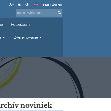
+
-
PRIHLÁSENIE
ie
Fotoalbum
e
Zverejňovanie
rchív noviniek