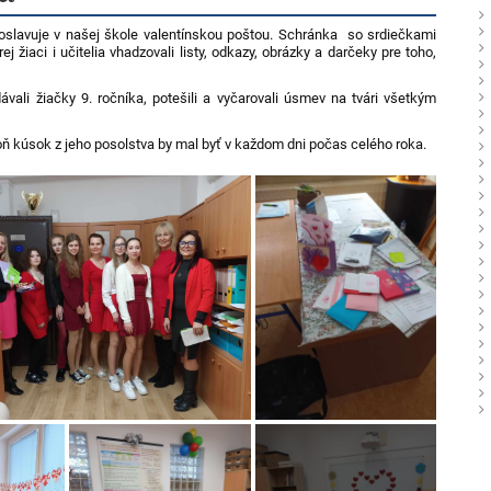
lavuje v našej škole valentínskou poštou. Schránka so srdiečkami
 žiaci i učitelia vhadzovali listy, odkazy, obrázky a darčeky pre toho,
ávali žiačky 9. ročníka, potešili a vyčarovali úsmev na tvári všetkým
oň kúsok z jeho posolstva by mal byť v každom dni počas celého roka.