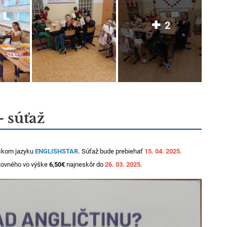
2
 súťaž
ickom jazyku
ENGLISHSTAR.
Súťaž bude prebiehať
15. 04. 2025.
rtovného vo výške
6,50€
najneskôr do
26. 03. 2025.