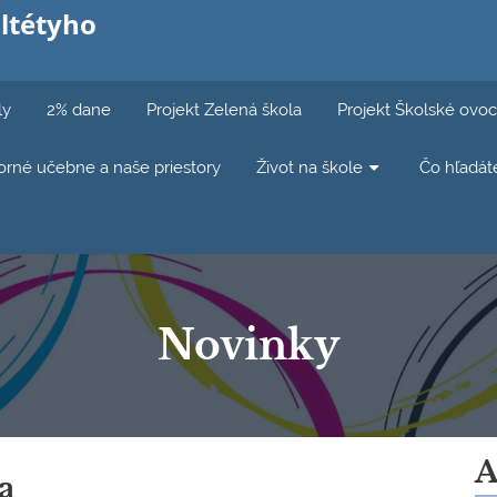
ltétyho
ly
2% dane
Projekt Zelená škola
Projekt Školské ovoc
rné učebne a naše priestory
Život na škole
Čo hľadát
Novinky
A
a