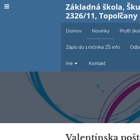
Základná škola, Šku
2326/11, Topoľčany
Domov
Novinky
Profil ško
Zápis do 1.ročníka ZŠ info
Odbo
Iné
Kontakt
Novinky
Valentínska pošt