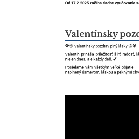
Od
17.2.2025
začína riadne vyučovanie 
Valentínsky poz
💖🌸 Valentínsky pozdrav plný lásky 🌸💖
Valentín prináša príležitosť šíriť radosť,
nielen dnes, ale každý deň. 💕
Posielame vám všetkým veľké objatie – r
naplnený úsmevom, láskou a peknými chvíľ