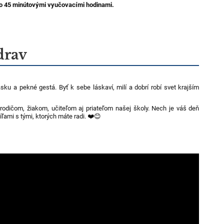
so 45 minútovými vyučovacími hodinami.
drav
 lásku a pekné gestá. Byť k sebe láskaví, milí a dobrí robí svet krajším
odičom, žiakom, učiteľom aj priateľom našej školy. Nech je váš deň
ami s tými, ktorých máte radi. ❤️😊