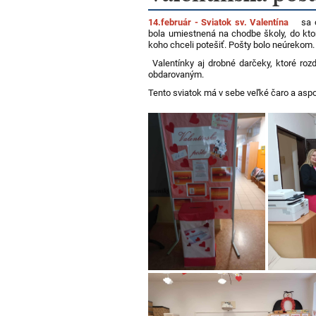
14.február - Sviatok sv. Valentína
sa os
bola umiestnená na chodbe školy, do ktorej
koho chceli potešiť. Pošty bolo neúrekom.
Valentínky aj drobné darčeky, ktoré rozd
obdarovaným.
Tento sviatok má v sebe veľké čaro a asp