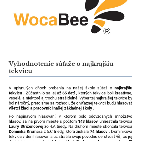
Vyhodnotenie súťaže o najkrajšiu
tekvicu
V uplynulých dňoch prebehla na našej škole súťaž o
najkrajšiu
tekvicu
. Zúčastnilo sa jej až
65 detí
, ktorých tekvice boli kreatívne,
veselé, a niektoré aj trochu strašidelné. Výber tej najkrajšej tekvice by
bol náročný, preto sme sa rozhodli, že o víťaznej tekvici budú hlasovať
všetci žiaci a pracovníci našej základnej školy
.
Po napínavom hlasovaní, v ktorom bolo odovzdaných množstvo
hlasov, sa na prvom mieste s počtom
143 hlasov
umiestnila tekvica
Laury Strižencovej
zo 4.A triedy. Na druhom mieste skončila tekvica
Dominika Krčmářa
z 5.C triedy, ktorá získala
74 hlasov
. Dominikova
tekvica v deň hlasovania už stratila svoju pôvodnú čerstvosť 😀, čo jej