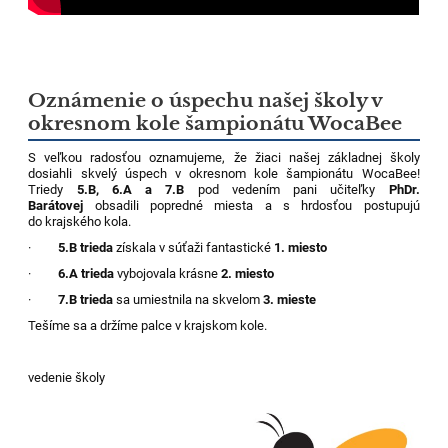
Oznámenie o úspechu našej školy v
okresnom kole šampionátu WocaBee
S veľkou radosťou oznamujeme, že žiaci našej základnej školy
dosiahli skvelý úspech v okresnom kole šampionátu WocaBee!
Triedy
5.B, 6.A a 7.B
pod vedením pani učiteľky
PhDr.
Barátovej
obsadili popredné miesta a s hrdosťou postupujú
do krajského kola.
·
5.B trieda
získala v súťaži fantastické
1. miesto
·
6.A trieda
vybojovala krásne
2. miesto
·
7.B trieda
sa umiestnila na skvelom
3. mieste
Tešíme sa a držíme palce v krajskom kole.
vedenie školy