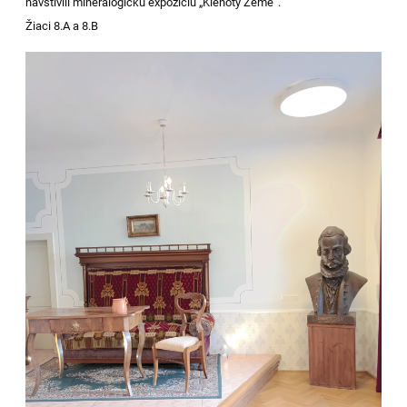
navštívili mineralogickú expozíciu „Klenoty Zeme“.
Žiaci 8.A a 8.B