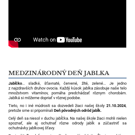
MEDZINÁRODNÝ DEŇ JABLKA
Jabĺčko
... sladké, šťavnaté, červené, žlté, zelené... Je jedno
z najzdravších druhov ovocia. Každý kúsok jablka zásobuje naše telo
množstvom vitamínov, pomáha predchádzať rôznym chorobám.
Jablká si môžeme dopriať v rôznej podobe.
Tieto, no i iné múdrosti sa dozvedeli žiaci našej školy
21.10.2024
,
pretože sme si pripomínali
Deň pôvodných odrôd jabĺk.
Celý deň sa niesol v duchu jabĺčka. Na našej škole žiaci mohli nielen
spoznať, ale aj ochutnať rôzne odrody jabĺk a zúčastniť sa
ochutnávky jablkovej šťavy.