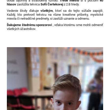
dodal tajomný a strašidelný vzhľad.
Tretie miesto
si s počtom
40
hlasov
zaslúžila tekvica
Sofii Čertekovej
z 2.B triedy.
Vedenie školy ďakuje
všetkým
, ktorí sa do tejto súťaže zapojili.
Každý, kto pretvoril tekvicu na rôzne kreatívne príšerky, mystické
miesta či netradičné predmety, si zaslúži uznanie a odmenu.
Ďakujeme štedrému sponzorovi
, vďaka ktorému sme mohli odmeniť
všetkých účastníkov.