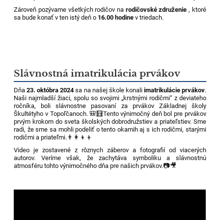
Zároveň pozývame všetkých rodičov na
rodičovské združenie
, ktoré
sa bude konať v ten istý deň o
16.00 hodine
v triedach.
Slávnostná imatrikulácia prvákov
Dňa
23. októbra 2024
sa na našej škole konali
imatrikulácie prvákov
.
Naši najmladší žiaci, spolu so svojimi „krstnými rodičmi“ z deviateho
ročníka, boli slávnostne pasovaní za prvákov Základnej školy
Škultétyho v Topoľčanoch.
🎒🧮
Tento výnimočný deň bol pre prvákov
prvým krokom do sveta školských dobrodružstiev a priateľstiev. Sme
radi, že sme sa mohli podeliť o tento okamih aj s ich rodičmi, starými
rodičmi a priateľmi.
👨‍👩‍👦‍👦
Video je zostavené z rôznych záberov a fotografií od viacerých
autorov. Veríme však, že zachytáva symboliku a slávnostnú
atmosféru tohto výnimočného dňa pre našich prvákov.
📷
🎥