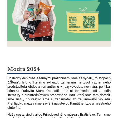
Modra 2024
Posledný deň pred jesennými prázdninami sme sa vydali „Po stopách
Ľ.Štúra“. Išlo o literárnu exkurziu zameranú na život významného
predstaviteľa obdobia romantizmu – jazykovedca, novinára, politika,
básnika Ľudovíta Štúra. Obohatili sme si tak vedomosti z hodín
literatúry a prostredníctvom pracovného listu, ktorý sme tam dostali,
sme zistili, čo všetko sme si zapamätali zo zaujímavého výkladu.
Prehliadku múzea sme zavŕšili návštevou Pamätnej izby a miestneho
cintorína.
Naša cesta viedla aj do Prírodovedného múzea v Bratislave. Tam sme