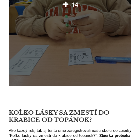
14
KOĽKO LÁSKY SA ZMESTÍ DO
KRABICE OD TOPÁNOK?
Ako každý rok, tak aj tento sme zaregistrovali našu školu do zbierky
"Koľko lásky sa zmestí do krabice od topánok?".
Zbierka prebieha