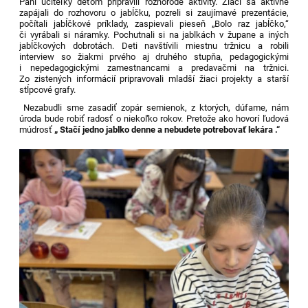
Pani učiteľky deťom pripravili rôznorodé aktivity. Žiaci sa aktívne
zapájali do rozhovoru o jabĺčku, pozreli si zaujímavé prezentácie,
počítali jabĺčkové príklady, zaspievali pieseň „Bolo raz jabĺčko,“
či vyrábali si náramky. Pochutnali si na jablkách v župane a iných
jabĺčkových dobrotách. Deti navštívili miestnu tržnicu a robili
interview so žiakmi prvého aj druhého stupňa, pedagogickými
i nepedagogickými zamestnancami a predavačmi na tržnici.
Zo zistených informácií pripravovali mladší žiaci projekty a starší
stĺpcové grafy.
Nezabudli sme zasadiť zopár semienok, z ktorých, dúfame, nám
úroda bude robiť radosť o niekoľko rokov. Pretože ako hovorí ľudová
múdrosť
„ Stačí jedno jablko denne a nebudete potrebovať lekára .“