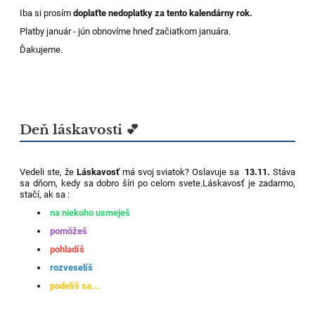
Iba si prosím
doplaťte nedoplatky za tento kalendárny rok.
Platby január - jún obnovíme hneď začiatkom januára.
Ďakujeme.
Deň láskavosti 💕
Vedeli ste, že
Láskavosť
má svoj sviatok? Oslavuje sa
13.11.
Stáva
sa dňom, kedy sa dobro šíri po celom svete.Láskavosť je zadarmo,
stačí, ak sa :
na niekoho usmeješ
pomôžeš
pohladíš
rozveselíš
podelíš sa...