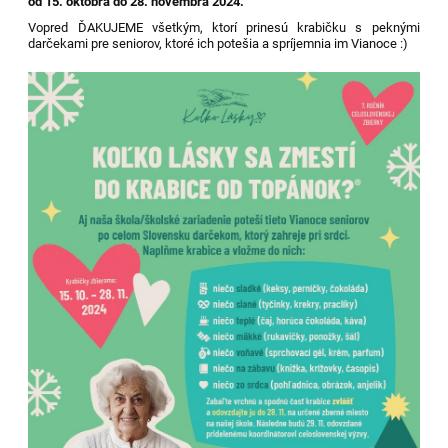
od 15. októbra do 28. novembra 2024.
Vopred ĎAKUJEME všetkým, ktorí prinesú krabičku s peknými
darčekami pre seniorov, ktoré ich potešia a spríjemnia im Vianoce :)