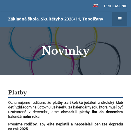
PRIHLÁSENIE
Základná škola, Škultétyho 2326/11, Topoľčany
Novinky
Novinky
Platby
Oznamujeme rodičom, že
platby za školskú jedáleň a školský klub
detí
vzhľadom
na účtovnú uzávierku
za kalendárny rok, ktorá musí byť
uzatvorená v decembri, sme
obmedzili platby iba do decembra
kalendárneho roka.
Prosíme rodičov,
aby ešte
neplatili a neposielali
peniaze
dopredu
na rok 2025
.