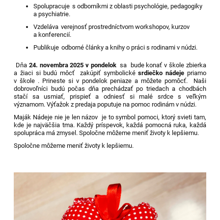
Spolupracuje s odborníkmi z oblasti psychológie, pedagogiky
a psychiatrie.
Vzdeláva verejnosť prostredníctvom workshopov, kurzov
a konferencií.
Publikuje odborné články a knihy o práci s rodinami v núdzi.
Dňa
24. novembra 2025 v pondelok
sa bude konať v škole zbierka
a žiaci si budú môcť zakúpiť symbolické
srdiečko nádeje
priamo
v škole . Prineste si v pondelok peniaze a môžete pomôcť. Naši
dobrovoľníci budú počas dňa prechádzať po triedach a chodbách
stačí sa usmiať, prispieť a odniesť si malé srdce s veľkým
významom. Výťažok z predaja poputuje na pomoc rodinám v núdzi.
Maják Nádeje nie je len názov je to symbol pomoci, ktorý svieti tam,
kde je najväčšia tma. Každý príspevok, každá pomocná ruka, každá
spolupráca má zmysel. Spoločne môžeme meniť životy k lepšiemu.
Spoločne môžeme meniť životy k lepšiemu.