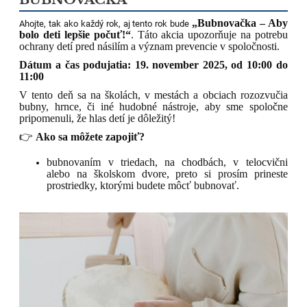
„Bubnovačka – Aby
Ahojte, tak ako každý rok, aj tento rok bude
bolo deti lepšie počuť!“
. Táto akcia upozorňuje na potrebu
ochrany detí pred násilím a význam prevencie v spoločnosti.
Dátum a čas podujatia: 19. november 2025, od 10:00 do
11:00
V tento deň sa na školách, v mestách a obciach rozozvučia
bubny, hrnce, či iné hudobné nástroje, aby sme spoločne
pripomenuli, že hlas detí je dôležitý!
👉
Ako sa môžete zapojiť?
bubnovaním v triedach, na chodbách, v telocvični
alebo na školskom dvore, preto si prosím prineste
prostriedky, ktorými budete môcť bubnovať.