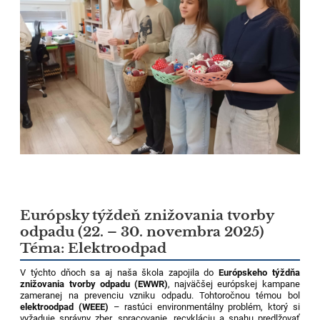
Európsky týždeň znižovania tvorby
odpadu (22. – 30. novembra 2025)
Téma: Elektroodpad
V týchto dňoch sa aj naša škola zapojila do
Európskeho týždňa
znižovania tvorby odpadu (EWWR)
, najväčšej európskej kampane
zameranej na prevenciu vzniku odpadu. Tohtoročnou témou bol
elektroodpad (WEEE)
– rastúci environmentálny problém, ktorý si
vyžaduje správny zber, spracovanie, recykláciu a snahu predlžovať