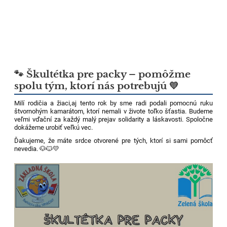
🐾 Škultétka pre packy – pomôžme
spolu tým, ktorí nás potrebujú 💛
Milí rodičia a žiaci,aj tento rok by sme radi podali pomocnú ruku
štvornohým kamarátom, ktorí nemali v živote toľko šťastia. Budeme
veľmi vďační za každý malý prejav solidarity a láskavosti. Spoločne
dokážeme urobiť veľkú vec.
Ďakujeme, že máte srdce otvorené pre tých, ktorí si sami pomôcť
nevedia. 🐶🐱💛