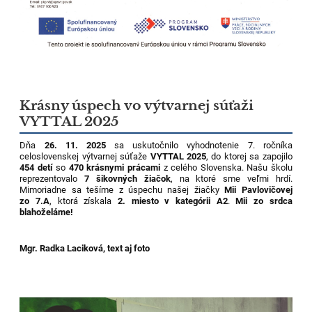
Krásny úspech vo výtvarnej súťaži
VYTTAL 2025
Dňa
26. 11. 2025
sa uskutočnilo vyhodnotenie 7. ročníka
celoslovenskej výtvarnej súťaže
VYTTAL 2025
, do ktorej sa zapojilo
454 detí
so
470 krásnymi prácami
z celého Slovenska. Našu školu
reprezentovalo
7 šikovných žiačok
, na ktoré sme veľmi hrdí.
Mimoriadne sa tešíme z úspechu našej žiačky
Mii Pavlovičovej
zo 7.A
, ktorá získala
2. miesto v kategórii A2
.
Mii zo srdca
blahoželáme!
Mgr. Radka Laciková, text aj foto