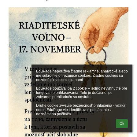
EduPage nepoužíva žiadne reklamné, analytické alebo 
iné súkromie ohrozujúce cookies. Žiadne cookies sa 
nezdieľajú s tretími stranami.

EduPage používa iba 2 cookie – jedno nevyhnutné pre 
fungovanie prihlasovania. Toto je dočasné, po 
zatvorení prehliadača sa odstráni.

Druhé cookie zvyšuje bezpečnosť prihlásenia - vďaka 
nemu EduPage vie identifikovať prihlásenie z 
neznámeho počítača.
Ok