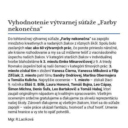
Vyhodnotenie výtvarnej súťaže „Farby
nekonečna“
Do tohtoročnej výtvarnej súťaže
„Farby nekonečna“
sa zapojilo
množstvo kreatívnych a nadaných žiakov z rôznych škôl. Spolu bolo
zaslaných
viac ako 60 výtvarných prác
, čo porote prinieslo náročné,
ale krásne rozhodovanie a my sa už môžeme tešiť z viacnásobného
úspechu našich žiakov. V kategórii starších žiakov v individuálnej
tvorbe blahoželáme
k 3. miestu Emke Minarovičovej
z 9. A triedy.
Rovnako úspešní boli aj naši ôsmaci v kategórii tímových prác:
3.
miesto získal tím
v zložení
Vanesa Čierna, Vanessa Mikulová a Filip
Zifčiak; 2. miesto
patrí tímu
Sandry Ondriovej, Martina Obermajera
a Tomáša Kulicha
. Najvyššie ocenenie –
1. miesto
– získali žiaci
9. ročníka
Eliáš S. Bílik, Laura Honová, Tomáš Bujna, Leo Cápay,
Šimon Michna, Denis Šuľa, Leo Bartakovič a Tomáš Habaj
, ktorí
zaujali originálnym nápadom aj kvalitným spracovaním. Všetkým
oceneným srdečne gratulujeme a ďakujeme za skvelú reprezentáciu
našej školy. Zároveň ďakujeme aj všetkým žiakom, ktorí sa do súťaže
zapojili – vaše práce ukázali fantáziu, tvorivosť a chuť tvoriť. Umenie
nemá hranice a vy ste to opäť potvrdili..
Mgr. R.Laciková