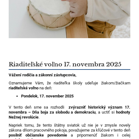
Riaditeľské voľno 17. novembra 2025
Vážení rodičia a zákonní zástupcovia,
Oznamujeme Vám, že riaditeľka školy udeľuje žiakom/žiačkam
riaditeľské voľno
na deň:
Pondelok, 17. november 2025
V tento deň sme sa rozhodli
zvýrazniť historický význam 17.
novembra – Dňa boja za slobodu a demokraciu
, a uctiť si
hodnoty
Nežnej revolúcie
.
Napriek tomu, že tento štátny sviatok už nie je v zmysle novely
zákona dňom pracovného pokoja, považujeme za kľúčové v tento deň
posilniť občianske povedomie
a pripomenúť žiakom i celej