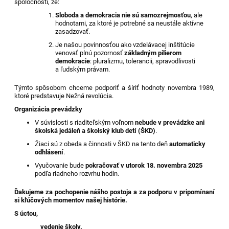
spoločnosti, že:
Sloboda a demokracia nie sú samozrejmosťou
, ale
hodnotami, za ktoré je potrebné sa neustále aktívne
zasadzovať.
Je našou povinnosťou ako vzdelávacej inštitúcie
venovať plnú pozornosť
základným pilierom
demokracie
: pluralizmu, tolerancii, spravodlivosti
a ľudským právam.
Týmto spôsobom chceme podporiť a šíriť hodnoty novembra 1989,
ktoré predstavuje Nežná revolúcia.
Organizácia prevádzky
V súvislosti s riaditeľským voľnom
nebude v prevádzke ani
školská jedáleň a školský klub detí (ŠKD)
.
Žiaci sú z obeda a činnosti v ŠKD na tento deň
automaticky
odhlásení
.
Vyučovanie bude
pokračovať v utorok 18. novembra 2025
podľa riadneho rozvrhu hodín.
Ďakujeme za pochopenie nášho postoja a za podporu v pripomínaní
si kľúčových momentov našej histórie.
S úctou,
vedenie školy.