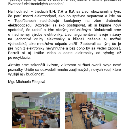
životnosť elektronických zariadení.
Na hodinách v triedach
8.H, 7.A a 8.A
sa žiaci oboznámili s tým,
čo patrí medzi elektroodpad, ako ho správne separovať a kde sa
v Topoľčanoch nachádzajú kontajnery na zber drobného
elektroodpadu. Dozvedeli sa ako postupovať, ak si kúpime nový
spotrebič, čo urobiť s tým starým, nefunkčným. Diskutovali sme
o nadmernej výrobe elektroniky, žiaci argumentovali svoje názory
na jednotlivé druhy elektroniky a hľadali riešenia aj možné
východiská, ako množstvo odpadu znížiť. Zaoberali sa tým, čo je
pre nich z elektroniky nevyhnutné a bez čoho by sa vedeli zaobísť.
Pozreli si aj krátke video o ceste elektroniky od výroby, až
po recykláciu.
Aktivity sme zakončili kvízom, v ktorom si žiaci overili svoje nové
poznatky. Určite sa dozvedeli mnoho zaujímavých, nových vecí, ktoré
využijú aj v budúcnosti.
Mgr. Michaela Fliegová