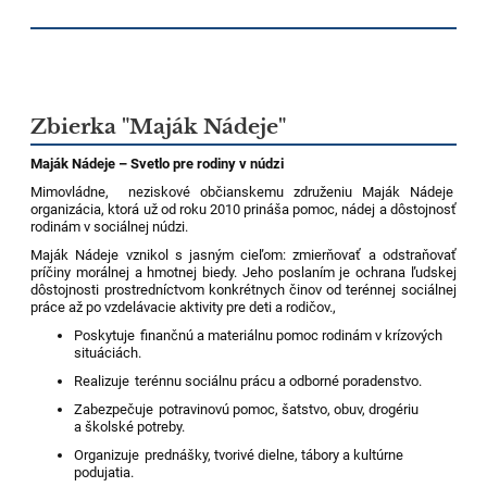
Zbierka "Maják Nádeje"
Maják Nádeje – Svetlo pre rodiny v núdzi
Mimovládne, neziskové občianskemu združeniu Maják Nádeje
organizácia, ktorá už od roku 2010 prináša pomoc, nádej a dôstojnosť
rodinám v sociálnej núdzi.
Maják Nádeje vznikol s jasným cieľom: zmierňovať a odstraňovať
príčiny morálnej a hmotnej biedy. Jeho poslaním je ochrana ľudskej
dôstojnosti prostredníctvom konkrétnych činov od terénnej sociálnej
práce až po vzdelávacie aktivity pre deti a rodičov.,
Poskytuje finančnú a materiálnu pomoc rodinám v krízových
situáciách.
Realizuje terénnu sociálnu prácu a odborné poradenstvo.
Zabezpečuje potravinovú pomoc, šatstvo, obuv, drogériu
a školské potreby.
Organizuje prednášky, tvorivé dielne, tábory a kultúrne
podujatia.