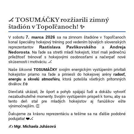
🏒 TOSUMÁČKY rozžiarili zimný
štadión v Topoľčanoch! ✨
7. marca 2026
V sobotu
sa na zimnom štadióne v Topoľčanoch
konal špeciálny hokejový tréning pod vedením bývalých slovenských
Rastislava Pavlikovského
Andreja
reprezentantov
a
Nedorosta
. Na ľade sa stretli mladí hokejisti, ktorí mali jedinečnú
príležitosť trénovať s hokejovými osobnosťami a načerpať nové
skúsenosti i motiváciu. 🏒
Naše šikovné
TOSUMÁČKY
svojím energickým vystúpením privítali
hokejistov priamo na ľade a priniesli do hokejovej arény
radosť,
energiu a skvelú atmosféru
, ktorá potešila všetkých prítomných
divákov. 💃❄️
Dievčatá ukázali, že šport a pohyb spájajú ľudí a dokážu vytvoriť
nezabudnuteľné momenty. Svojím vystúpením prispeli k tomu, aby sa
tento deň stal pre mladých hokejistov aj fanúšikov ešte
výnimočnejším. 👏
Ďakujeme za krásnu reprezentáciu a tešíme sa na ďalšie podobné
podujatia! ❤️🏒
✍️
Mgr. Michaela Juhásová