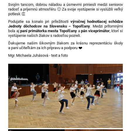
Svojím tancom, dobrou náladou a úsmevmi priniesli medzi seniorov
radosť a príjemnú atmosféru 🙂 Za svoje vystúpenie si vyslúžili veľký
potlesk 👏
Podujatie sa konalo pri príležitosti
výročnej hodnotiacej schôdze
Jednoty dôchodcov na Slovensku – Topoľčany
. Medzi prítomnými
bola aj
pani primátorka mesta Topoľčany
a
pán viceprimátor
, ktorí si
vystúpenie našich žiakov s radosťou pozreli.
Ďakujeme našim šikovným žiakom za krásnu reprezentáciu školy
a pani učiteľkám za ich prípravu a podporu ❤️
Mgr. Michaela Juhásová - text a foto