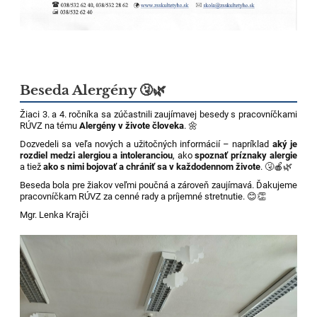
Beseda Alergény 🤧🌿
Žiaci 3. a 4. ročníka sa zúčastnili zaujímavej besedy s pracovníčkami
RÚVZ na tému
Alergény v živote človeka
. 🌼
Dozvedeli sa veľa nových a užitočných informácií – napríklad
aký je
rozdiel medzi alergiou a intoleranciou
, ako
spoznať príznaky alergie
a tiež
ako s nimi bojovať a chrániť sa v každodennom živote
. 🤧🍎🌿
Beseda bola pre žiakov veľmi poučná a zároveň zaujímavá. Ďakujeme
pracovníčkam RÚVZ za cenné rady a príjemné stretnutie. 😊👏
Mgr. Lenka Krajči