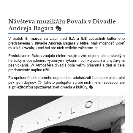
Návšteva muzikálu Povala v Divadle
Andreja Bagara 🎭
V piatok
6. marca
sa žiaci tried
5.A a 5.B
zúčastnili kultúrneho
predstavenia v
Divadle Andreja Bagara v Nitre
. Mali možnosť vidieť
muzikál
Povala
, ktorý bol pre nich veľkým zážitkom. ✨
Predstavenie žiakov zaujalo nielen zaujímavým dejom, ale aj skvelým
hereckým obsadením, výbornými výkonmi účinkujúcich a chytľavými
pesničkami. 🎶 Atmosféra divadla bola veľmi príjemná a deti si celé
predstavenie naplno užili.
Zo spoločného kultúrneho dopoludnia odchádzali žiaci spokojní a plní
pekných dojmov. 😊 Takéto podujatia sú pre nich nielen zábavou, ale
aj príležitosťou spoznávať svet divadla a kultúry. 🎭