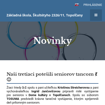
PRIHLÁSENIE
Základná škola, Škultétyho 2326/11, Topoľčany
Novinky
Novinky
Naši tretiaci potešili seniorov tancom 💃
🙂
Žiaci triedy
3.C
spolu s pani učiteľkou
Kristínou Streicherovou
a pani
vychovávateľkou
Ingrid Jančovičovou
pripravili milé vystúpenie
pre seniorov v
Dome kultúry v Topoľčanoch
. Spolu so súborom
TOSUMA
predviedli krásne tanečné vystúpenie, ktorým spríjemnili
deň prítomným seniorom.