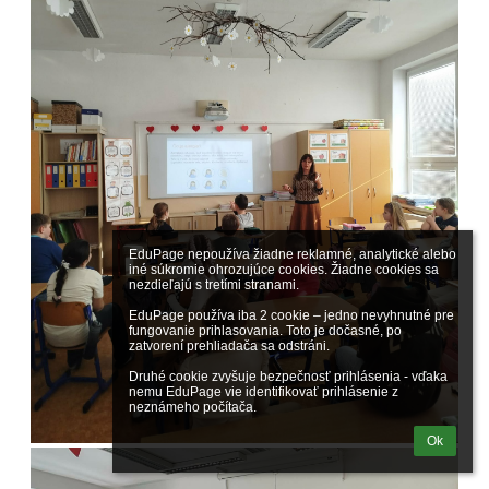
EduPage nepoužíva žiadne reklamné, analytické alebo 
iné súkromie ohrozujúce cookies. Žiadne cookies sa 
nezdieľajú s tretími stranami.

EduPage používa iba 2 cookie – jedno nevyhnutné pre 
fungovanie prihlasovania. Toto je dočasné, po 
zatvorení prehliadača sa odstráni.

Druhé cookie zvyšuje bezpečnosť prihlásenia - vďaka 
nemu EduPage vie identifikovať prihlásenie z 
neznámeho počítača.
Ok