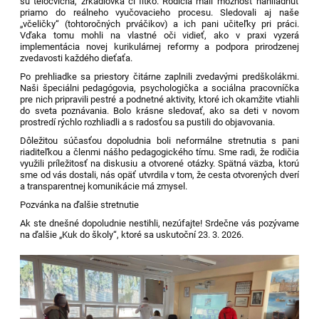
sú telocvičňa, zrkadlovka či fitko. Rodičia mali možnosť nahliadnuť
priamo do reálneho vyučovacieho procesu. Sledovali aj naše
„včeličky“ (tohtoročných prváčikov) a ich pani učiteľky pri práci.
Vďaka tomu mohli na vlastné oči vidieť, ako v praxi vyzerá
implementácia novej kurikulárnej reformy a podpora prirodzenej
zvedavosti každého dieťaťa.
Po prehliadke sa priestory čitárne zaplnili zvedavými predškolákmi.
Naši špeciálni pedagógovia, psychologička a sociálna pracovníčka
pre nich pripravili pestré a podnetné aktivity, ktoré ich okamžite vtiahli
do sveta poznávania. Bolo krásne sledovať, ako sa deti v novom
prostredí rýchlo rozhliadli a s radosťou sa pustili do objavovania.
Dôležitou súčasťou dopoludnia boli neformálne stretnutia s pani
riaditeľkou a členmi nášho pedagogického tímu. Sme radi, že rodičia
využili príležitosť na diskusiu a otvorené otázky. Spätná väzba, ktorú
sme od vás dostali, nás opäť utvrdila v tom, že cesta otvorených dverí
a transparentnej komunikácie má zmysel.
Pozvánka na ďalšie stretnutie
Ak ste dnešné dopoludnie nestihli, nezúfajte! Srdečne vás pozývame
na ďalšie „Kuk do školy“, ktoré sa uskutoční 23. 3. 2026.