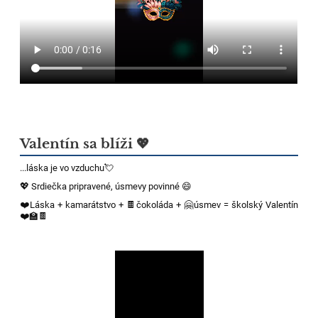
Valentín sa blíži 💖
...láska je vo vzduchu💘
💖 Srdiečka pripravené, úsmevy povinné 😄
❤️Láska + kamarátstvo + 🍫čokoláda + 🤗úsmev = školský Valentín
❤️🏫🍫