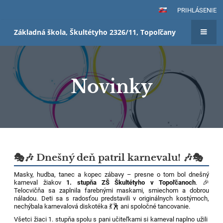
PRIHLÁSENIE
Základná škola, Škultétyho 2326/11, Topoľčany
Novinky
Novinky
🎭🎶 Dnešný deň patril karnevalu! 🎶🎭
Masky, hudba, tanec a kopec zábavy – presne o tom bol dnešný
karneval žiakov
1. stupňa ZŠ Škultétyho v Topoľčanoch
. 🎉
Telocvičňa sa zaplnila farebnými maskami, smiechom a dobrou
náladou. Deti sa s radosťou predstavili v originálnych kostýmoch,
nechýbala karnevalová diskotéka 💃🕺 ani spoločné tancovanie.
Všetci žiaci 1. stupňa spolu s pani učiteľkami si karneval naplno užili