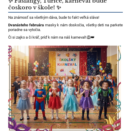
✨ Fašiangy, Turíce, karneval bude
čoskoro v škole! ✨
Na známosť sa všetkým dáva, bude to fakt veľká sláva!
Dvanásteho februára
masky k nám doskočia, všetky deti na parkete
poriadne sa vytočia.
Či si zajko a či kráľ, príď k nám na náš karneval! 🦁👑