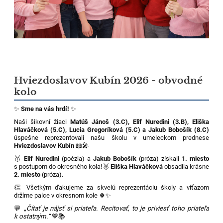
Hviezdoslavov Kubín 2026 - obvodné
kolo
✨
Sme na vás hrdí!
✨
Naši šikovní žiaci
Matúš Jánoš (3.C), Elif Nuredini (3.B), Eliška
Hlaváčková (5.C), Lucia Gregoríková (5.C) a Jakub Bobošík (8.C)
úspešne reprezentovali našu školu v umeleckom prednese
Hviezdoslavov Kubín
📖🎤
🥇
Elif Nuredini
(poézia) a
Jakub Bobošík
(próza) získali
1. miesto
s postupom do okresného kola!🥈
Eliška Hlaváčková
obsadila krásne
2. miesto
(próza).
👏 Všetkým ďakujeme za skvelú reprezentáciu školy a víťazom
držíme palce v okresnom kole 🍀✨
💬
„Čítať je nájsť si priateľa. Recitovať, to je priviesť toho priateľa
k ostatným.“
💙📚