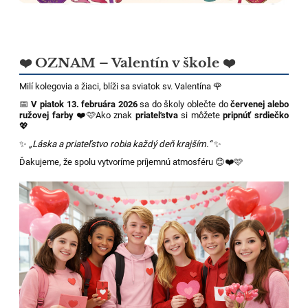
❤️ OZNAM – Valentín v škole ❤️
Milí kolegovia a žiaci, blíži sa sviatok sv. Valentína 🌹
📅
V piatok 13. februára 2026
sa do školy oblečte do
červenej alebo
ružovej farby
❤️🩷Ako znak
priateľstva
si môžete
pripnúť srdiečko
💖
✨
„Láska a priateľstvo robia každý deň krajším.“
✨
Ďakujeme, že spolu vytvoríme príjemnú atmosféru 😊❤️🩷