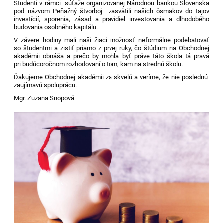
Študenti v rámci súťaže organizovanej Národnou bankou Slovenska
pod názvom Peňažný štvorboj zasvätili našich ôsmakov do tajov
investícií, sporenia, zásad a pravidiel investovania a dlhodobého
budovania osobného kapitálu.
V závere hodiny mali naši žiaci možnosť neformálne podebatovať
so študentmi a zistiť priamo z prvej ruky, čo štúdium na Obchodnej
akadémii obnáša a prečo by mohla byť práve táto škola tá pravá
pri budúcoročnom rozhodovaní o tom, kam na strednú školu.
Ďakujeme Obchodnej akadémii za skvelú a veríme, že nie poslednú
zaujímavú spoluprácu.
Mgr. Zuzana Snopová