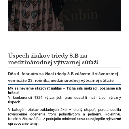
Úspech žiakov triedy 8.B na
medzinárodnej výtvarnej súťaži
Dňa 4. februára sa žiaci triedy 8.B zúčastnili slávnostnej
vernisáže 23. ročníka medzinárodnej výtvarnej súťaže
My sa nevieme sťažovať nahlas – Tichá sila mokradí, poznáme ich
krásu?
V konkurencii 1324 výtvarných prác dosiahli naši žiaci výrazný
úspech.
V kategórii žiakov základných škôl – druhý stupeň, porota udelila
rovnocenné ocenenia trom jednotlivcom a jednému kolektívu.
Kolektív žiakov 8.B si z podujatia odniesol
cenu za najlepšie výtvarné
spracovanie témy
.