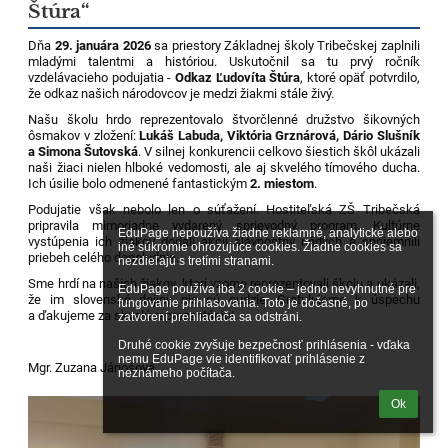
Štúra“
Dňa
29. januára 2026
sa priestory Základnej školy Tribečskej zaplnili
mladými talentmi a históriou. Uskutočnil sa tu prvý ročník
vzdelávacieho podujatia -
Odkaz Ľudovíta Štúra
, ktoré opäť potvrdilo,
že odkaz našich národovcov je medzi žiakmi stále živý.
Našu školu hrdo reprezentovalo štvorčlenné družstvo šikovných
ôsmakov v zložení:
Lukáš Labuda, Viktória Grznárová, Dário Slušník
a Simona Šutovská
. V silnej konkurencii celkovo šiestich škôl ukázali
naši žiaci nielen hlboké vedomosti, ale aj skvelého tímového ducha.
Ich úsilie bolo odmenené fantastickým
2. miestom
.
Podujatie však nebolo len o súťažení. Hostiteľská ZŠ Tribečská
pripravila mimoriadne vydarený sprievodný program. Kultúrne
EduPage nepoužíva žiadne reklamné, analytické alebo 
vystúpenia ich žiakov dodali akcii slávnostný nádych a spríjemnili
iné súkromie ohrozujúce cookies. Žiadne cookies sa 
priebeh celého dopoludnia.
nezdieľajú s tretími stranami.

Sme hrdí na našich žiakov, ktorí vzorne reprezentovali školu a ukázali,
EduPage používa iba 2 cookie – jedno nevyhnutné pre 
že im slovenské dejiny nie sú cudzie. Gratulujeme k úspechu
fungovanie prihlasovania. Toto je dočasné, po 
a ďakujeme za skvelú reprezentáciu!
zatvorení prehliadača sa odstráni.

Druhé cookie zvyšuje bezpečnosť prihlásenia - vďaka 
nemu EduPage vie identifikovať prihlásenie z 
Mgr. Zuzana Jánošová
neznámeho počítača.
Ok