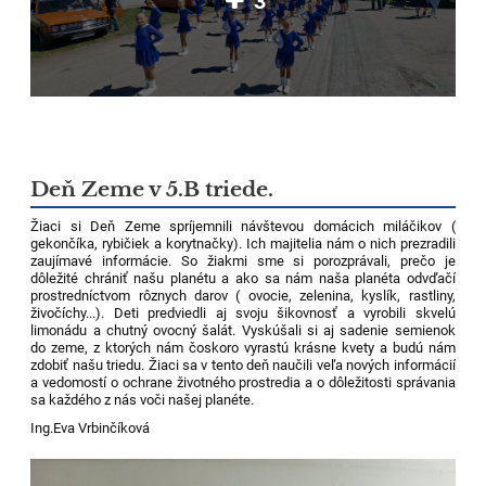
3
Deň Zeme v 5.B triede.
Žiaci si Deň Zeme spríjemnili návštevou domácich miláčikov (
gekončíka, rybičiek a korytnačky)
. Ich majitelia nám o nich prezradili
zaujímavé informácie. So žiakmi sme si porozprávali, prečo je
dôležité chrániť našu planétu a ako sa nám naša planéta odvďačí
prostredníctvom rôznych darov ( ovocie, zelenina, kyslík, rastliny,
živočíchy...). Deti predviedli aj svoju šikovnosť a vyrobili skvelú
limonádu a chutný ovocný šalát. Vyskúšali si aj sadenie semienok
do zeme, z ktorých nám čoskoro vyrastú krásne kvety a budú nám
zdobiť našu triedu. Žiaci sa v tento deň naučili veľa nových informácií
a vedomostí o ochrane životného prostredia a o dôležitosti správania
sa každého z nás voči našej planéte.
Ing.Eva Vrbinčíková