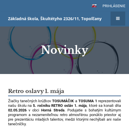
PRIHLÁSENIE
Základná škola, Škultétyho 2326/11, Topoľčany
Novinky
Novinky
Retro oslavy 1. mája
Žiačky tanečných krúžkov
TOSUMÁČIK
a
TOSUMA 1
reprezentovali
našu školu na
5. ročníku RETRO osláv 1. mája
, ktoré sa konali dňa
02.05.2026
v obci
Horná Streda
. Podujatie s bohatým kultúrnym
programom a nezameniteľnou retro atmosférou ponúklo priestor aj
pre prezentáciu mladých talentov, medzi ktorými nechýbali ani naše
tanečníčky.