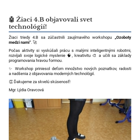
🤖 Žiaci 4.B objavovali svet
technológií!
Žiaci triedy 4.B sa zúčastnili zaujímavého workshopu
„Ozoboty
medzi nami“
. 🚀
Počas aktivity si vyskúšali prácu s malými inteligentnými robotmi,
rozvíjali svoje logické myslenie 🧠, kreativitu 🎨 a učili sa základy
programovania hravou formou.
✨ Workshop priniesol deťom množstvo nových poznatkov, radosti
a nadšenia z objavovania moderných technológií.
👏 Ďakujeme za skvelú skúsenosť!
Mgr. Lýdia Oravcová