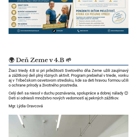
🌍 Deň Zeme v 4.B 🌱
Žiaci triedy 4.B si pri príležitosti Svetového dňa Zeme užili zaujímavý
a zážitkový deň plný rôznych aktivít. Program prebiehal v triede, vonku
aj v Tríbečskom osvetovom stredisku, kde sa deti hravou formou učili
o ochrane prírody a životného prostredia.
Celý deň sa niesol v duchu poznávania, spolupráce a dobrej nálady 😊
Deti si odniesli množstvo nových vedomostí aj pekných zážitkov.
Mgr. Lýdia Oravcová