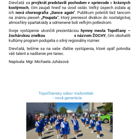
Dievčatá sa
prvýkrát predstavili pochodom v sprievode
v
krásnych
kostýmoch
, čím zaujali hneď na úvod osláv. Veľký úspech zožala aj
ich
nová choreografia „Dance again“
. Publikum potešili tiež tancom
na známu pieseň
„Poupata“
, ktorý preniesol divákov do nostalgickej
atmosféry spartakiády a odmenené boli veľkým potleskom.
Svoje vystúpenie ukončili prezentáciou
hymny mesta Topoľčany –
žochárskou znelkou s názvom ŽOCHY
, čím obohatili
kultúrny program podujatia o silný regionálny rozmer.
Dievčatá, tešíme sa na vaše ďalšie vystúpenia, ktoré opäť potvrdia
váš talent a nadšenie pre tanec.
Napísala: Mgr. Michaela Juhásová