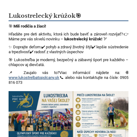
Lukostrelecký krúžok🎯
🎯
Milí rodičia a žiaci!
Hľadáte pre deti aktivitu, ktorá ich bude baviť a zároveň rozvíjať?
👉
Máme pre vás skvelú novinku –
lukostrelecký krúžok!
🏹
✨ Doprajte deťom:
✔️ pohyb a zdravý životný štýl
✔️ lepšie sústredenie
a trpezlivosť
✔️ radosť z vlastných úspechov
🎯 Lukostreľba je moderný, bezpečný a zábavný šport pre každého –
chlapcov aj dievčatá.
📌 Zaujalo vás to?
Viac informácií nájdete na: 🌐
www.lukostrelbatopolcany.sk
📞 alebo nás kontaktujte na čísle: 0905
816 073