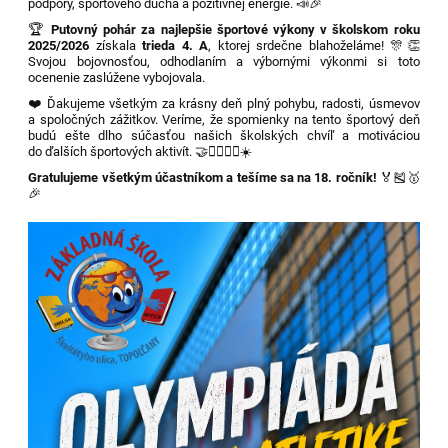
podpory, športového ducha a pozitívnej energie. 📣🎉
🏆
Putovný pohár za najlepšie športové výkony v školskom roku
2025/2026
získala
trieda 4. A
, ktorej srdečne blahoželáme! 🎊👏
Svojou bojovnosťou, odhodlaním a výbornými výkonmi si toto
ocenenie zaslúžene vybojovala.
❤️ Ďakujeme všetkým za krásny deň plný pohybu, radosti, úsmevov
a spoločných zážitkov. Veríme, že spomienky na tento športový deň
budú ešte dlho súčasťou našich školských chvíľ a motiváciou
do ďalších športových aktivít. 🤝🏃‍♀️🏃‍♂️☀️
Gratulujeme všetkým účastníkom a tešíme sa na 18. ročník!
🏅🎽🥇
🎉