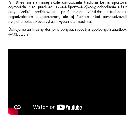
🏅 Dnes sa na našej škole uskutočnila tradičná Letná športová
olympiáda. Žiaci predviedli skvelé športové výkony, odhodlanie a fair
play. Veľké poďakovanie patrí nielen všetkým súťažiacim,
organizátorom a sponzorom, ale aj žiakom, ktorí povzbudzovali
svojich spolužiakov a vytvorili výbornú atmosféru.
Ďakujeme za krásny deň plný pohybu, radosti a spoločných zážitkov.
☀️👏🏃‍♀️🏃‍♂️🏅