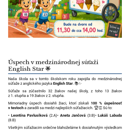
Úspech v medzinárodnej súťaži
English Star 🌟
Naša škola sa v tomto školskom roku zapojila do medzinárodnej
súťaže z anglického jazyka
English Star
. 📚✨
Súťaže sa zúčastnilo 32 žiakov našej školy, z toho 13 žiakov
z 1. stupňa a 19 žiakov z 2. stupňa.
Mimoriadny úspech dosiahli žiaci, ktorí získali
100 % úspešnosť
v testoch
a zaradili sa medzi najlepších súťažiacich. 🏆👏 Sú to:
•
Leontína Pavlusíková
(2.A)
•
Aneta Jančová
(3.B)
•
Lukáš Labuda
(8.B)
Všetkým súťažiacim srdečne blahoželáme k dosiahnutým výsledkom