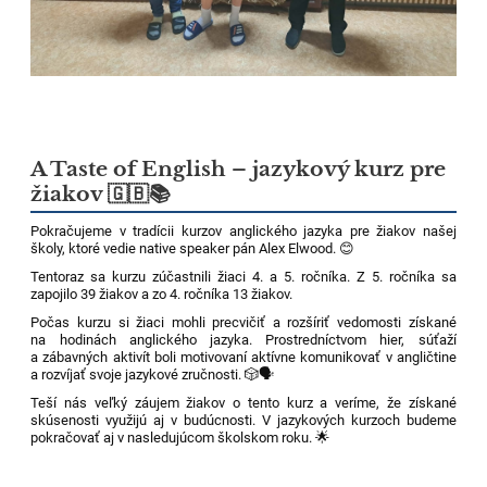
A Taste of English – jazykový kurz pre
žiakov 🇬🇧📚
Pokračujeme v tradícii kurzov anglického jazyka pre žiakov našej
školy, ktoré vedie native speaker pán Alex Elwood. 😊
Tentoraz sa kurzu zúčastnili žiaci 4. a 5. ročníka. Z 5. ročníka sa
zapojilo 39 žiakov a zo 4. ročníka 13 žiakov.
Počas kurzu si žiaci mohli precvičiť a rozšíriť vedomosti získané
na hodinách anglického jazyka. Prostredníctvom hier, súťaží
a zábavných aktivít boli motivovaní aktívne komunikovať v angličtine
a rozvíjať svoje jazykové zručnosti. 🎲🗣️
Teší nás veľký záujem žiakov o tento kurz a veríme, že získané
skúsenosti využijú aj v budúcnosti. V jazykových kurzoch budeme
pokračovať aj v nasledujúcom školskom roku. 🌟