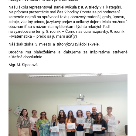
Našu školu reprezentoval
Daniel Mikula z 8. A triedy
v 1. kategórii.
Na prípravu prezentácie mal čas 2 hodiny. Porota sa pri hodnotení
zamerala najmä na správnosť textu, obrazový materiál, grafy, úpravu,
zdroje, vlastný prínos, jazykový prejav a celkový dojem. Mala možnosť
oboznámiť sa s názormi a myšlienkami týchto mladých ľudí
na vyžrebované témy: 8. ročník – Čomu nás učia rozprávky; 9. ročník
–Matematika – prečo sa ju mám učiť(?)
Náš žiak získal 3. miesto a túto výzvu zvládol skvele.
Srdečne mu blahoželáme a ďakujeme za inšpiratívne strávené
súťažné dopoludnie.
Mgr. M. Siposová