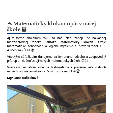
🦘 Matematický klokan opäť v našej
škole 🧮
Aj v tomto školskom roku sa naši žiaci zapojili do najväčšej
medzinárodnej žiackej súťaže
Matematický klokan
. Svoje
matematické schopnosti a logické myslenie si preverili žiaci 1. –
4. ročníka ZŠ. ✏️📚
Všetkým súťažiacim ďakujeme za ich snahu, odvahu a zodpovedný
prístup pri riešení zaujímavých matematických úloh. 👏😊
Všetkým riešiteľom srdečne blahoželáme a prajeme veľa ďalších
úspechov v matematike i v ďalších súťažiach! 🎉🏆
Mgr. Jana Košelíková