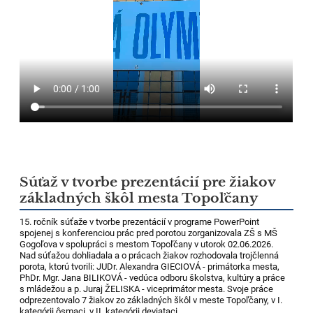
Súťaž v tvorbe prezentácií pre žiakov
základných škôl mesta Topoľčany
15. ročník súťaže v tvorbe prezentácií v programe PowerPoint
spojenej s konferenciou prác pred porotou zorganizovala ZŠ s MŠ
Gogoľova v spolupráci s mestom Topoľčany v utorok 02.06.2026.
Nad súťažou dohliadala a o prácach žiakov rozhodovala trojčlenná
porota, ktorú tvorili: JUDr. Alexandra GIECIOVÁ - primátorka mesta,
PhDr. Mgr. Jana BILIKOVÁ - vedúca odboru školstva, kultúry a práce
s mládežou a p. Juraj ŽELISKA - viceprimátor mesta. Svoje práce
odprezentovalo 7 žiakov zo základných škôl v meste Topoľčany, v I.
kategórii ôsmaci, v II. kategórii deviataci.