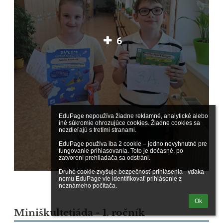
6
EduPage nepoužíva žiadne reklamné, analytické alebo 
iné súkromie ohrozujúce cookies. Žiadne cookies sa 
nezdieľajú s tretími stranami.

EduPage používa iba 2 cookie – jedno nevyhnutné pre 
fungovanie prihlasovania. Toto je dočasné, po 
zatvorení prehliadača sa odstráni.

Druhé cookie zvyšuje bezpečnosť prihlásenia - vďaka 
nemu EduPage vie identifikovať prihlásenie z 
neznámeho počítača.
Ok
Miniškultetiáda - 1. ročník