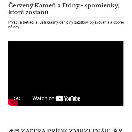
Červený Kameň a Driny - spomienky,
ktoré zostanú
Prváci a tretiaci si užili krásny deň plný zážitkov, objavovania a dobrej
nálady.
🎉🍨 ZAJTRA PRÍDE ZMRZLINÁR! 🍦🏅