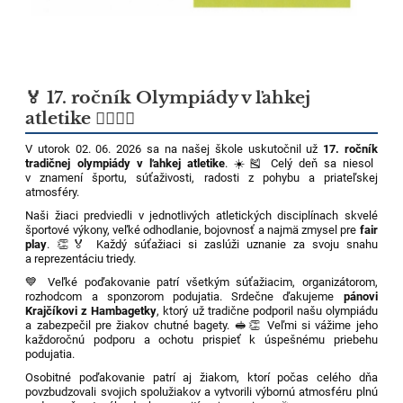
🏅 17. ročník Olympiády v ľahkej
atletike 🏃‍♀️🏃‍♂️
V utorok 02. 06. 2026 sa na našej škole uskutočnil už
17. ročník
tradičnej olympiády v ľahkej atletike
. ☀️🎽 Celý deň sa niesol
v znamení športu, súťaživosti, radosti z pohybu a priateľskej
atmosféry.
Naši žiaci predviedli v jednotlivých atletických disciplínach skvelé
športové výkony, veľké odhodlanie, bojovnosť a najmä zmysel pre
fair
play
. 👏🏅 Každý súťažiaci si zaslúži uznanie za svoju snahu
a reprezentáciu triedy.
💙 Veľké poďakovanie patrí všetkým súťažiacim, organizátorom,
rozhodcom a sponzorom podujatia. Srdečne ďakujeme
pánovi
Krajčíkovi z Hambagetky
, ktorý už tradične podporil našu olympiádu
a zabezpečil pre žiakov chutné bagety. 🥪👏 Veľmi si vážime jeho
každoročnú podporu a ochotu prispieť k úspešnému priebehu
podujatia.
Osobitné poďakovanie patrí aj žiakom, ktorí počas celého dňa
povzbudzovali svojich spolužiakov a vytvorili výbornú atmosféru plnú