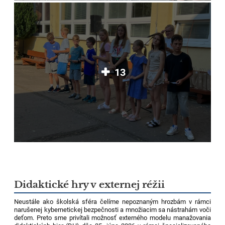
13
Didaktické hry v externej réžii
Neustále ako školská sféra čelíme nepoznaným hrozbám v rámci
narušenej kybernetickej bezpečnosti a množiacim sa nástrahám voči
deťom. Preto sme privítali možnosť externého modelu manažovania