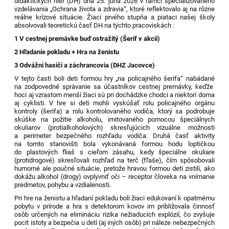
didaktických hier (DH) dňa 25. júna 2026 v rámci špecializovaného
vzdelávania „Ochrana života a zdravia“, ktoré reflektovalo aj na rôzne
reálne krízové situácie. Žiaci prvého stupňa a piataci našej školy
absolvovali teoretickú časť DH na týchto pracoviskách :
1 V cestnej premávke buď ostražitý (Šerif v akcii)
2
Hľadanie pokladu
+ Hra na ženistu
3
Odvážni hasiči a záchrancovia (DHZ Jacovce)
V tejto časti boli deti formou hry „
na policajného šerifa
“ nabádané
na zodpovedné správanie sa účastníkov cestnej premávky
,
keďže
hoci aj vzrastom menší žiaci
sú pri dochádzke chodci a niektorí doma
aj cyklisti. V hre si deti mohli vyskúšať rolu policajného orgánu
kontroly (šerifa) a rolu kontrolovaného vodiča, ktorý sa podrobuje
skúške na požitie alkoholu, imitovaného pomocou špeciálnych
okuliarov (protialkoholových) skresľujúcich vizuálne možnosti
a perimeter bezpečného rozhľadu vodiča. Druhá časť aktivity
na tomto stanovišti bola vykonávaná formou hodu loptičkou
do plastových fliaš s cieľom zásahu, kedy špeciálne okuliare
(protidrogové) skresľovali rozhľad na terč (fľaše), čím spôsobovali
humorné ale poučné situácie, pretože hravou formou deti zistili, ako
dokážu alkohol (drogy) ovplyvniť oči – receptor človeka na vnímanie
predmetov, pohybu a vzdialenosti.
Pri hre na ženistu a hľadaní pokladu boli žiaci edukovaní k opatrnému
pobytu v prírode a hra s detektorom kovov im približovala činnosť
osôb určených na elimináciu rizika nežiaducich explózií, čo zvyšuje
pocit istoty a bezpečia u detí (aj iných osôb) pri náleze nebezpečných