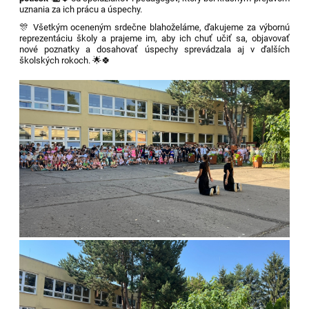
uznania za ich prácu a úspechy.
🎊 Všetkým oceneným srdečne blahoželáme, ďakujeme za výbornú
reprezentáciu školy a prajeme im, aby ich chuť učiť sa, objavovať
nové poznatky a dosahovať úspechy sprevádzala aj v ďalších
školských rokoch. 🌟🍀