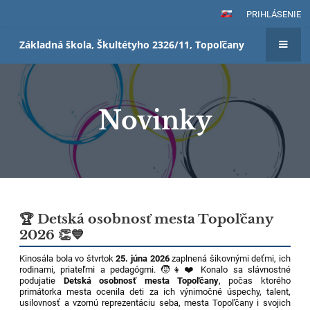
PRIHLÁSENIE
Základná škola, Škultétyho 2326/11, Topoľčany
Novinky
Novinky
🏆 Detská osobnosť mesta Topoľčany
2026 👏💙
Kinosála bola vo štvrtok
25. júna 2026
zaplnená šikovnými deťmi, ich
rodinami, priateľmi a pedagógmi. 🧒👧❤️ Konalo sa slávnostné
podujatie
Detská osobnosť mesta Topoľčany
, počas ktorého
primátorka mesta ocenila deti za ich výnimočné úspechy, talent,
usilovnosť a vzornú reprezentáciu seba, mesta Topoľčany i svojich