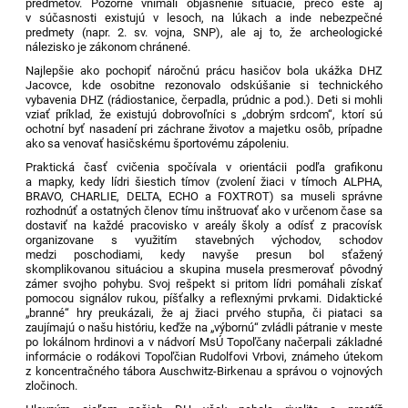
predmetov. Pozorne vnímali objasnenie situácie, prečo ešte aj
v súčasnosti existujú v lesoch, na lúkach a inde nebezpečné
predmety (napr. 2. sv. vojna, SNP), ale aj to, že archeologické
nálezisko je zákonom chránené.
Najlepšie ako pochopiť náročnú prácu hasičov bola ukážka DHZ
Jacovce, kde osobitne rezonovalo odskúšanie si technického
vybavenia DHZ (rádiostanice, čerpadla, prúdnic a pod.). Deti si mohli
vziať príklad, že existujú dobrovoľníci s „dobrým srdcom“, ktorí sú
ochotní byť nasadení pri záchrane životov a majetku osôb, prípadne
ako sa venovať hasičskému športovému zápoleniu.
Praktická časť cvičenia spočívala v orientácii podľa grafikonu
a mapky, kedy lídri šiestich tímov (zvolení žiaci v tímoch ALPHA,
BRAVO, CHARLIE, DELTA, ECHO a FOXTROT) sa museli správne
rozhodnúť a ostatných členov tímu inštruovať ako v určenom čase sa
dostaviť na každé pracovisko v areály školy a odísť z pracovísk
organizovane s využitím stavebných východov, schodov
medzi poschodiami, kedy navyše presun bol sťažený
skomplikovanou situáciou a skupina musela presmerovať pôvodný
zámer svojho pohybu. Svoj rešpekt si pritom lídri pomáhali získať
pomocou signálov rukou, píšťalky a reflexnými prvkami. Didaktické
„branné“ hry preukázali, že aj žiaci prvého stupňa, či piataci sa
zaujímajú o našu históriu, keďže na „výbornú“ zvládli pátranie v meste
po lokálnom hrdinovi a v nádvorí MsÚ Topoľčany načerpali základné
informácie o rodákovi Topoľčian Rudolfovi Vrbovi, známeho útekom
z koncentračného tábora
Auschwitz-Birkenau
a správou o vojnových
zločinoch.