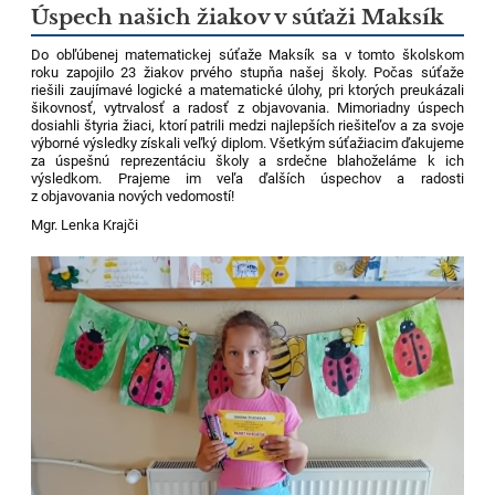
Úspech našich žiakov v súťaži Maksík
Do obľúbenej matematickej súťaže Maksík sa v tomto školskom
roku zapojilo 23 žiakov prvého stupňa našej školy. Počas súťaže
riešili zaujímavé logické a matematické úlohy, pri ktorých preukázali
šikovnosť, vytrvalosť a radosť z objavovania. Mimoriadny úspech
dosiahli štyria žiaci, ktorí patrili medzi najlepších riešiteľov a za svoje
výborné výsledky získali veľký diplom.
Všetkým súťažiacim ďakujeme
za úspešnú reprezentáciu školy a srdečne blahoželáme k ich
výsledkom. Prajeme im veľa ďalších úspechov a radosti
z objavovania nových vedomostí!
Mgr. Lenka Krajči