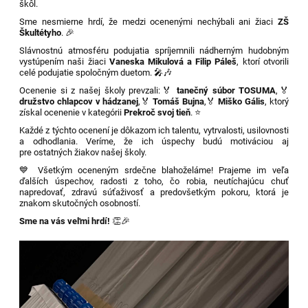
škôl.
Sme nesmierne hrdí, že medzi ocenenými nechýbali ani žiaci
ZŠ
Škultétyho
. 🎉
Slávnostnú atmosféru podujatia spríjemnili nádherným hudobným
vystúpením naši žiaci
Vaneska Mikulová a Filip Páleš
, ktorí otvorili
celé podujatie spoločným duetom. 🎤🎶
Ocenenie si z našej školy prevzali:
🏅
tanečný súbor TOSUMA
,
🏅
družstvo chlapcov v hádzanej
,
🏅
Tomáš Bujna
,
🏅
Miško Gális
, ktorý
získal ocenenie v kategórii
Prekroč svoj tieň
. ⭐
Každé z týchto ocenení je dôkazom ich talentu, vytrvalosti, usilovnosti
a odhodlania. Veríme, že ich úspechy budú motiváciou aj
pre ostatných žiakov našej školy.
💙 Všetkým oceneným srdečne blahoželáme! Prajeme im veľa
ďalších úspechov, radosti z toho, čo robia, neutíchajúcu chuť
napredovať, zdravú súťaživosť a predovšetkým pokoru, ktorá je
znakom skutočných osobností.
Sme na vás veľmi hrdí!
👏🎉