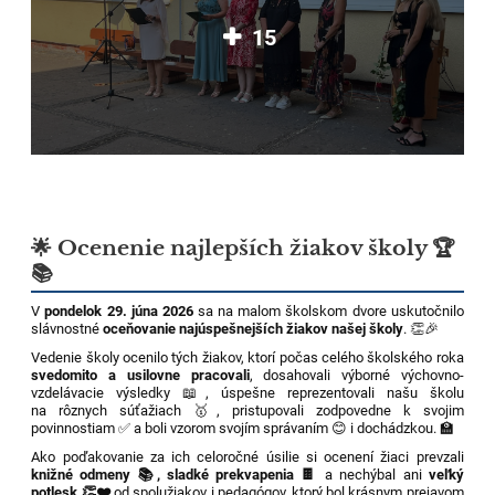
15
🌟 Ocenenie najlepších žiakov školy 🏆
📚
V
pondelok 29. júna 2026
sa na malom školskom dvore uskutočnilo
slávnostné
oceňovanie najúspešnejších žiakov našej školy
. 👏🎉
Vedenie školy ocenilo tých žiakov, ktorí počas celého školského roka
svedomito a usilovne pracovali
, dosahovali výborné výchovno-
vzdelávacie výsledky 📖, úspešne reprezentovali našu školu
na rôznych súťažiach 🥇, pristupovali zodpovedne k svojim
povinnostiam ✅ a boli vzorom svojím správaním 😊 i dochádzkou. 🏫
Ako poďakovanie za ich celoročné úsilie si ocenení žiaci prevzali
knižné odmeny 📚, sladké prekvapenia 🍫
a nechýbal ani
veľký
potlesk 👏❤️
od spolužiakov i pedagógov, ktorý bol krásnym prejavom