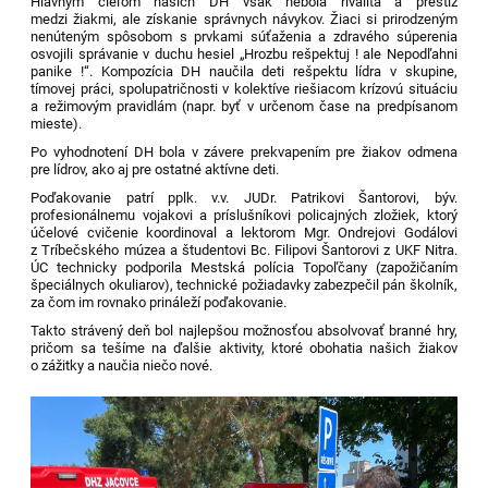
Hlavným cieľom našich DH však nebola rivalita a prestíž
medzi žiakmi, ale získanie správnych návykov. Žiaci si prirodzeným
nenúteným spôsobom s prvkami súťaženia a zdravého súperenia
osvojili správanie v duchu hesiel „Hrozbu rešpektuj ! ale Nepodľahni
panike !“. K
ompozícia DH naučila deti rešpektu lídra v skupine,
tímovej práci, spolupatričnosti v kolektíve riešiacom krízovú situáciu
a režimovým pravidlám (napr. byť v určenom čase na predpísanom
mieste).
Po vyhodnotení DH bola v závere prekvapením pre žiakov odmena
pre lídrov, ako aj pre ostatné aktívne deti.
Poďakovanie patrí pplk. v.v. JUDr. Patrikovi Šantorovi, býv.
profesionálnemu vojakovi a príslušníkovi policajných zložiek, ktorý
účelové cvičenie koordinoval a lektorom Mgr. Ondrejovi Godálovi
z Tríbečského múzea a študentovi Bc. Filipovi Šantorovi z UKF Nitra.
ÚC technicky podporila Mestská polícia Topoľčany (zapožičaním
špeciálnych okuliarov), technické požiadavky zabezpečil pán školník,
za čom im rovnako prináleží poďakovanie.
Takto strávený deň bol najlepšou možnosťou absolvovať branné hry,
pričom sa tešíme na ďalšie aktivity, ktoré obohatia našich žiakov
o zážitky a naučia niečo nové.