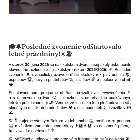
🎓🔔Posledné zvonenie odštartovalo
letné prázdniny!☀️🏖️
V
utorok 30. júna 2026
sa na školskom dvore našej školy uskutočnilo
slávnostné rozlúčenie so školským rokom
2025/2026
. 🎉 Posledné
zvonenie 🔔 symbolicky uzavrelo ďalší školský rok plný učenia 📚,
úspechov 🏆, nových priateľstiev 🤝, zážitkov 🌈 a spoločných chvíľ.
❤️
Po slávnostnom programe si žiaci prevzali svoje vysvedčenia 📄
a s úsmevom na tvári 😊 sa rozbehli v ústrety dlho očakávaným
letným prázdninám. ☀️🏖️ Veríme, že ich čaká leto plné oddychu 😎,
slnečných dní 🌞, dobrodružstiev 🏕️ a nezabudnuteľných zážitkov. 📸
🌊
💙 Ďakujeme všetkým žiakom za ich snahu 👏, rodičom za podporu
🤗 a všetkým zamestnancom školy 👩‍🏫👨‍🏫 za celoročnú prácu,
trpezlivosť a obetavosť. 💐
🌻 Milí žiaci a kolegovia, prajeme vám krásne leto, veľa oddychu 🏖️,