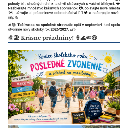
pohody 🌼, slnečných dní ☀️ a chvíľ strávených s vašimi blízkymi. ❤️
Nazbierajte množstvo krásnych spomienok 📷, objavujte nové miesta
🗺️, užívajte si prázdninové dobrodružstvá 🚴‍♀️🏕️ a načerpajte nové
sily. 💪
🍎📚
Tešíme sa na spoločné stretnutie opäť v septembri
, keď spolu
otvoríme nový školský rok
2026/2027
. 🎒✨
🌞🏖️ Krásne prázdniny! 🍦🌊🍉😎