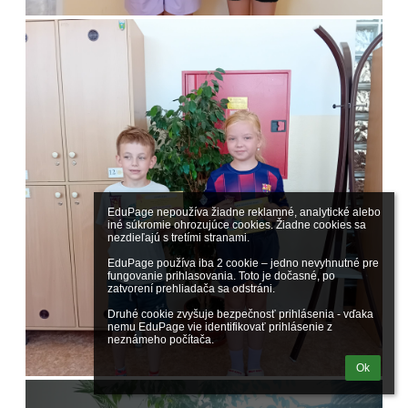
EduPage nepoužíva žiadne reklamné, analytické alebo 
iné súkromie ohrozujúce cookies. Žiadne cookies sa 
nezdieľajú s tretími stranami.

EduPage používa iba 2 cookie – jedno nevyhnutné pre 
fungovanie prihlasovania. Toto je dočasné, po 
zatvorení prehliadača sa odstráni.

Druhé cookie zvyšuje bezpečnosť prihlásenia - vďaka 
nemu EduPage vie identifikovať prihlásenie z 
neznámeho počítača.
Ok