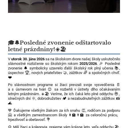
🎓🔔Posledné zvonenie odštartovalo
letné prázdniny!☀️🏖️
V
utorok 30. júna 2026
sa na školskom dvore našej školy uskutočnilo
slávnostné rozlúčenie so školským rokom
2025/2026
. 🎉 Posledné
zvonenie 🔔 symbolicky uzavrelo ďalší školský rok plný učenia 📚,
úspechov 🏆, nových priateľstiev 🤝, zážitkov 🌈 a spoločných chvíľ.
❤️
Po slávnostnom programe si žiaci prevzali svoje vysvedčenia 📄
a s úsmevom na tvári 😊 sa rozbehli v ústrety dlho očakávaným
letným prázdninám. ☀️🏖️ Veríme, že ich čaká leto plné oddychu 😎,
slnečných dní 🌞, dobrodružstiev 🏕️ a nezabudnuteľných zážitkov. 📸
🌊
💙 Ďakujeme všetkým žiakom za ich snahu 👏, rodičom za podporu
🤗 a všetkým zamestnancom školy 👩‍🏫👨‍🏫 za celoročnú prácu,
trpezlivosť a obetavosť. 💐
🌻 Milí žiaci a kolegovia, prajeme vám krásne leto, veľa oddychu 🏖️,