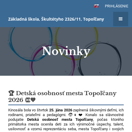
PRIHLÁSENIE
Základná škola, Škultétyho 2326/11, Topoľčany
Novinky
Novinky
🏆 Detská osobnosť mesta Topoľčany
2026 👏💙
Kinosála bola vo štvrtok
25. júna 2026
zaplnená šikovnými deťmi, ich
rodinami, priateľmi a pedagógmi. 🧒👧❤️ Konalo sa slávnostné
podujatie
Detská osobnosť mesta Topoľčany
, počas ktorého
primátorka mesta ocenila deti za ich výnimočné úspechy, talent,
usilovnosť a vzornú reprezentáciu seba, mesta Topoľčany i svojich