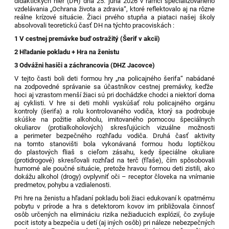
didaktických hier (DH) dňa 25. júna 2026 v rámci špecializovaného
vzdelávania „Ochrana života a zdravia“, ktoré reflektovalo aj na rôzne
reálne krízové situácie. Žiaci prvého stupňa a piataci našej školy
absolvovali teoretickú časť DH na týchto pracoviskách :
1 V cestnej premávke buď ostražitý (Šerif v akcii)
2
Hľadanie pokladu
+ Hra na ženistu
3
Odvážni hasiči a záchrancovia (DHZ Jacovce)
V tejto časti boli deti formou hry „
na policajného šerifa
“ nabádané
na zodpovedné správanie sa účastníkov cestnej premávky
,
keďže
hoci aj vzrastom menší žiaci
sú pri dochádzke chodci a niektorí doma
aj cyklisti. V hre si deti mohli vyskúšať rolu policajného orgánu
kontroly (šerifa) a rolu kontrolovaného vodiča, ktorý sa podrobuje
skúške na požitie alkoholu, imitovaného pomocou špeciálnych
okuliarov (protialkoholových) skresľujúcich vizuálne možnosti
a perimeter bezpečného rozhľadu vodiča. Druhá časť aktivity
na tomto stanovišti bola vykonávaná formou hodu loptičkou
do plastových fliaš s cieľom zásahu, kedy špeciálne okuliare
(protidrogové) skresľovali rozhľad na terč (fľaše), čím spôsobovali
humorné ale poučné situácie, pretože hravou formou deti zistili, ako
dokážu alkohol (drogy) ovplyvniť oči – receptor človeka na vnímanie
predmetov, pohybu a vzdialenosti.
Pri hre na ženistu a hľadaní pokladu boli žiaci edukovaní k opatrnému
pobytu v prírode a hra s detektorom kovov im približovala činnosť
osôb určených na elimináciu rizika nežiaducich explózií, čo zvyšuje
pocit istoty a bezpečia u detí (aj iných osôb) pri náleze nebezpečných