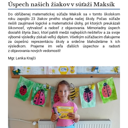
Úspech našich žiakov v súťaži Maksík
Do obľúbenej matematickej súťaže Maksík sa v tomto školskom
roku zapojilo 23 žiakov prvého stupňa našej školy. Počas súťaže
riešili zaujímavé logické a matematické úlohy, pri ktorých preukázali
šikovnosť, vytrvalosť a radosť z objavovania. Mimoriadny úspech
dosiahli štyria žiaci, ktorí patrili medzi najlepších riešiteľov a za svoje
výborné výsledky získali veľký diplom.
Všetkým súťažiacim ďakujeme
za úspešnú reprezentáciu školy a srdečne blahoželáme k ich
výsledkom. Prajeme im veľa ďalších úspechov a radosti
z objavovania nových vedomostí!
Mgr. Lenka Krajči