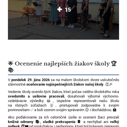
15
🌟 Ocenenie najlepších žiakov školy 🏆
📚
V
pondelok 29. júna 2026
sa na malom školskom dvore uskutočnilo
slávnostné
oceňovanie najúspešnejších žiakov našej školy
. 👏🎉
Vedenie školy ocenilo tých žiakov, ktorí počas celého školského roka
svedomito a usilovne pracovali
, dosahovali výborné výchovno-
vzdelávacie výsledky 📖, úspešne reprezentovali našu školu
na rôznych súťažiach 🥇, pristupovali zodpovedne k svojim
povinnostiam ✅ a boli vzorom svojím správaním 😊 i dochádzkou. 🏫
Ako poďakovanie za ich celoročné úsilie si ocenení žiaci prevzali
knižné odmeny 📚, sladké prekvapenia 🍫
a nechýbal ani
veľký
potlesk 👏❤️
od spolužiakov i pedagógov, ktorý bol krásnym prejavom