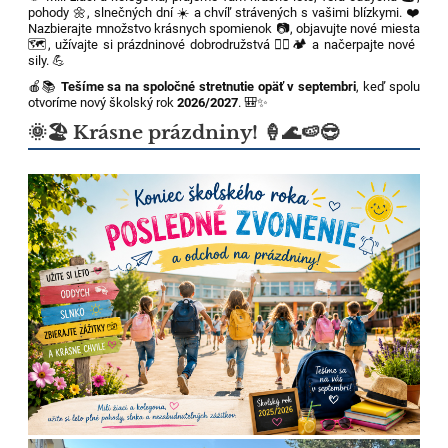
pohody 🌼, slnečných dní ☀️ a chvíľ strávených s vašimi blízkymi. ❤️
Nazbierajte množstvo krásnych spomienok 📷, objavujte nové miesta
🗺️, užívajte si prázdninové dobrodružstvá 🚴‍♀️🏕️ a načerpajte nové
sily. 💪
🍎📚
Tešíme sa na spoločné stretnutie opäť v septembri
, keď spolu
otvoríme nový školský rok
2026/2027
. 🎒✨
🌞🏖️ Krásne prázdniny! 🍦🌊🍉😎