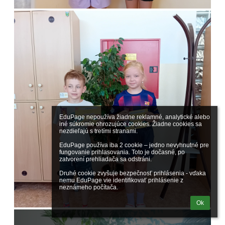
EduPage nepoužíva žiadne reklamné, analytické alebo 
iné súkromie ohrozujúce cookies. Žiadne cookies sa 
nezdieľajú s tretími stranami.

EduPage používa iba 2 cookie – jedno nevyhnutné pre 
fungovanie prihlasovania. Toto je dočasné, po 
zatvorení prehliadača sa odstráni.

Druhé cookie zvyšuje bezpečnosť prihlásenia - vďaka 
nemu EduPage vie identifikovať prihlásenie z 
neznámeho počítača.
Ok