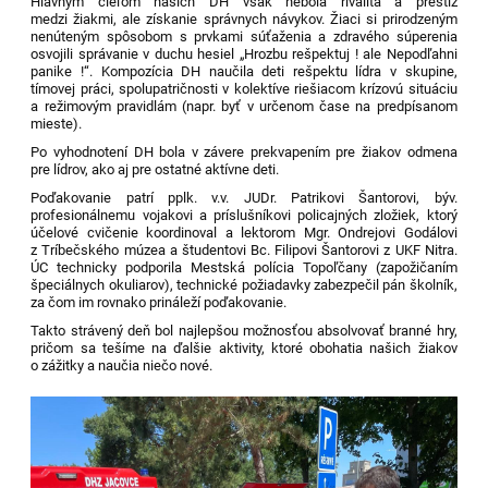
Hlavným cieľom našich DH však nebola rivalita a prestíž
medzi žiakmi, ale získanie správnych návykov. Žiaci si prirodzeným
nenúteným spôsobom s prvkami súťaženia a zdravého súperenia
osvojili správanie v duchu hesiel „Hrozbu rešpektuj ! ale Nepodľahni
panike !“. K
ompozícia DH naučila deti rešpektu lídra v skupine,
tímovej práci, spolupatričnosti v kolektíve riešiacom krízovú situáciu
a režimovým pravidlám (napr. byť v určenom čase na predpísanom
mieste).
Po vyhodnotení DH bola v závere prekvapením pre žiakov odmena
pre lídrov, ako aj pre ostatné aktívne deti.
Poďakovanie patrí pplk. v.v. JUDr. Patrikovi Šantorovi, býv.
profesionálnemu vojakovi a príslušníkovi policajných zložiek, ktorý
účelové cvičenie koordinoval a lektorom Mgr. Ondrejovi Godálovi
z Tríbečského múzea a študentovi Bc. Filipovi Šantorovi z UKF Nitra.
ÚC technicky podporila Mestská polícia Topoľčany (zapožičaním
špeciálnych okuliarov), technické požiadavky zabezpečil pán školník,
za čom im rovnako prináleží poďakovanie.
Takto strávený deň bol najlepšou možnosťou absolvovať branné hry,
pričom sa tešíme na ďalšie aktivity, ktoré obohatia našich žiakov
o zážitky a naučia niečo nové.