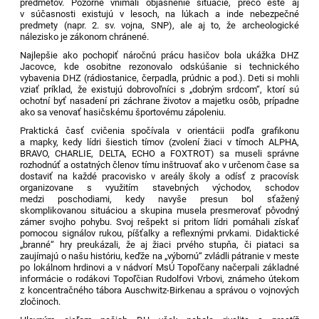
predmetov. Pozorne vnímali objasnenie situácie, prečo ešte aj
v súčasnosti existujú v lesoch, na lúkach a inde nebezpečné
predmety (napr. 2. sv. vojna, SNP), ale aj to, že archeologické
nálezisko je zákonom chránené.
Najlepšie ako pochopiť náročnú prácu hasičov bola ukážka DHZ
Jacovce, kde osobitne rezonovalo odskúšanie si technického
vybavenia DHZ (rádiostanice, čerpadla, prúdnic a pod.). Deti si mohli
vziať príklad, že existujú dobrovoľníci s „dobrým srdcom“, ktorí sú
ochotní byť nasadení pri záchrane životov a majetku osôb, prípadne
ako sa venovať hasičskému športovému zápoleniu.
Praktická časť cvičenia spočívala v orientácii podľa grafikonu
a mapky, kedy lídri šiestich tímov (zvolení žiaci v tímoch ALPHA,
BRAVO, CHARLIE, DELTA, ECHO a FOXTROT) sa museli správne
rozhodnúť a ostatných členov tímu inštruovať ako v určenom čase sa
dostaviť na každé pracovisko v areály školy a odísť z pracovísk
organizovane s využitím stavebných východov, schodov
medzi poschodiami, kedy navyše presun bol sťažený
skomplikovanou situáciou a skupina musela presmerovať pôvodný
zámer svojho pohybu. Svoj rešpekt si pritom lídri pomáhali získať
pomocou signálov rukou, píšťalky a reflexnými prvkami. Didaktické
„branné“ hry preukázali, že aj žiaci prvého stupňa, či piataci sa
zaujímajú o našu históriu, keďže na „výbornú“ zvládli pátranie v meste
po lokálnom hrdinovi a v nádvorí MsÚ Topoľčany načerpali základné
informácie o rodákovi Topoľčian Rudolfovi Vrbovi, známeho útekom
z koncentračného tábora
Auschwitz-Birkenau
a správou o vojnových
zločinoch.