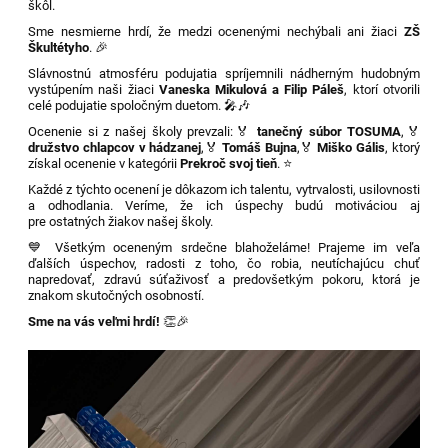
škôl.
Sme nesmierne hrdí, že medzi ocenenými nechýbali ani žiaci
ZŠ
Škultétyho
. 🎉
Slávnostnú atmosféru podujatia spríjemnili nádherným hudobným
vystúpením naši žiaci
Vaneska Mikulová a Filip Páleš
, ktorí otvorili
celé podujatie spoločným duetom. 🎤🎶
Ocenenie si z našej školy prevzali:
🏅
tanečný súbor TOSUMA
,
🏅
družstvo chlapcov v hádzanej
,
🏅
Tomáš Bujna
,
🏅
Miško Gális
, ktorý
získal ocenenie v kategórii
Prekroč svoj tieň
. ⭐
Každé z týchto ocenení je dôkazom ich talentu, vytrvalosti, usilovnosti
a odhodlania. Veríme, že ich úspechy budú motiváciou aj
pre ostatných žiakov našej školy.
💙 Všetkým oceneným srdečne blahoželáme! Prajeme im veľa
ďalších úspechov, radosti z toho, čo robia, neutíchajúcu chuť
napredovať, zdravú súťaživosť a predovšetkým pokoru, ktorá je
znakom skutočných osobností.
Sme na vás veľmi hrdí!
👏🎉