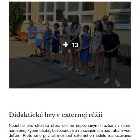
13
Didaktické hry v externej réžii
Neustále ako školská sféra čelíme nepoznaným hrozbám v rámci
narušenej kybernetickej bezpečnosti a množiacim sa nástrahám voči
deťom. Preto sme privítali možnosť externého modelu manažovania