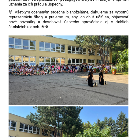
uznania za ich prácu a úspechy.
🎊 Všetkým oceneným srdečne blahoželáme, ďakujeme za výbornú
reprezentáciu školy a prajeme im, aby ich chuť učiť sa, objavovať
nové poznatky a dosahovať úspechy sprevádzala aj v ďalších
školských rokoch. 🌟🍀