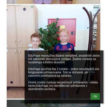
EduPage nepoužíva žiadne reklamné, analytické alebo 
iné súkromie ohrozujúce cookies. Žiadne cookies sa 
nezdieľajú s tretími stranami.

EduPage používa iba 2 cookie – jedno nevyhnutné pre 
fungovanie prihlasovania. Toto je dočasné, po 
zatvorení prehliadača sa odstráni.

Druhé cookie zvyšuje bezpečnosť prihlásenia - vďaka 
nemu EduPage vie identifikovať prihlásenie z 
neznámeho počítača.
Ok