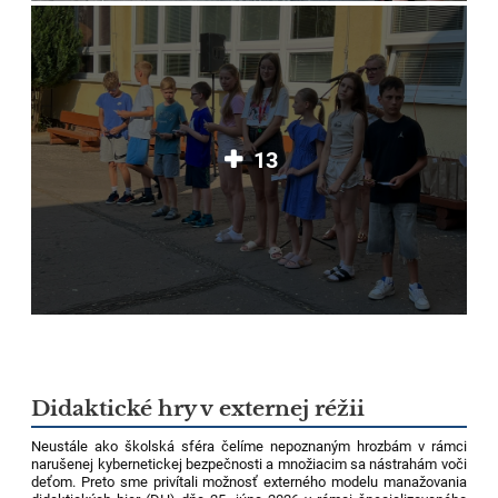
13
Didaktické hry v externej réžii
Neustále ako školská sféra čelíme nepoznaným hrozbám v rámci
narušenej kybernetickej bezpečnosti a množiacim sa nástrahám voči
deťom. Preto sme privítali možnosť externého modelu manažovania