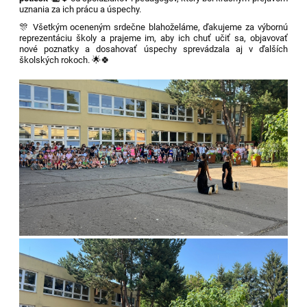
uznania za ich prácu a úspechy.
🎊 Všetkým oceneným srdečne blahoželáme, ďakujeme za výbornú
reprezentáciu školy a prajeme im, aby ich chuť učiť sa, objavovať
nové poznatky a dosahovať úspechy sprevádzala aj v ďalších
školských rokoch. 🌟🍀