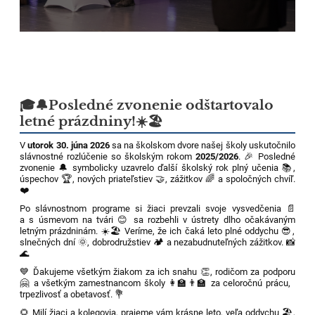
🎓🔔Posledné zvonenie odštartovalo
letné prázdniny!☀️🏖️
V
utorok 30. júna 2026
sa na školskom dvore našej školy uskutočnilo
slávnostné rozlúčenie so školským rokom
2025/2026
. 🎉 Posledné
zvonenie 🔔 symbolicky uzavrelo ďalší školský rok plný učenia 📚,
úspechov 🏆, nových priateľstiev 🤝, zážitkov 🌈 a spoločných chvíľ.
❤️
Po slávnostnom programe si žiaci prevzali svoje vysvedčenia 📄
a s úsmevom na tvári 😊 sa rozbehli v ústrety dlho očakávaným
letným prázdninám. ☀️🏖️ Veríme, že ich čaká leto plné oddychu 😎,
slnečných dní 🌞, dobrodružstiev 🏕️ a nezabudnuteľných zážitkov. 📸
🌊
💙 Ďakujeme všetkým žiakom za ich snahu 👏, rodičom za podporu
🤗 a všetkým zamestnancom školy 👩‍🏫👨‍🏫 za celoročnú prácu,
trpezlivosť a obetavosť. 💐
🌻 Milí žiaci a kolegovia, prajeme vám krásne leto, veľa oddychu 🏖️,