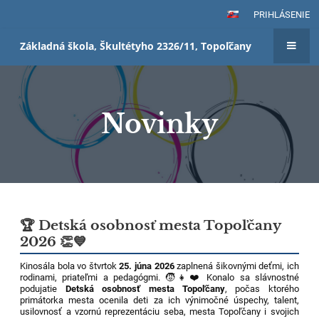
PRIHLÁSENIE
Základná škola, Škultétyho 2326/11, Topoľčany
Novinky
Novinky
🏆 Detská osobnosť mesta Topoľčany
2026 👏💙
Kinosála bola vo štvrtok
25. júna 2026
zaplnená šikovnými deťmi, ich
rodinami, priateľmi a pedagógmi. 🧒👧❤️ Konalo sa slávnostné
podujatie
Detská osobnosť mesta Topoľčany
, počas ktorého
primátorka mesta ocenila deti za ich výnimočné úspechy, talent,
usilovnosť a vzornú reprezentáciu seba, mesta Topoľčany i svojich