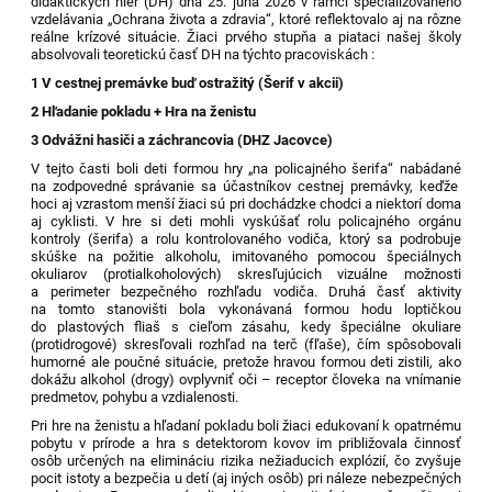
didaktických hier (DH) dňa 25. júna 2026 v rámci špecializovaného
vzdelávania „Ochrana života a zdravia“, ktoré reflektovalo aj na rôzne
reálne krízové situácie. Žiaci prvého stupňa a piataci našej školy
absolvovali teoretickú časť DH na týchto pracoviskách :
1 V cestnej premávke buď ostražitý (Šerif v akcii)
2
Hľadanie pokladu
+ Hra na ženistu
3
Odvážni hasiči a záchrancovia (DHZ Jacovce)
V tejto časti boli deti formou hry „
na policajného šerifa
“ nabádané
na zodpovedné správanie sa účastníkov cestnej premávky
,
keďže
hoci aj vzrastom menší žiaci
sú pri dochádzke chodci a niektorí doma
aj cyklisti. V hre si deti mohli vyskúšať rolu policajného orgánu
kontroly (šerifa) a rolu kontrolovaného vodiča, ktorý sa podrobuje
skúške na požitie alkoholu, imitovaného pomocou špeciálnych
okuliarov (protialkoholových) skresľujúcich vizuálne možnosti
a perimeter bezpečného rozhľadu vodiča. Druhá časť aktivity
na tomto stanovišti bola vykonávaná formou hodu loptičkou
do plastových fliaš s cieľom zásahu, kedy špeciálne okuliare
(protidrogové) skresľovali rozhľad na terč (fľaše), čím spôsobovali
humorné ale poučné situácie, pretože hravou formou deti zistili, ako
dokážu alkohol (drogy) ovplyvniť oči – receptor človeka na vnímanie
predmetov, pohybu a vzdialenosti.
Pri hre na ženistu a hľadaní pokladu boli žiaci edukovaní k opatrnému
pobytu v prírode a hra s detektorom kovov im približovala činnosť
osôb určených na elimináciu rizika nežiaducich explózií, čo zvyšuje
pocit istoty a bezpečia u detí (aj iných osôb) pri náleze nebezpečných