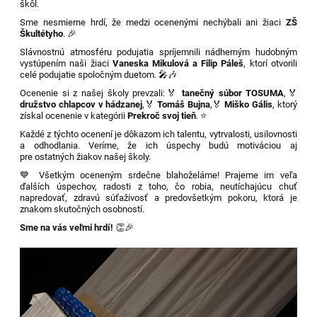
škôl.
Sme nesmierne hrdí, že medzi ocenenými nechýbali ani žiaci
ZŠ
Škultétyho
. 🎉
Slávnostnú atmosféru podujatia spríjemnili nádherným hudobným
vystúpením naši žiaci
Vaneska Mikulová a Filip Páleš
, ktorí otvorili
celé podujatie spoločným duetom. 🎤🎶
Ocenenie si z našej školy prevzali:
🏅
tanečný súbor TOSUMA
,
🏅
družstvo chlapcov v hádzanej
,
🏅
Tomáš Bujna
,
🏅
Miško Gális
, ktorý
získal ocenenie v kategórii
Prekroč svoj tieň
. ⭐
Každé z týchto ocenení je dôkazom ich talentu, vytrvalosti, usilovnosti
a odhodlania. Veríme, že ich úspechy budú motiváciou aj
pre ostatných žiakov našej školy.
💙 Všetkým oceneným srdečne blahoželáme! Prajeme im veľa
ďalších úspechov, radosti z toho, čo robia, neutíchajúcu chuť
napredovať, zdravú súťaživosť a predovšetkým pokoru, ktorá je
znakom skutočných osobností.
Sme na vás veľmi hrdí!
👏🎉