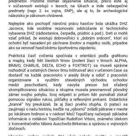
predmetov. Pozorne vnímali objasnenie situácie, prečo ešte aj
v súčasnosti existujú v lesoch, na lúkach a inde nebezpečné
predmety (napr. 2. sv. vojna, SNP), ale aj to, že archeologické
nálezisko je zákonom chránené.
Najlepšie ako pochopiť náročnú prácu hasičov bola ukážka DHZ
Jacovce, kde osobitne rezonovalo odskúšanie si technického
vybavenia DHZ (rádiostanice, čerpadla, prúdnic a pod.). Deti si mohli
vziať príklad, že existujú dobrovoľníci s „dobrým srdcom“, ktorí sú
ochotní byť nasadení pri záchrane životov a majetku osôb, prípadne
ako sa venovať hasičskému športovému zápoleniu.
Praktická časť cvičenia spočívala v orientácii podľa grafikonu
a mapky, kedy lídri šiestich tímov (zvolení žiaci v tímoch ALPHA,
BRAVO, CHARLIE, DELTA, ECHO a FOXTROT) sa museli správne
rozhodnúť a ostatných členov tímu inštruovať ako v určenom čase sa
dostaviť na každé pracovisko v areály školy a odísť z pracovísk
organizovane s využitím stavebných východov, schodov
medzi poschodiami, kedy navyše presun bol sťažený
skomplikovanou situáciou a skupina musela presmerovať pôvodný
zámer svojho pohybu. Svoj rešpekt si pritom lídri pomáhali získať
pomocou signálov rukou, píšťalky a reflexnými prvkami. Didaktické
„branné“ hry preukázali, že aj žiaci prvého stupňa, či piataci sa
zaujímajú o našu históriu, keďže na „výbornú“ zvládli pátranie v meste
po lokálnom hrdinovi a v nádvorí MsÚ Topoľčany načerpali základné
informácie o rodákovi Topoľčian Rudolfovi Vrbovi, známeho útekom
z koncentračného tábora
Auschwitz-Birkenau
a správou o vojnových
zločinoch.