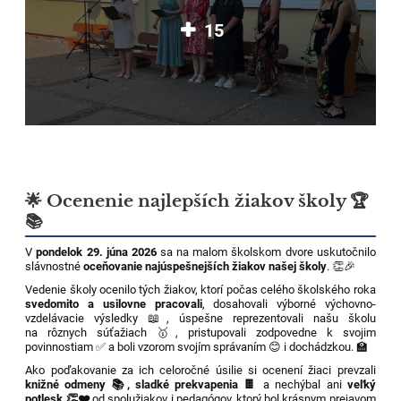
15
🌟 Ocenenie najlepších žiakov školy 🏆
📚
V
pondelok 29. júna 2026
sa na malom školskom dvore uskutočnilo
slávnostné
oceňovanie najúspešnejších žiakov našej školy
. 👏🎉
Vedenie školy ocenilo tých žiakov, ktorí počas celého školského roka
svedomito a usilovne pracovali
, dosahovali výborné výchovno-
vzdelávacie výsledky 📖, úspešne reprezentovali našu školu
na rôznych súťažiach 🥇, pristupovali zodpovedne k svojim
povinnostiam ✅ a boli vzorom svojím správaním 😊 i dochádzkou. 🏫
Ako poďakovanie za ich celoročné úsilie si ocenení žiaci prevzali
knižné odmeny 📚, sladké prekvapenia 🍫
a nechýbal ani
veľký
potlesk 👏❤️
od spolužiakov i pedagógov, ktorý bol krásnym prejavom