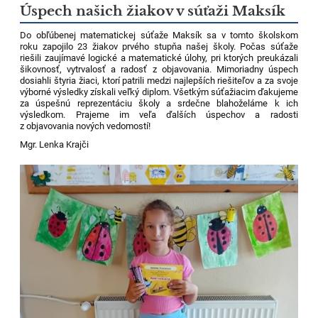
Úspech našich žiakov v súťaži Maksík
Do obľúbenej matematickej súťaže Maksík sa v tomto školskom
roku zapojilo 23 žiakov prvého stupňa našej školy. Počas súťaže
riešili zaujímavé logické a matematické úlohy, pri ktorých preukázali
šikovnosť, vytrvalosť a radosť z objavovania. Mimoriadny úspech
dosiahli štyria žiaci, ktorí patrili medzi najlepších riešiteľov a za svoje
výborné výsledky získali veľký diplom.
Všetkým súťažiacim ďakujeme
za úspešnú reprezentáciu školy a srdečne blahoželáme k ich
výsledkom. Prajeme im veľa ďalších úspechov a radosti
z objavovania nových vedomostí!
Mgr. Lenka Krajči