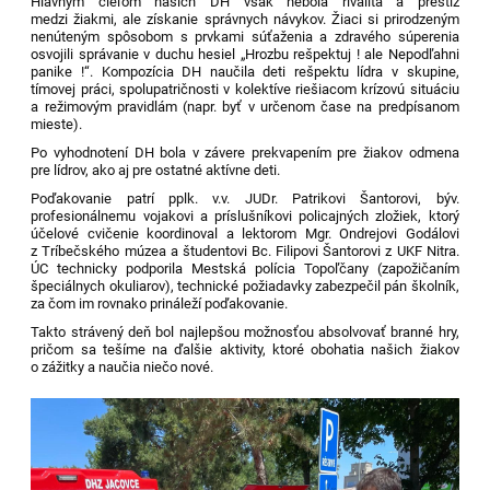
Hlavným cieľom našich DH však nebola rivalita a prestíž
medzi žiakmi, ale získanie správnych návykov. Žiaci si prirodzeným
nenúteným spôsobom s prvkami súťaženia a zdravého súperenia
osvojili správanie v duchu hesiel „Hrozbu rešpektuj ! ale Nepodľahni
panike !“. K
ompozícia DH naučila deti rešpektu lídra v skupine,
tímovej práci, spolupatričnosti v kolektíve riešiacom krízovú situáciu
a režimovým pravidlám (napr. byť v určenom čase na predpísanom
mieste).
Po vyhodnotení DH bola v závere prekvapením pre žiakov odmena
pre lídrov, ako aj pre ostatné aktívne deti.
Poďakovanie patrí pplk. v.v. JUDr. Patrikovi Šantorovi, býv.
profesionálnemu vojakovi a príslušníkovi policajných zložiek, ktorý
účelové cvičenie koordinoval a lektorom Mgr. Ondrejovi Godálovi
z Tríbečského múzea a študentovi Bc. Filipovi Šantorovi z UKF Nitra.
ÚC technicky podporila Mestská polícia Topoľčany (zapožičaním
špeciálnych okuliarov), technické požiadavky zabezpečil pán školník,
za čom im rovnako prináleží poďakovanie.
Takto strávený deň bol najlepšou možnosťou absolvovať branné hry,
pričom sa tešíme na ďalšie aktivity, ktoré obohatia našich žiakov
o zážitky a naučia niečo nové.