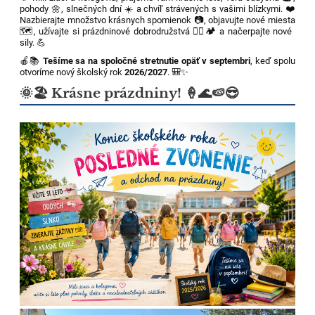
pohody 🌼, slnečných dní ☀️ a chvíľ strávených s vašimi blízkymi. ❤️
Nazbierajte množstvo krásnych spomienok 📷, objavujte nové miesta
🗺️, užívajte si prázdninové dobrodružstvá 🚴‍♀️🏕️ a načerpajte nové
sily. 💪
🍎📚
Tešíme sa na spoločné stretnutie opäť v septembri
, keď spolu
otvoríme nový školský rok
2026/2027
. 🎒✨
🌞🏖️ Krásne prázdniny! 🍦🌊🍉😎